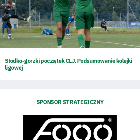
Bilety
Kontakt
Pierwszy
Słodko-gorzki początek CLJ. Podsumowanie kolejki
zespół
ligowej
Amp
Futbol
SPONSOR STRATEGICZNY
Akademia
Aktualności