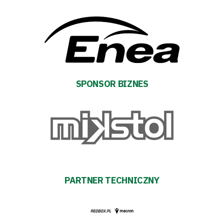
Regulaminy
Aleja
Warciarzy
#WARTOpobrać
SPONSOR BIZNES
Prowizja
pośredników
transakcyjnych
PARTNER TECHNICZNY