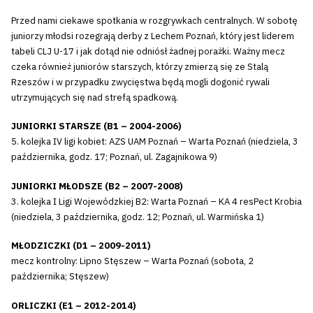
Przed nami ciekawe spotkania w rozgrywkach centralnych. W sobotę
juniorzy młodsi rozegrają derby z Lechem Poznań, który jest liderem
tabeli CLJ U-17 i jak dotąd nie odniósł żadnej porażki. Ważny mecz
czeka również juniorów starszych, którzy zmierzą się ze Stalą
Rzeszów i w przypadku zwycięstwa będą mogli dogonić rywali
utrzymujących się nad strefą spadkową.
JUNIORKI STARSZE (B1 – 2004-2006)
5. kolejka IV ligi kobiet: AZS UAM Poznań – Warta Poznań (niedziela, 3
października, godz. 17; Poznań, ul. Zagajnikowa 9)
JUNIORKI MŁODSZE (B2 – 2007-2008)
3. kolejka I Ligi Wojewódzkiej B2: Warta Poznań – KA 4 resPect Krobia
(niedziela, 3 października, godz. 12; Poznań, ul. Warmińska 1)
MŁODZICZKI (D1 – 2009-2011)
mecz kontrolny: Lipno Stęszew – Warta Poznań (sobota, 2
października; Stęszew)
ORLICZKI (E1 – 2012-2014)