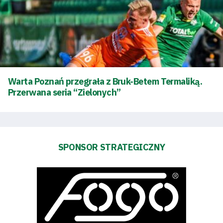
Warta Poznań przegrała z Bruk-Betem Termaliką.
Przerwana seria “Zielonych”
Tryb
oszczędności
energii
SPONSOR STRATEGICZNY
Dostępność
SEARCH
FOR:
Search Button