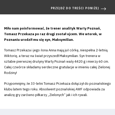
PRZEJDŹ DO TREŚCI PONIŻEJ
Miło nam poinformować, że trener analityk Warty Poznań,
Tomasz Przekaza po raz drugi został ojcem. We wtorek, w
Poznaniu urodził mu się syn, Maksymilian.
Tomasz Przekaza i jego żona Anna mają już córkę, niespełna 2-letnią
Wiktorię, a teraz na świat przyszedł Maksymilian. Syn trenera w
sztabie pierwszej drużyny Warty Poznań waży 4420 g i mierzy 60 cm.
Całej czwórce składamy serdeczne gratulacje w imieniu całej Zielonej
Rodziny!
Przypomnijmy, że 33-letni Tomasz Przekaza dołączył do poznańskiego
klubu latem tego roku. Absolwent poznańskiej AWF odpowiada za
analizę gry zarówno piłkarzy „Zielonych” jak i ich rywali.