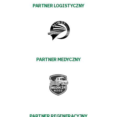
Sponsorzy
PARTNER LOGISTYCZNY
Trybuny
Polityka
prywatności
PARTNER MEDYCZNY
Regulaminy
Aleja
Warciarzy
#WARTOpobrać
Prowizja
PARTNER REGENERACYJNY