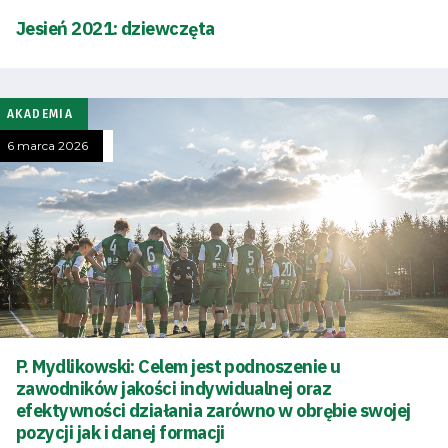
Jesień 2021: dziewczęta
AKADEMIA
6 marca 2026
P. Mydlikowski: Celem jest podnoszenie u
Tryb
oszczędności
zawodników jakości indywidualnej oraz
energii
efektywności działania zarówno w obrębie swojej
pozycji jak i danej formacji