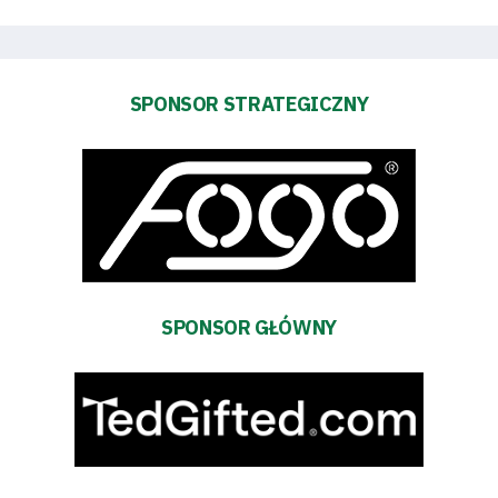
Dostępność
SEARCH
FOR:
Search Button
SPONSOR STRATEGICZNY
Klub
Tabela
i
SPONSOR GŁÓWNY
terminarz
Bilety
Kontakt