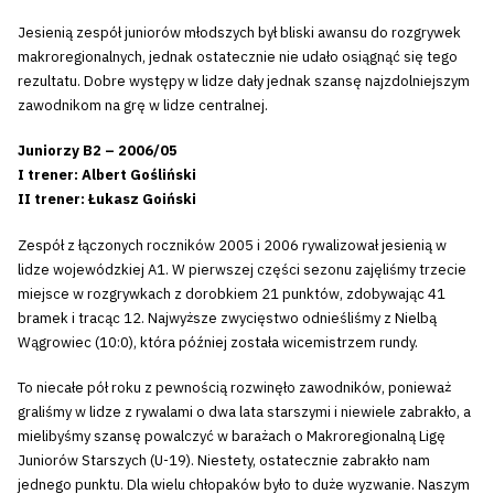
Jesienią zespół juniorów młodszych był bliski awansu do rozgrywek
makroregionalnych, jednak ostatecznie nie udało osiągnąć się tego
rezultatu. Dobre występy w lidze dały jednak szansę najzdolniejszym
zawodnikom na grę w lidze centralnej.
Juniorzy B2 – 2006/05
I trener: Albert Gośliński
II trener: Łukasz Goiński
Zespół z łączonych roczników 2005 i 2006 rywalizował jesienią w
lidze wojewódzkiej A1. W pierwszej części sezonu zajęliśmy trzecie
miejsce w rozgrywkach z dorobkiem 21 punktów, zdobywając 41
bramek i tracąc 12. Najwyższe zwycięstwo odnieśliśmy z Nielbą
Wągrowiec (10:0), która później została wicemistrzem rundy.
To niecałe pół roku z pewnością rozwinęło zawodników, ponieważ
graliśmy w lidze z rywalami o dwa lata starszymi i niewiele zabrakło, a
mielibyśmy szansę powalczyć w barażach o Makroregionalną Ligę
Juniorów Starszych (U-19). Niestety, ostatecznie zabrakło nam
jednego punktu. Dla wielu chłopaków było to duże wyzwanie. Naszym