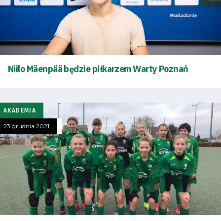
Niilo Mäenpää będzie piłkarzem Warty Poznań
AKADEMIA
23 grudnia 2021