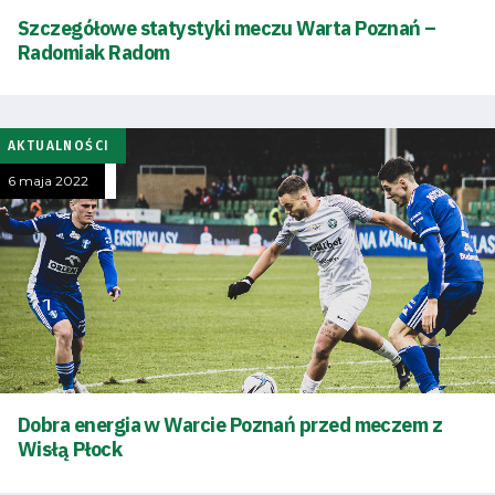
Szczegółowe statystyki meczu Warta Poznań –
Radomiak Radom
AKTUALNOŚCI
6 maja 2022
Tryb
oszczędności
Dobra energia w Warcie Poznań przed meczem z
energii
Wisłą Płock