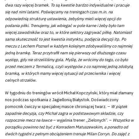
dwa razy więcej bramek. To są kwestie bardzo indywidualne i pracuje
się nad nimi latami. Poświęcamy na treningach czas m.in. na
odpowiednią strukturę ustawienia, żebyśmy mieli więcej opcji do
podania piłki. Trenujemy, jak wbiegać w pole karne i żeby było tam
więcej zawodników oraz to, w które sektory zagrywać piłkę. Natomiast
sama skuteczność to jest kwestia instynktu, podjęcia decyzji itp. Po
meczu z Lechem Poznań w każdym kolejnym zdobywaliśmy co najmniej
jedną bramkę. Teraz przytrafił nam się pierwszy od dłuższego czasu
występ, gdy nie strzeliliśmy gola. Myślę, że wrócimy do tego, co było
przed meczem z Termalicą, czyli występów z co najmniej jedną zdobytą
bramką, w których mamy więcej sytuacji od przeciwnika i więcej
celnych strzałów.
W tygodniu do treningów wrócił Michał Kopczyński, który miał złamany
nos podczas spotkania z Jagiellonią Białystok. Doświadczony
pomocnik ćwiczy w specjalnej masce chroniącej twarz. –
W piątek
zapadnie decyzja, czy Michał zagra w podstawowym składzie, czy
rozpocznie mecz na ławce
– wyjaśnia trener „Zielonych”. –
Wszystko w
porządku powinno też być z Konradem Matuszewskim, a ponadto od
dwóch tygodni z pełnym obciążeniem trenuje Milan Corryn. Do zajęć z