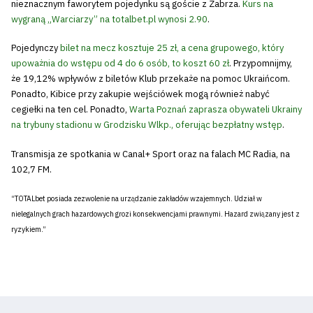
nieznacznym faworytem pojedynku są goście z Zabrza.
Kurs na
Tryb
wygraną „Warciarzy” na totalbet.pl wynosi 2.90
.
oszczędności
energii
Pojedynczy
bilet na mecz kosztuje 25 zł, a cena grupowego, który
upoważnia do wstępu od 4 do 6 osób, to koszt 60 zł
. Przypomnijmy,
że 19,12% wpływów z biletów Klub przekaże na pomoc Ukraińcom.
Dostępność
Ponadto, Kibice przy zakupie wejściówek mogą również nabyć
cegiełki na ten cel. Ponadto,
Warta Poznań zaprasza obywateli Ukrainy
SEARCH
na trybuny stadionu w Grodzisku Wlkp., oferując bezpłatny wstęp
.
FOR:
Search Button
Transmisja ze spotkania w Canal+ Sport oraz na falach MC Radia, na
102,7 FM.
Klub
“TOTALbet posiada zezwolenie na urządzanie zakładów wzajemnych. Udział w
nielegalnych grach hazardowych grozi konsekwencjami prawnymi. Hazard związany jest z
ryzykiem.”
Tabela
i
terminarz