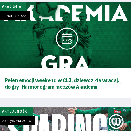
Warta
AKADEMIA
11 marca 2022
TV
Fundacja
Biznes
Sklep
Sponsorzy
Pełen emocji weekend w CLJ, dziewczęta wracają
do gry! Harmonogram meczów Akademii
Trybuny
Polityka
AKTUALNOŚCI
23 stycznia 2026
prywatności