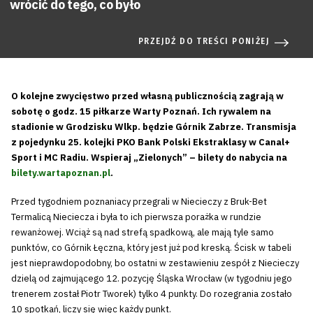
wrócić do tego, co było
PRZEJDŹ DO TREŚCI PONIŻEJ
O kolejne zwycięstwo przed własną publicznością zagrają w
sobotę o godz. 15 piłkarze Warty Poznań. Ich rywalem na
stadionie w Grodzisku Wlkp. będzie Górnik Zabrze. Transmisja
z pojedynku 25. kolejki PKO Bank Polski Ekstraklasy w Canal+
Sport i MC Radiu. Wspieraj „Zielonych” – bilety do nabycia na
bilety.wartapoznan.pl
.
Przed tygodniem poznaniacy przegrali w Niecieczy z Bruk-Bet
Termalicą Nieciecza i była to ich pierwsza porażka w rundzie
rewanżowej. Wciąż są nad strefą spadkową, ale mają tyle samo
punktów, co Górnik Łęczna, który jest już pod kreską. Ścisk w tabeli
jest nieprawdopodobny, bo ostatni w zestawieniu zespół z Niecieczy
dzielą od zajmującego 12. pozycję Śląska Wrocław (w tygodniu jego
trenerem został Piotr Tworek) tylko 4 punkty. Do rozegrania zostało
10 spotkań, liczy się więc każdy punkt.