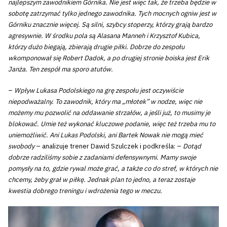
najlepszym zawodnikiem Górnika. Nie jest więc tak, że trzeba będzie w
sobotę zatrzymać tylko jednego zawodnika. Tych mocnych ogniw jest w
Górniku znacznie więcej. Są silni, szybcy stoperzy, którzy grają bardzo
agresywnie. W środku pola są Alasana Manneh i Krzysztof Kubica,
którzy dużo biegają, zbierają drugie piłki. Dobrze do zespołu
wkomponował się Robert Dadok, a po drugiej stronie boiska jest Erik
Janża. Ten zespół ma sporo atutów.
–
Wpływ Lukasa Podolskiego na grę zespołu jest oczywiście
niepodważalny. To zawodnik, który ma „młotek” w nodze, więc nie
możemy mu pozwolić na oddawanie strzałów, a jeśli już, to musimy je
blokować. Umie też wykonać kluczowe podanie, więc też trzeba mu to
uniemożliwić. Ani Lukas Podolski, ani Bartek Nowak nie mogą mieć
swobody
– analizuje trener Dawid Szulczek i podkreśla: –
Dotąd
dobrze radziliśmy sobie z zadaniami defensywnymi. Mamy swoje
pomysły na to, gdzie rywal może grać, a także co do stref, w których nie
chcemy, żeby grał w piłkę. Jednak plan to jedno, a teraz zostaje
kwestia dobrego treningu i wdrożenia tego w meczu.