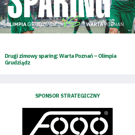
Regulaminy
Aleja
Warciarzy
#WARTOpobrać
Drugi zimowy sparing: Warta Poznań – Olimpia
Prowizja
Grudziądz
pośredników
transakcyjnych
SPONSOR STRATEGICZNY