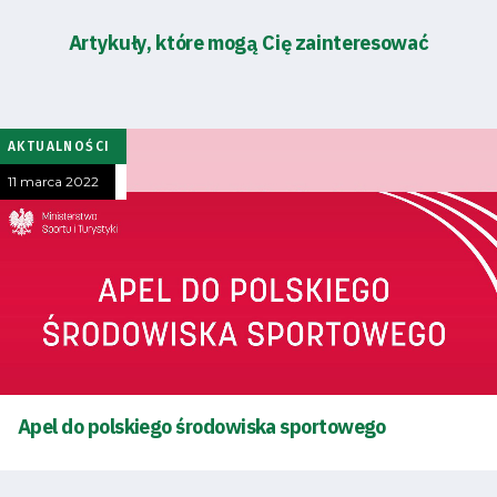
Bilety
Artykuły, które mogą Cię zainteresować
Kontakt
AKTUALNOŚCI
Pierwszy
11 marca 2022
zespół
Amp
Futbol
Akademia
Apel do polskiego środowiska sportowego
Aktualności