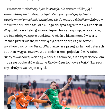
–
Po meczu w Niecieczy była frustracja, ale przetrawiliśmy ją i
pozwoliliśmy tej frustracji odejść. Zaczęliśmy kolejny tydzień z
pozytywnymi emocjami i szykujemy się do meczu z Górnikiem Zabrze
–
mówi trener Dawid Szulczek. Jego drużyna zagra teraz w Grodzisku
Wlkp., gdzie nie tylko gra coraz lepiej, toczy pasjonujące pojedynki,
ale też zdobywa sporo punktów. A właśnie bilans meczów Warty
Poznań przed własną widownią był przez sporą część sezonu
wyjątkowo skromny. Teraz „Warciarze” nie przegrali tam od czterech
spotkań, wygrali też dwa z ostatnich trzech pojedynków. W tabeli
rundy rewanżowej wciąż są w ścisłej czołówce, a lepszym dorobkiem
mogą się pochwalić wyłącznie Raków Częstochowa i Pogoń Szczecin,
czyli drużyny walczące o tytuł.