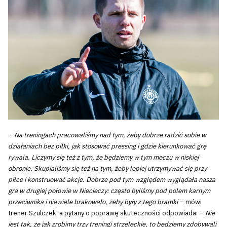
–
Na treningach pracowaliśmy nad tym, żeby dobrze radzić sobie w
działaniach bez piłki, jak stosować pressing i gdzie kierunkować grę
rywala. Liczymy się też z tym, że będziemy w tym meczu w niskiej
obronie. Skupialiśmy się też na tym, żeby lepiej utrzymywać się przy
piłce i konstruować akcje. Dobrze pod tym względem wyglądała nasza
gra w drugiej połowie w Niecieczy: często byliśmy pod polem karnym
przeciwnika i niewiele brakowało, żeby były z tego bramki
– mówi
trener Szulczek, a pytany o poprawę skuteczności odpowiada: –
Nie
jest tak, że jak zrobimy trzy treningi strzeleckie, to będziemy zdobywali