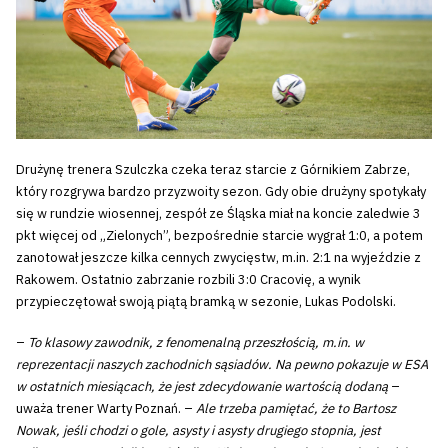
Drużynę trenera Szulczka czeka teraz starcie z Górnikiem Zabrze,
który rozgrywa bardzo przyzwoity sezon. Gdy obie drużyny spotykały
się w rundzie wiosennej, zespół ze Śląska miał na koncie zaledwie 3
pkt więcej od „Zielonych”, bezpośrednie starcie wygrał 1:0, a potem
zanotował jeszcze kilka cennych zwycięstw, m.in. 2:1 na wyjeździe z
Rakowem. Ostatnio zabrzanie rozbili 3:0 Cracovię, a wynik
przypieczętował swoją piątą bramką w sezonie, Lukas Podolski.
–
To klasowy zawodnik, z fenomenalną przeszłością, m.in. w
reprezentacji naszych zachodnich sąsiadów. Na pewno pokazuje w ESA
w ostatnich miesiącach, że jest zdecydowanie wartością dodaną
–
uważa trener Warty Poznań. –
Ale trzeba pamiętać, że to Bartosz
Nowak, jeśli chodzi o gole, asysty i asysty drugiego stopnia, jest