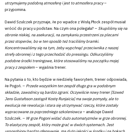
utrzymujemy podobną atmosferę i jest to atmosfera pracy
–
przypomina.
Dawid Szulczek przyznaje, że po wpadce z Wisłą Płock zespół musiał
wrócić do pracy u podstaw. Na czym ona polegała? –
Skupiliśmy się na
obronie niskiej, na asekuracji, na zamykaniu przestrzeni za plecami
przez stoperów, bo w ten sposób też traciliśmy bramki.
Koncentrowaliśmy się na tym, żeby wypchnąć przeciwnika z naszej
strefy obronnej i z tego przechodzić do pressingu. Odkurzyliśmy
podobne środki treningowe, które stosowaliśmy na początku mojej
pracy z zespołem
– wyjaśnia trener.
Na pytania o to, kto będzie w niedzielę faworytem, trener odpowiada,
że Pogoń. –
Przede wszystkim ten zespół długo gra w podobnym
składzie, zawodnicy są bardzo zgrani. Oczywiście nowy trener [Szwed
Jens Gustafsson zastąpił Kostę Runjaicia] ma swoje pomysły, ale to
ewolucja nie rewolucja i stara się utrzymywać rzeczy, które zostały
wypracowane za poprzedniego szkoleniowca
– analizuje Dawid
Szulczek. –
W grze Pogoni widać dużo automatyzmów w grze obronnej.
To elastyczny zespół, który może grać w dwóch systemach. Jest
usposobiony bardzo ofensywnie, ma dużo jakości w środku i na bokach