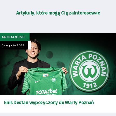
Amp
Artykuły, które mogą Cię zainteresować
Futbol
Akademia
AKTUALNOŚCI
Aktualności
5 sierpnia 2022
Warta
TV
Fundacja
Biznes
Enis Destan wypożyczony do Warty Poznań
Sklep