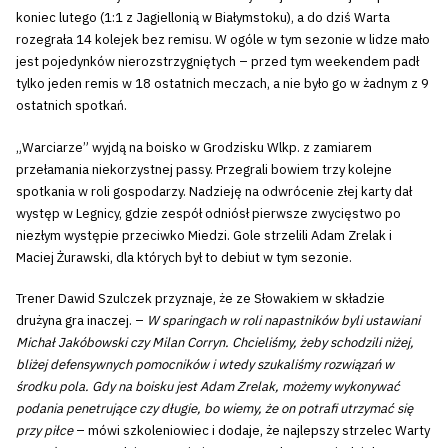
koniec lutego (1:1 z Jagiellonią w Białymstoku), a do dziś Warta
rozegrała 14 kolejek bez remisu. W ogóle w tym sezonie w lidze mało
jest pojedynków nierozstrzygniętych – przed tym weekendem padł
tylko jeden remis w 18 ostatnich meczach, a nie było go w żadnym z 9
ostatnich spotkań.
„Warciarze” wyjdą na boisko w Grodzisku Wlkp. z zamiarem
przełamania niekorzystnej passy. Przegrali bowiem trzy kolejne
spotkania w roli gospodarzy. Nadzieję na odwrócenie złej karty dał
występ w Legnicy, gdzie zespół odniósł pierwsze zwycięstwo po
niezłym występie przeciwko Miedzi. Gole strzelili Adam Zrelak i
Maciej Żurawski, dla których był to debiut w tym sezonie.
Trener Dawid Szulczek przyznaje, że ze Słowakiem w składzie
drużyna gra inaczej. –
W sparingach w roli napastników byli ustawiani
Michał Jakóbowski czy Milan Corryn. Chcieliśmy, żeby schodzili niżej,
bliżej defensywnych pomocników i wtedy szukaliśmy rozwiązań w
środku pola. Gdy na boisku jest Adam Zrelak, możemy wykonywać
podania penetrujące czy długie, bo wiemy, że on potrafi utrzymać się
przy piłce
– mówi szkoleniowiec i dodaje, że najlepszy strzelec Warty