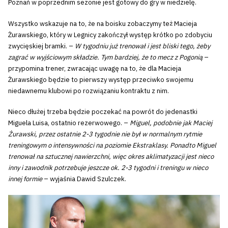
Poznań w poprzednim sezonie jest gotowy do gry w niedzielę.
Wszystko wskazuje na to, że na boisku zobaczymy też Macieja
Żurawskiego, który w Legnicy zakończył występ krótko po zdobyciu
zwycięskiej bramki. –
W tygodniu już trenował i jest bliski tego, żeby
zagrać w wyjściowym składzie. Tym bardziej, że to mecz z Pogonią
–
przypomina trener, zwracając uwagę na to, że dla Macieja
Żurawskiego będzie to pierwszy występ przeciwko swojemu
niedawnemu klubowi po rozwiązaniu kontraktu z nim.
Nieco dłużej trzeba będzie poczekać na powrót do jedenastki
Miguela Luisa, ostatnio rezerwowego. –
Miguel, podobnie jak Maciej
Żurawski, przez ostatnie 2-3 tygodnie nie był w normalnym rytmie
treningowym o intensywności na poziomie Ekstraklasy. Ponadto Miguel
trenował na sztucznej nawierzchni, więc okres aklimatyzacji jest nieco
inny i zawodnik potrzebuje jeszcze ok. 2-3 tygodni i treningu w nieco
innej formie
– wyjaśnia Dawid Szulczek.