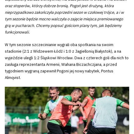
oraz stoperów, którzy dobrze bronią. Pogoń jest drużyną, która
nieprzypadkowo zakończyła poprzedni sezon w czołowej trójce, a i w
tym sezonie będzie mocno walczyła o zajęcie miejsca premiowanego
grą w pucharach. Chcemy popsuć gościom plany tym, jak będziemy
funkcjonowali.
W tym sezonie szczecinianie wygrali oba spotkania na swoim
stadionie (2:1 z Widzewem Łódź i 1:0 z Jagiellonią Białystok), a na
wyjeździe ulegli 1:2 Śląskowi Wrocław. Dwa z czterech goli dla nich to
zasługa reprezentanta Armenii, Wahana Biczachczjana, a przed
tygodniem wygraną zapewnił Pogoni jej nowy nabytek, Pontus
Almqvist.