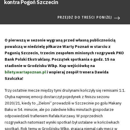
kontra Pogoń Szczecin
PRZEJDŹ DO TREŚCI PONIŻEJ
O pierwszą w sezonie wygraną przed własną publicznością
powalczą w niedzielę piłkarze Warty Poznań w starciu z
Pogonią Szczecin, trzecim zespołem minionych rozgrywek PKO
Bank Polski Ekstraklasy. Początek spotkania o godz. 15 na
stadionie w Grodzisku Wlkp. Kup wejściówkę na
bilety.wartapoznan.pl
i wspieraj zespół trenera Dawida
Szulczka!
Trzy ostatnie mecze między tymi drużynami kończyły się remisami 1:1.
Chyba najmniej emocji dostarczył pojedynek z finiszu sezonu
2020/21, kiedy to „Zieloni” prowadzili w Szczecinie po golu Makany
Baku w 54. minucie, ale po zaledwie kilku minutach gospodarze
odpowiedzieli trafieniem Rafała Kurzawy. W poprzednich
rozgrywkach natomiast wyniki spotkań był ustalane w końcówkach
spotkań. Rok temu w Grodzisku Wlkp. grająca niemal cały mecz w