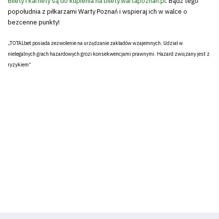
Bilety i karnety są do kupienia na bilety.wartapoznan.pl
. Bądź tego
popołudnia z piłkarzami Warty Poznań i wspieraj ich w walce o
Klub
bezcenne punkty!
„TOTALbet posiada zezwolenie na urządzanie zakładów wzajemnych. Udział w
Tabela
nielegalnych grach hazardowych grozi konsekwencjami prawnymi. Hazard związany jest z
ryzykiem”
i
terminarz
Bilety
Kontakt
Pierwszy
zespół