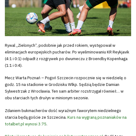
Rywal „Zielonych”, podobnie jak przed rokiem, występował w
eliminacjach europejskich pucharów. Po wyeliminowaniu KR Reykjavik
(4:1 i 0:1) odpadł z rozgrywek po dwumeczu z Broendby Kopenhaga
(1:1 i 0:4).
Tryb
oszczędności
Mecz Warta Poznań – Pogoń Szczecin rozpocznie się w niedzielę o
energii
godz. 15 na stadionie w Grodzisku Wlkp. Sędzią będzie Damian
Sylwestrzak z Wrocławia. Ten sam arbiter rozstrzygał również… w
obu starciach tych drużyn w minionym sezonie.
Dostępność
Zdaniem bukmacherów dość wyraźnym faworytem niedzielnego
SEARCH
starcia będą goście ze Szczecina.
Kurs na wygraną poznaniaków na
FOR:
totalbet.pl wynosi 3.75
.
Search Button