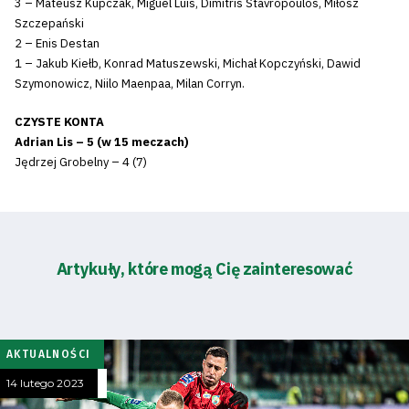
3 – Mateusz Kupczak, Miguel Luis, Dimitris Stavropoulos, Miłosz
Szczepański
2 – Enis Destan
1 – Jakub Kiełb, Konrad Matuszewski, Michał Kopczyński, Dawid
Szymonowicz, Niilo Maenpaa, Milan Corryn.
CZYSTE KONTA
Adrian Lis – 5 (w 15 meczach)
Jędrzej Grobelny – 4 (7)
Artykuły, które mogą Cię zainteresować
AKTUALNOŚCI
14 lutego 2023