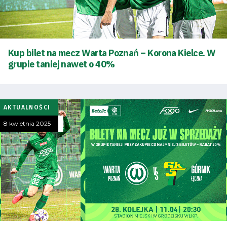
Dostępność
SEARCH
FOR:
Kup bilet na mecz Warta Poznań – Korona Kielce. W
Search Button
grupie taniej nawet o 40%
Klub
AKTUALNOŚCI
8 kwietnia 2025
Tabela
i
terminarz
Bilety
Kontakt