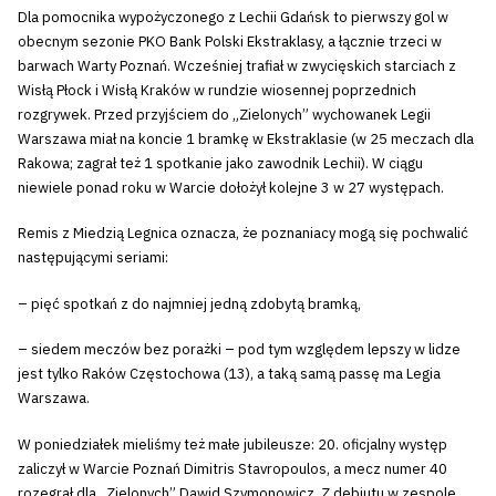
Dla pomocnika wypożyczonego z Lechii Gdańsk to pierwszy gol w
obecnym sezonie PKO Bank Polski Ekstraklasy, a łącznie trzeci w
barwach Warty Poznań. Wcześniej trafiał w zwycięskich starciach z
Wisłą Płock i Wisłą Kraków w rundzie wiosennej poprzednich
rozgrywek. Przed przyjściem do „Zielonych” wychowanek Legii
Warszawa miał na koncie 1 bramkę w Ekstraklasie (w 25 meczach dla
Rakowa; zagrał też 1 spotkanie jako zawodnik Lechii). W ciągu
niewiele ponad roku w Warcie dołożył kolejne 3 w 27 występach.
Remis z Miedzią Legnica oznacza, że poznaniacy mogą się pochwalić
następującymi seriami:
– pięć spotkań z do najmniej jedną zdobytą bramką,
– siedem meczów bez porażki – pod tym względem lepszy w lidze
jest tylko Raków Częstochowa (13), a taką samą passę ma Legia
Warszawa.
W poniedziałek mieliśmy też małe jubileusze: 20. oficjalny występ
zaliczył w Warcie Poznań Dimitris Stavropoulos, a mecz numer 40
rozegrał dla „Zielonych” Dawid Szymonowicz. Z debiutu w zespole