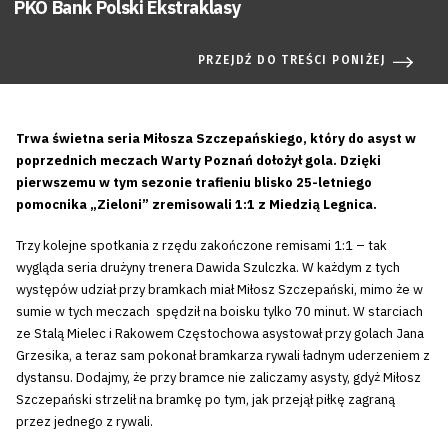
PKO Bank Polski Ekstraklasy
PRZEJDŹ DO TREŚCI PONIŻEJ
Trwa świetna seria Miłosza Szczepańskiego, który do asyst w
poprzednich meczach Warty Poznań dołożył gola. Dzięki
pierwszemu w tym sezonie trafieniu blisko 25-letniego
pomocnika „Zieloni” zremisowali 1:1 z Miedzią Legnica.
Trzy kolejne spotkania z rzędu zakończone remisami 1:1 – tak
wygląda seria drużyny trenera Dawida Szulczka. W każdym z tych
występów udział przy bramkach miał Miłosz Szczepański, mimo że w
sumie w tych meczach spędził na boisku tylko 70 minut. W starciach
ze Stalą Mielec i Rakowem Częstochowa asystował przy golach Jana
Grzesika, a teraz sam pokonał bramkarza rywali ładnym uderzeniem z
dystansu. Dodajmy, że przy bramce nie zaliczamy asysty, gdyż Miłosz
Szczepański strzelił na bramkę po tym, jak przejął piłkę zagraną
przez jednego z rywali.