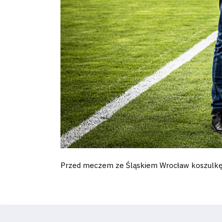
Regulaminy
Aleja
Warciarzy
#WARTOpobrać
Prowizja
pośredników
transakcyjnych
Przed meczem ze Śląskiem Wrocław koszulkę A