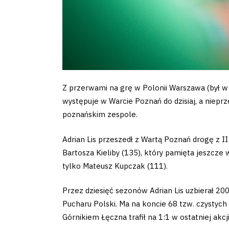
Pierwszy
zespół
Amp
Futbol
Z przerwami na grę w Polonii Warszawa (był w k
Akademia
występuje w Warcie Poznań do dzisiaj, a niepr
poznańskim zespole.
Adrian Lis przeszedł z Wartą Poznań drogę z II 
Bartosza Kieliby (135), który pamięta jeszcze
Aktualności
tylko Mateusz Kupczak (111).
Przez dziesięć sezonów Adrian Lis uzbierał 20
Warta
Pucharu Polski. Ma na koncie 68 tzw. czystych
TV
Górnikiem Łęczna trafił na 1:1 w ostatniej akcji