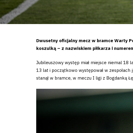
Dwusetny oficjalny mecz w bramce Warty Poz
koszulką – z nazwiskiem piłkarza i numerem
Jubileuszowy występ miał miejsce niemal 18 la
13 lat i początkowo występował w zespołach ju
stanął w bramce, w meczu I ligi z Bogdanką Łę