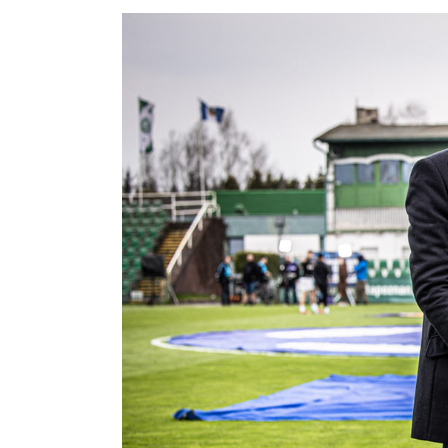
Fundacja
Biznes
Sklep
Sponsorzy
Trybuny
Polityka
prywatności