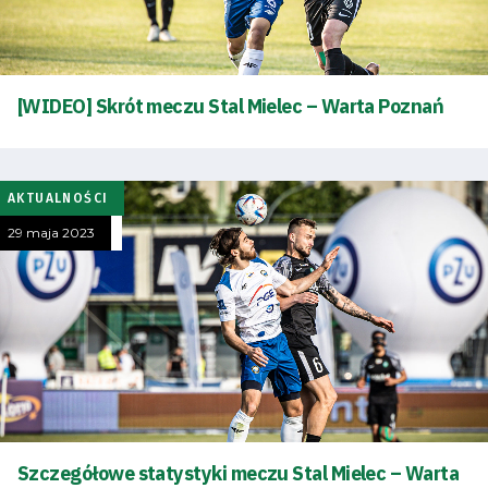
[WIDEO] Skrót meczu Stal Mielec – Warta Poznań
AKTUALNOŚCI
29 maja 2023
Tryb
oszczędności
energii
Dostępność
Szczegółowe statystyki meczu Stal Mielec – Warta