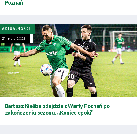
Poznań
SEARCH
FOR:
Search Button
AKTUALNOŚCI
21 maja 2023
Klub
Tabela
i
terminarz
Bilety
Bartosz Kieliba odejdzie z Warty Poznań po
zakończeniu sezonu. „Koniec epoki”
Kontakt