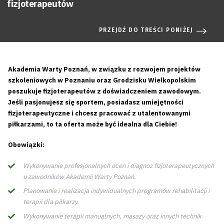
fizjoterapeutów
PRZEJDŹ DO TREŚCI PONIŻEJ
Akademia Warty Poznań, w związku z rozwojem projektów
szkoleniowych w Poznaniu oraz Grodzisku Wielkopolskim
poszukuje fizjoterapeutów z doświadczeniem zawodowym.
Jeśli pasjonujesz się sportem, posiadasz umiejętności
fizjoterapeutyczne i chcesz pracować z utalentowanymi
piłkarzami, to ta oferta może być idealna dla Ciebie!
Obowiązki:
Wykonywanie profesjonalnych ocen i diagnoz fizjoterapeutycznych
u zawodników Akademii Warty Poznań.
Planowanie i realizacja indywidualnych programów rehabilitacji i
terapii dla piłkarzy.
Wykonywanie terapii manualnych, masaży oraz innych technik