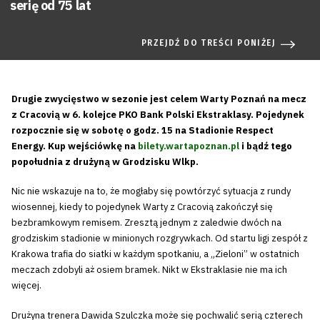
serię od 75 lat
PRZEJDŹ DO TREŚCI PONIŻEJ
Drugie zwycięstwo w sezonie jest celem Warty Poznań na mecz
z Cracovią w 6. kolejce PKO Bank Polski Ekstraklasy. Pojedynek
rozpocznie się w sobotę o godz. 15 na Stadionie Respect
Energy. Kup wejściówkę na
bilety.wartapoznan.pl
i bądź tego
popołudnia z drużyną w Grodzisku Wlkp.
Nic nie wskazuje na to, że mogłaby się powtórzyć sytuacja z rundy
wiosennej, kiedy to pojedynek Warty z Cracovią zakończył się
bezbramkowym remisem. Zresztą jednym z zaledwie dwóch na
grodziskim stadionie w minionych rozgrywkach. Od startu ligi zespół z
Krakowa trafia do siatki w każdym spotkaniu, a „Zieloni” w ostatnich
meczach zdobyli aż osiem bramek. Nikt w Ekstraklasie nie ma ich
więcej.
Drużyna trenera Dawida Szulczka może się pochwalić serią czterech