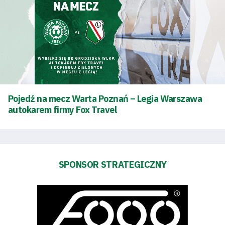
Warta
TV
Fundacja
Biznes
Pojedź na mecz Warta Poznań – Legia Warszawa
Sklep
autokarem firmy Fox Travel
Sponsorzy
Trybuny
SPONSOR STRATEGICZNY
Polityka
prywatności