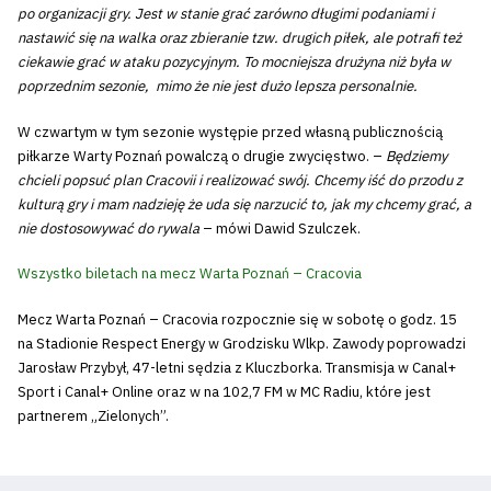
po organizacji gry. Jest w stanie grać zarówno długimi podaniami i
nastawić się na walka oraz zbieranie tzw. drugich piłek, ale potrafi też
ciekawie grać w ataku pozycyjnym. To mocniejsza drużyna niż była w
poprzednim sezonie, mimo że nie jest dużo lepsza personalnie.
W czwartym w tym sezonie występie przed własną publicznością
piłkarze Warty Poznań powalczą o drugie zwycięstwo. –
Będziemy
chcieli popsuć plan Cracovii i realizować swój. Chcemy iść do przodu z
kulturą gry i mam nadzieję że uda się narzucić to, jak my chcemy grać, a
nie dostosowywać do rywala
– mówi Dawid Szulczek.
Wszystko biletach na mecz Warta Poznań – Cracovia
Mecz Warta Poznań – Cracovia rozpocznie się w sobotę o godz. 15
na Stadionie Respect Energy w Grodzisku Wlkp. Zawody poprowadzi
Jarosław Przybył, 47-letni sędzia z Kluczborka. Transmisja w Canal+
Sport i Canal+ Online oraz w na 102,7 FM w MC Radiu, które jest
partnerem „Zielonych”.