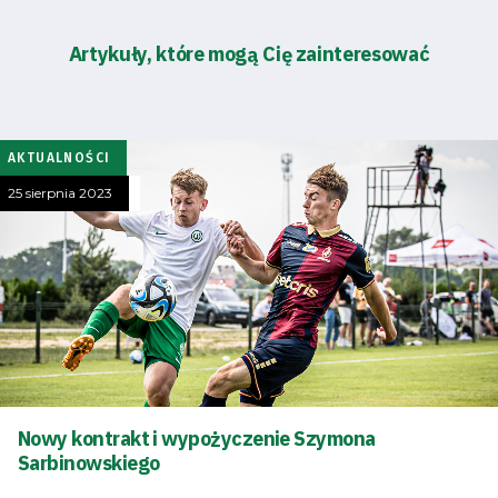
Tryb
Artykuły, które mogą Cię zainteresować
oszczędności
energii
Dostępność
AKTUALNOŚCI
25 sierpnia 2023
SEARCH
FOR:
Search Button
Klub
Tabela
i
Nowy kontrakt i wypożyczenie Szymona
Sarbinowskiego
terminarz