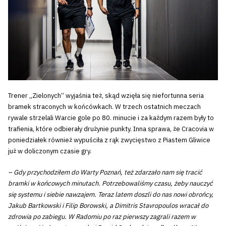
Trener „Zielonych” wyjaśnia też, skąd wzięła się niefortunna seria
bramek straconych w końcówkach. W trzech ostatnich meczach
rywale strzelali Warcie gole po 80. minucie i za każdym razem były to
trafienia, które odbierały drużynie punkty. Inna sprawa, że Cracovia w
poniedziałek również wypuściła z rąk zwycięstwo z Piastem Gliwice
już w doliczonym czasie gry.
– Gdy przychodziłem do Warty Poznań, też zdarzało nam się tracić
bramki w końcowych minutach. Potrzebowaliśmy czasu, żeby nauczyć
się systemu i siebie nawzajem. Teraz latem doszli do nas nowi obrońcy,
Jakub Bartkowski i Filip Borowski, a Dimitris Stavropoulos wracał do
zdrowia po zabiegu. W Radomiu po raz pierwszy zagrali razem w