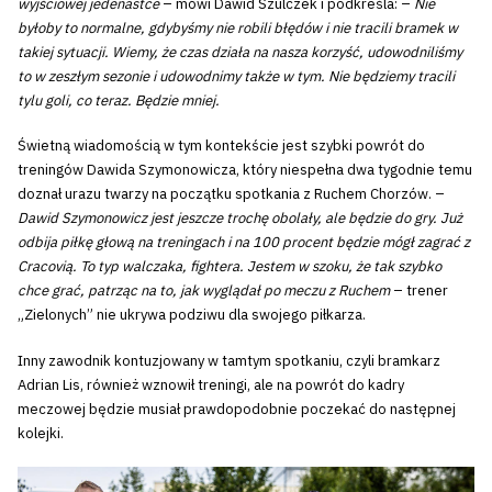
wyjściowej jedenastce
– mówi Dawid Szulczek i podkreśla: –
Nie
byłoby to normalne, gdybyśmy nie robili błędów i nie tracili bramek w
takiej sytuacji. Wiemy, że czas działa na nasza korzyść, udowodniliśmy
to w zeszłym sezonie i udowodnimy także w tym. Nie będziemy tracili
tylu goli, co teraz. Będzie mniej.
Świetną wiadomością w tym kontekście jest szybki powrót do
treningów Dawida Szymonowicza, który niespełna dwa tygodnie temu
doznał urazu twarzy na początku spotkania z Ruchem Chorzów. –
Dawid Szymonowicz jest jeszcze trochę obolały, ale będzie do gry. Już
odbija piłkę głową na treningach i na 100 procent będzie mógł zagrać z
Cracovią. To typ walczaka, fightera. Jestem w szoku, że tak szybko
chce grać, patrząc na to, jak wyglądał po meczu z Ruchem
– trener
„Zielonych” nie ukrywa podziwu dla swojego piłkarza.
Inny zawodnik kontuzjowany w tamtym spotkaniu, czyli bramkarz
Adrian Lis, również wznowił treningi, ale na powrót do kadry
meczowej będzie musiał prawdopodobnie poczekać do następnej
kolejki.