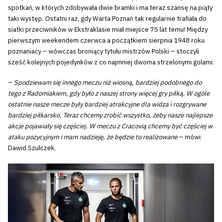
spotkań, w których zdobywała dwie bramki i ma teraz szansę na piąty
taki występ. Ostatni raz, gdy Warta Poznań tak regularnie trafiała do
siatki przeciwników w Ekstraklasie miał miejsce 75 lat temu! Między
pierwszym weekendem czerwca a początkiem sierpnia 1948 roku
poznaniacy – wówczas broniący tytułu mistrzów Polski – stoczyli
sześć kolejnych pojedynków z co najmniej dwoma strzelonymi golami.
–
Spodziewam się innego meczu niż wiosną, bardziej podobnego do
tego z Radomiakiem, gdy było z naszej strony więcej gry piłką. W ogóle
ostatnie nasze mecze były bardziej atrakcyjne dla widza i rozgrywane
bardziej piłkarsko. Teraz chcemy zrobić wszystko, żeby nasze najlepsze
akcje pojawiały się częściej. W meczu z Cracovią chcemy być częściej w
ataku pozycyjnym i mam nadzieję, że będzie to realizowane
– mówi
Dawid Szulczek.