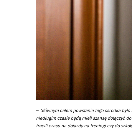
Pierwszy
zespół
Amp
Futbol
Akademia
Aktualności
–
Głównym celem powstania tego ośrodka było u
Warta
niedługim czasie będą mieli szansę dołączyć do
TV
tracili czasu na dojazdy na treningi czy do szko