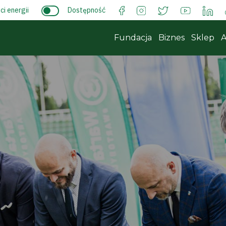
i energii
Dostępność
Fundacja
Biznes
Sklep
A