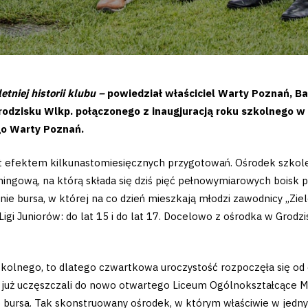
tniej historii klubu –
powiedział właściciel Warty Poznań, B
rodzisku Wlkp. połączonego z inaugjuracją roku szkolnego 
o Warty Poznań.
t efektem kilkunastomiesięcznych przygotowań. Ośrodek szkole
ingową, na którą składa się dziś pięć pełnowymiarowych boisk pi
nie bursa, w której na co dzień mieszkają młodzi zawodnicy „Zi
gi Juniorów: do lat 15 i do lat 17. Docelowo z ośrodka w Grodzi
 szkolnego, to dlatego czwartkowa uroczystość rozpoczęła się 
ą już uczęszczali do nowo otwartego Liceum Ogólnokształcące 
bursa. Tak skonstruowany ośrodek, w którym właściwie w jednym 