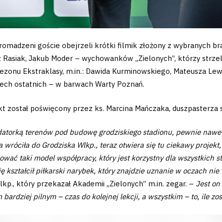
madzeni goście obejrzeli krótki filmik złożony z wybranych bra
z Rasiak, Jakub Moder – wychowanków „Zielonych”, którzy strzelal
sezonu Ekstraklasy, m.in.: Dawida Kurminowskiego, Mateusza Le
rzech ostatnich – w barwach Warty Poznań.
t został poświęcony przez ks. Marcina Mańczaka, duszpasterza 
datorką terenów pod budowę grodziskiego stadionu, pewnie nawet ni
asa wróciła do Grodziska Wlkp., teraz otwiera się tu ciekawy projek
ować taki model współpracy, który jest korzystny dla wszystkich
kształcił piłkarski narybek, który znajdzie uznanie w oczach nie 
lkp., który przekazał Akademii „Zielonych” m.in. zegar. –
Jest on
rdziej pilnym – czas do kolejnej lekcji, a wszystkim – to, ile zos