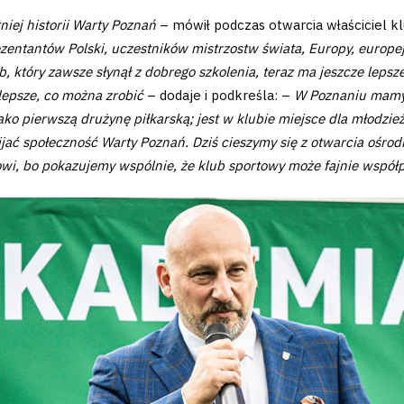
iej historii Warty Poznań
– mówił podczas otwarcia właściciel kl
zentantów Polski, uczestników mistrzostw świata, Europy, europej
b, który zawsze słynął z dobrego szkolenia, teraz ma jeszcze lepsz
lepsze, co można zrobić
– dodaje i podkreśla: –
W Poznaniu mamy 
ko pierwszą drużynę piłkarską; jest w klubie miejsce dla młodzieży,
zwijać społeczność Warty Poznań. Dziś cieszymy się z otwarcia ośr
owi, bo pokazujemy wspólnie, że klub sportowy może fajnie wspó