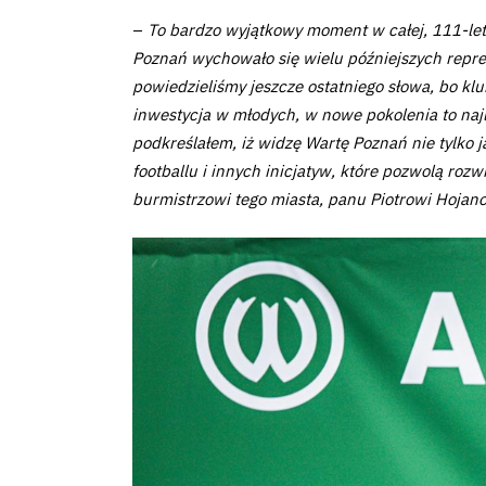
–
To bardzo wyjątkowy moment w całej, 111-letn
Fundacja
Poznań wychowało się wielu późniejszych repre
powiedzieliśmy jeszcze ostatniego słowa, bo klu
Biznes
inwestycja w młodych, w nowe pokolenia to naj
podkreślałem, iż widzę Wartę Poznań nie tylko ja
Sklep
footballu i innych inicjatyw, które pozwolą ro
burmistrzowi tego miasta, panu Piotrowi Hojan
Sponsorzy
Trybuny
Polityka
prywatności