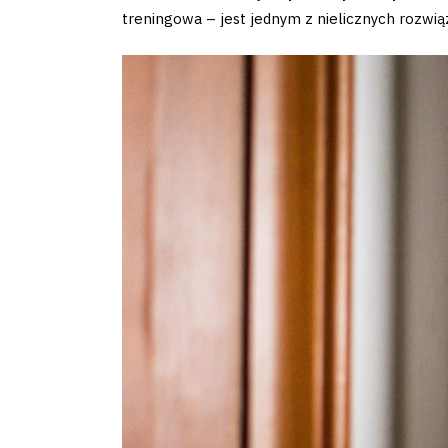
treningowa – jest jednym z nielicznych rozwią
Klub
Tabela
i
terminarz
Bilety
Kontakt