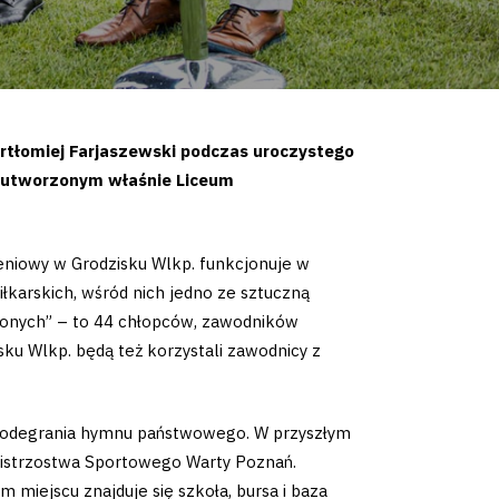
artłomiej Farjaszewski podczas uroczystego
w utworzonym właśnie Liceum
niowy w Grodzisku Wlkp. funkcjonuje w
łkarskich, wśród nich jedno ze sztuczną
elonych” – to 44 chłopców, zawodników
sku Wlkp. będą też korzystali zawodnicy z
od odegrania hymnu państwowego. W przyszłym
Mistrzostwa Sportowego Warty Poznań.
miejscu znajduje się szkoła, bursa i baza