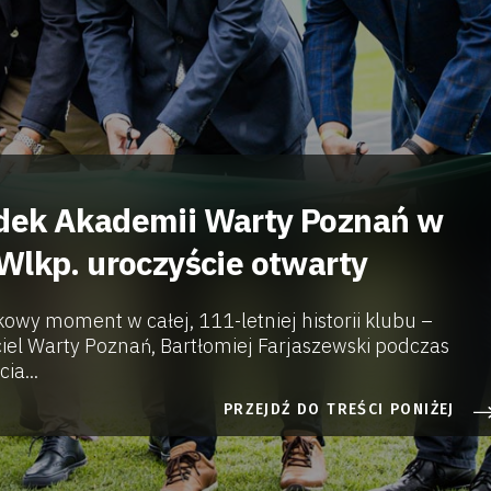
dek Akademii Warty Poznań w
Wlkp. uroczyście otwarty
owy moment w całej, 111-letniej historii klubu –
ciel Warty Poznań, Bartłomiej Farjaszewski podczas
ia...
PRZEJDŹ DO TREŚCI PONIŻEJ