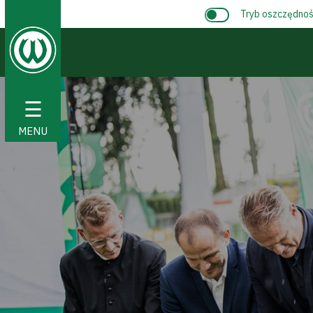
Tryb oszczędnośc
☰
MENU