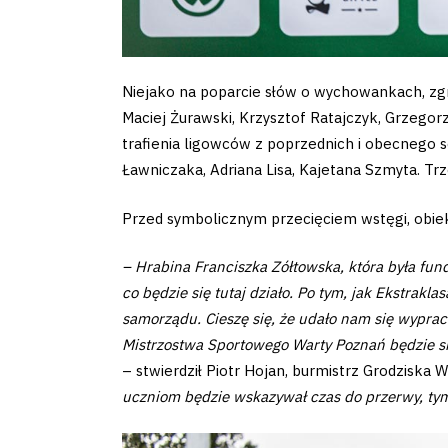
Niejako na poparcie słów o wychowankach, zgro
Maciej Żurawski, Krzysztof Ratajczyk, Grzegor
trafienia ligowców z poprzednich i obecnego 
Ławniczaka, Adriana Lisa, Kajetana Szmyta. T
Przed symbolicznym przecięciem wstęgi, obiek
– Hrabina Franciszka Zółtowska, która była fun
co będzie się tutaj działo. Po tym, jak Ekstrakl
samorządu. Cieszę się, że udało nam się wyprac
Mistrzostwa Sportowego Warty Poznań będzie się 
– stwierdził Piotr Hojan, burmistrz Grodziska W
uczniom będzie wskazywał czas do przerwy, tym ba