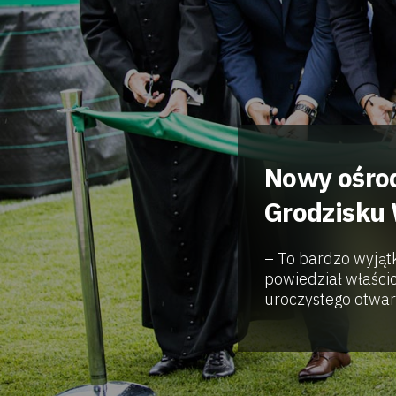
Nowy ośro
Grodzisku 
– To bardzo wyjątk
powiedział właści
uroczystego otwarc