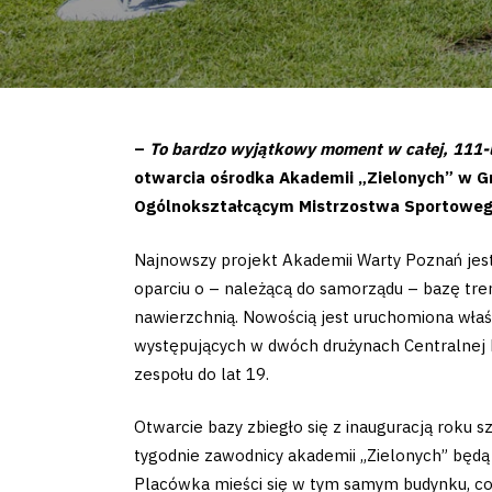
–
To bardzo wyjątkowy moment w całej, 111-le
otwarcia ośrodka Akademii „Zielonych” w G
Ogólnokształcącym Mistrzostwa Sportoweg
Najnowszy projekt Akademii Warty Poznań jes
oparciu o – należącą do samorządu – bazę tren
nawierzchnią. Nowością jest uruchomiona właś
występujących w dwóch drużynach Centralnej Li
zespołu do lat 19.
Otwarcie bazy zbiegło się z inauguracją roku
tygodnie zawodnicy akademii „Zielonych” będ
Placówka mieści się w tym samym budynku, co 