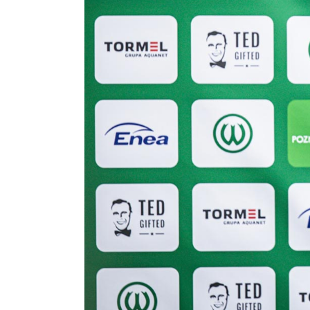
Regulaminy
Aleja
Warciarzy
#WARTOpobrać
Prowizja
pośredników
transakcyjnych