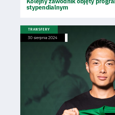
Kolejny zawodnik objęty prog
stypendialnym
Fundacja
Biznes
TRANSFERY
Sklep
30 sierpnia 2024
Sponsorzy
Trybuny
Polityka
prywatności