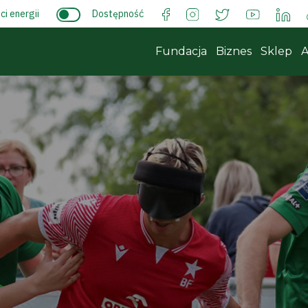
i energii
Dostępność
Fundacja
Biznes
Sklep
A