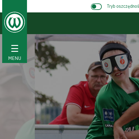
Tryb oszczędnośc
☰
MENU