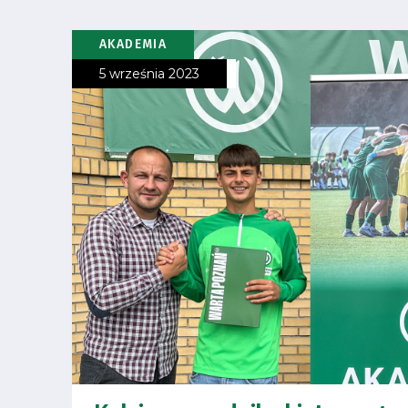
Pierwszy
zespół
AKADEMIA
5 września 2023
Amp
Futbol
Akademia
Aktualności
Warta
TV