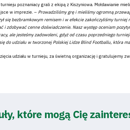
urnieju poznaniacy grali z ekipą z Kiszyniowa. Mołdawianie mie
ejsce w imprezie. –
Prowadziliśmy grę i mieliśmy ogromną przewag
zył się bezbramkowym remisem i w efekcie zakończyliśmy turniej na
wać i zdobywać cenne doświadczenie. Nasz występ oceniam pozytyw
cy, ale jesteśmy zadowoleni, gdyż od czasu poprzedniego turniej
ię do udziału w tworzonej Polskiej Lidze Blind Footballu, która 
ęcia udziału w turnieju, za świetną organizację i gratulujemy zw
uły, które mogą Cię zainter