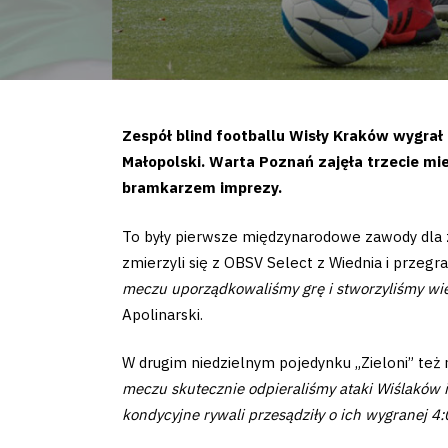
Zespół blind footballu Wisły Kraków wygrał
Małopolski. Warta Poznań zajęła trzecie mi
bramkarzem imprezy.
To były pierwsze międzynarodowe zawody dla ze
zmierzyli się z OBSV Select z Wiednia i przeg
meczu uporządkowaliśmy grę i stworzyliśmy wiel
Apolinarski.
W drugim niedzielnym pojedynku „Zieloni” też n
meczu skutecznie odpieraliśmy ataki Wiślaków 
kondycyjne rywali przesądziły o ich wygranej 4: