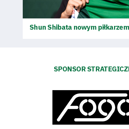
Regulaminy
Aleja
Shun Shibata nowym piłkarzem
Warciarzy
#WARTOpobrać
Prowizja
SPONSOR STRATEGIC
pośredników
transakcyjnych