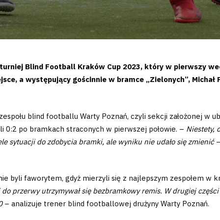
 turniej Blind Football Kraków Cup 2023, który w pierwszy w
ejsce, a występujący gościnnie w bramce „Zielonych”, Michał
społu blind footballu Warty Poznań, czyli sekcji założonej w u
rali 0:2 po bramkach straconych w pierwszej połowie. –
Niestety, 
e sytuacji do zdobycia bramki, ale wyniku nie udało się zmienić
–
ie byli faworytem, gdyż mierzyli się z najlepszym zespołem w kr
i do przerwy utrzymywał się bezbramkowy remis. W drugiej części
0
– analizuje trener blind footballowej drużyny Warty Poznań.