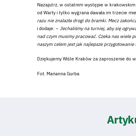
Nazajutrz, w ostatnim występie w krakowskim t
od Warty i tylko wygrana dawała im trzecie mi
razu nie znalazła drogi do bramki. Mecz zakońc
i dodaje: –
Jechaliśmy na turniej, aby się ogry
Klub
nad czym musimy pracować. Czeka nas wiele pra
naszym celem jest jak najlepsze przygotowanie s
Tabela
Dziękujemy Wiśle Kraków za zaproszenie do wzi
i
Fot. Marianna Gurba
terminarz
Bilety
Kontakt
Artyk