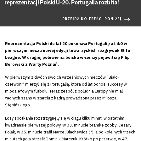
reprezentacji Polski U-20. Portugalia rozbita!
PRZEJDŹ DO TREŚCI PONIŻEJ
Reprezentacja Polski do lat 20 pokonała Portugalię aż 4:0 w
pierwszym meczu nowej edycji towarzyskich rozgrywek Elite
League. W drugiej połowie na boisku w Łomży pojawił się Filip
Borowski z Warty Poznań.
W pierwszym z dwóch swoich wrześniowych meczów “Biało-
czerwoni” mierzyli się z Portugalią, która od lat odnosi sukcesy w
młodzieżowym futbolu. Teraz zespół z południa Europy nie miał
żadnych szans w starciu z kadrą prowadzoną przez Miłosza
Stępińskiego.
Losy spotkania rozstrzygnęły się w ciągu kilku minut, w ostatnim
kwadransie pierwszej połowy. W 33. minucie bramkę zdobył Cezary
Polak, w 35. minucie trafił Marcel Błachewicz 35, a po kolejnych trzech
minutach gola strzelił Dominik Marczuk. Krótko po przerwie, w 47.