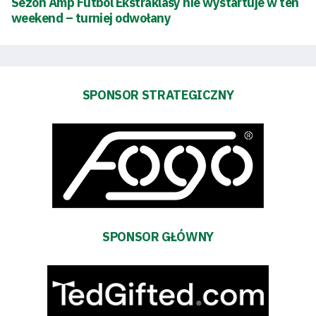
Sezon Amp Futbol Ekstraklasy nie wystartuje w ten
weekend – turniej odwołany
Dostępność
SEARCH
FOR:
Search Button
SPONSOR STRATEGICZNY
Klub
Tabela
i
SPONSOR GŁÓWNY
terminarz
Bilety
Kontakt