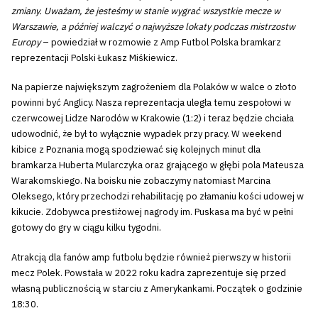
zmiany. Uważam, że jesteśmy w stanie wygrać wszystkie mecze w
Warszawie, a później walczyć o najwyższe lokaty podczas mistrzostw
Europy
– powiedział w rozmowie z Amp Futbol Polska bramkarz
reprezentacji Polski Łukasz Miśkiewicz.
Na papierze największym zagrożeniem dla Polaków w walce o złoto
powinni być Anglicy. Nasza reprezentacja uległa temu zespołowi w
czerwcowej Lidze Narodów w Krakowie (1:2) i teraz będzie chciała
udowodnić, że był to wyłącznie wypadek przy pracy. W weekend
kibice z Poznania mogą spodziewać się kolejnych minut dla
bramkarza Huberta Mularczyka oraz grającego w głębi pola Mateusza
Warakomskiego. Na boisku nie zobaczymy natomiast Marcina
Oleksego, który przechodzi rehabilitację po złamaniu kości udowej w
kikucie. Zdobywca prestiżowej nagrody im. Puskasa ma być w pełni
gotowy do gry w ciągu kilku tygodni.
Atrakcją dla fanów amp futbolu będzie również pierwszy w historii
mecz Polek. Powstała w 2022 roku kadra zaprezentuje się przed
własną publicznością w starciu z Amerykankami. Początek o godzinie
18:30.