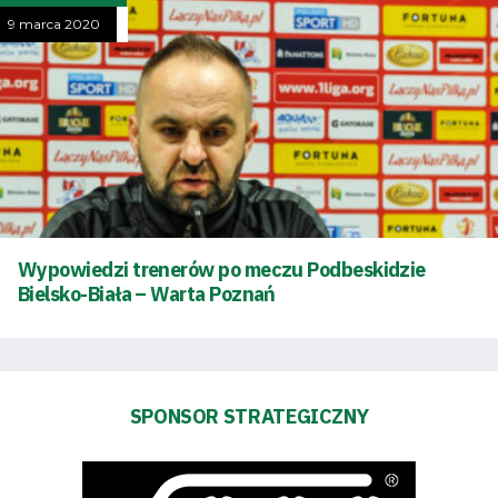
terminarz
9 marca 2020
Bilety
Kontakt
Pierwszy
zespół
Wypowiedzi trenerów po meczu Podbeskidzie
Bielsko-Biała – Warta Poznań
Amp
Futbol
Akademia
SPONSOR STRATEGICZNY