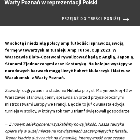
Warty Poznań w reprezentacji Polski
PRZEJDŹ DO TREŚCI PONIŻEJ
W sobotę i niedzielę polscy amp futboliści sprawdzą swoją
formę w towarzyskim turnieju Amp Futbol Cup 2023. W
Warszawie Biało-Czerwoni rywalizować będą z Anglią, Japonią,
Stanami Zjednoczonymi oraz Kostaryką. Na kolejne występy w
narodowych barwach mogą liczyć Hubert Mularczyk i Mateusz
Warakomski z Warty Poznań.
Zawody rozgrywane na stadionie Hutnika przy ul. Marymonckiej 42 w
Warszawie stanowią cenny sprawdzian przed przyszłorocznymi
mistrzostwami Europy we Francji. Będzie to już dwunasta edycja
turnieju w stolicy, w którym rok temu triumf świętowali gospodarze.
–
Z nowym selekcjonerem zyskaliśmy nową jakość. Nasza taktyka
opiera się w dużej mierze na rozwiązaniach zaczerpniętych z futsalu.
Trener kładzie duży nacisk na dynamikę, intensywność oraz częste