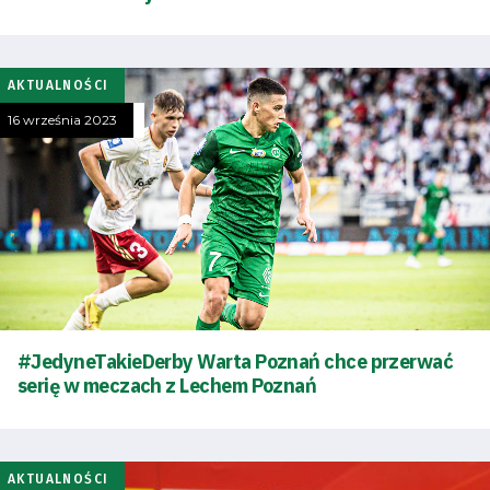
Tryb
oszczędności
AKTUALNOŚCI
energii
16 września 2023
Dostępność
SEARCH
FOR:
Search Button
Klub
#JedyneTakieDerby Warta Poznań chce przerwać
serię w meczach z Lechem Poznań
Tabela
i
AKTUALNOŚCI