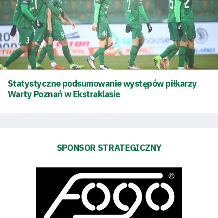
Tryb
oszczędności
energii
Dostępność
SEARCH
Statystyczne podsumowanie występów piłkarzy
FOR:
Warty Poznań w Ekstraklasie
Search Button
Klub
SPONSOR STRATEGICZNY
Tabela
i
terminarz