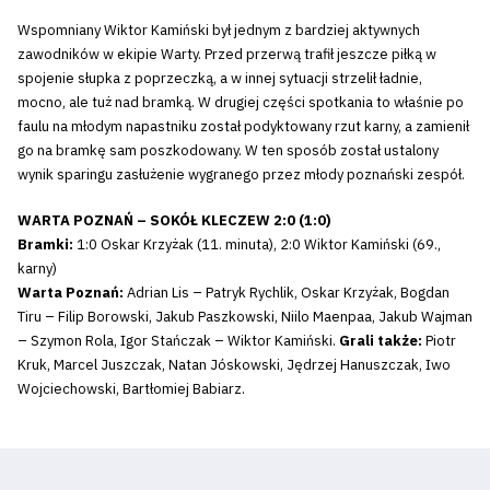
Wspomniany Wiktor Kamiński był jednym z bardziej aktywnych
zawodników w ekipie Warty. Przed przerwą trafił jeszcze piłką w
spojenie słupka z poprzeczką, a w innej sytuacji strzelił ładnie,
mocno, ale tuż nad bramką. W drugiej części spotkania to właśnie po
faulu na młodym napastniku został podyktowany rzut karny, a zamienił
go na bramkę sam poszkodowany. W ten sposób został ustalony
wynik sparingu zasłużenie wygranego przez młody poznański zespół.
WARTA POZNAŃ – SOKÓŁ KLECZEW 2:0 (1:0)
Bramki:
1:0 Oskar Krzyżak (11. minuta), 2:0 Wiktor Kamiński (69.,
karny)
Warta Poznań:
Adrian Lis – Patryk Rychlik, Oskar Krzyżak, Bogdan
Tiru – Filip Borowski, Jakub Paszkowski, Niilo Maenpaa, Jakub Wajman
– Szymon Rola, Igor Stańczak – Wiktor Kamiński.
Grali także:
Piotr
Kruk, Marcel Juszczak, Natan Jóskowski, Jędrzej Hanuszczak, Iwo
Wojciechowski, Bartłomiej Babiarz.