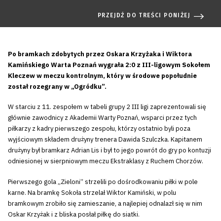
PRZEJDŹ DO TREŚCI PONIŻEJ
Po bramkach zdobytych przez Oskara Krzyżaka i Wiktora
Kamińskiego Warta Poznań wygrała 2:0 z III-ligowym Sokołem
Kleczew w meczu kontrolnym, który w środowe popołudnie
został rozegrany w „Ogródku”.
W starciu z 11. zespołem w tabeli grupy 2 III ligi zaprezentowali się
głównie zawodnicy z Akademii Warty Poznań, wsparci przez tych
piłkarzy z kadry pierwszego zespołu, którzy ostatnio byli poza
wyjściowym składem drużyny trenera Dawida Szulczka. Kapitanem
drużyny był bramkarz Adrian Lis i był to jego powrót do gry po kontuzji
odniesionej w sierpniowym meczu Ekstraklasy z Ruchem Chorzów.
Pierwszego gola „Zieloni” strzelili po dośrodkowaniu piłki w pole
karne. Na bramkę Sokoła strzelał Wiktor Kamiński, w polu
bramkowym zrobiło się zamieszanie, a najlepiej odnalazł się w nim
Oskar Krzyżak i z bliska posłał piłkę do siatki.