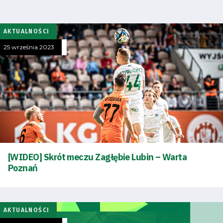
Tryb
oszczędności
energii
AKTUALNOŚCI
25 września 2023
Dostępność
SEARCH
FOR:
Search Button
Klub
Tabela
[WIDEO] Skrót meczu Zagłębie Lubin – Warta
Poznań
i
terminarz
AKTUALNOŚCI