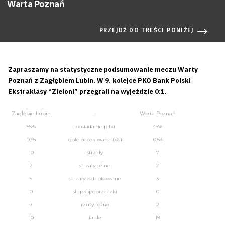
Warta Poznań
PRZEJDŹ DO TREŚCI PONIŻEJ
Zapraszamy na statystyczne podsumowanie meczu Warty
Poznań z Zagłębiem Lubin. W 9. kolejce PKO Bank Polski
Ekstraklasy “Zieloni” przegrali na wyjeździe 0:1.
Zagłębie Lubin
–
Warta Poznań
55%
posiadanie piłki
45%
0,55
gole oczekiwane (xG)
0,53
10
strzały
7
2
strzały celne
2
5
strzały zablokowane
3
0
słupki/poprzeczki
0
7
rzuty rożne
2
10
faule
19