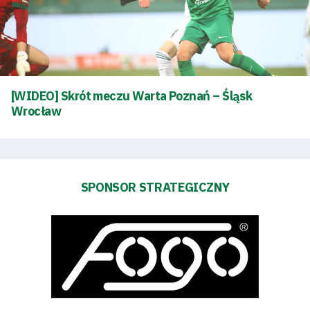
TV
Fundacja
Biznes
[WIDEO] Skrót meczu Warta Poznań – Śląsk
Wrocław
Sklep
Sponsorzy
SPONSOR STRATEGICZNY
Trybuny
Polityka
prywatności