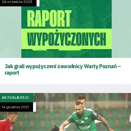
Bilety
26 września 2023
Kontakt
Pierwszy
zespół
Amp
Jak grali wypożyczeni zawodnicy Warty Poznań –
raport
Futbol
Akademia
AKTUALNOŚCI
14 grudnia 2021
Aktualności
Warta