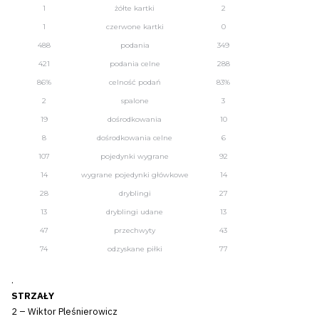
1
żółte kartki
2
1
czerwone kartki
0
488
podania
349
421
podania celne
288
86%
celność podań
83%
2
spalone
3
19
dośrodkowania
10
8
dośrodkowania celne
6
107
pojedynki wygrane
92
14
wygrane pojedynki główkowe
14
28
dryblingi
27
13
dryblingi udane
13
47
przechwyty
43
74
odzyskane piłki
77
.
STRZAŁY
2 – Wiktor Pleśnierowicz