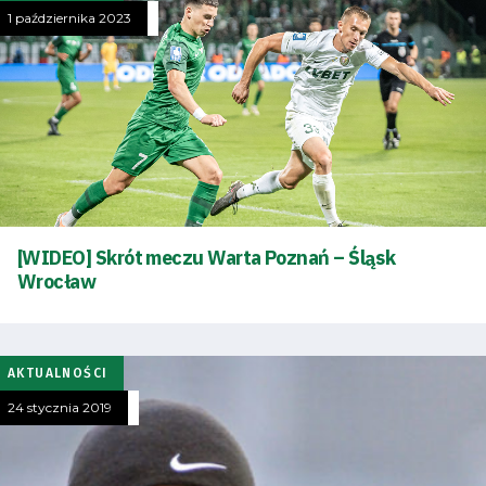
1 października 2023
Klub
Tabela
i
terminarz
Bilety
[WIDEO] Skrót meczu Warta Poznań – Śląsk
Wrocław
Kontakt
AKTUALNOŚCI
Pierwszy
24 stycznia 2019
zespół