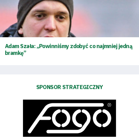
Amp
Futbol
Akademia
Adam Szała: „Powinniśmy zdobyć co najmniej jedną
bramkę”
Aktualności
Warta
TV
SPONSOR STRATEGICZNY
Fundacja
Biznes
Sklep