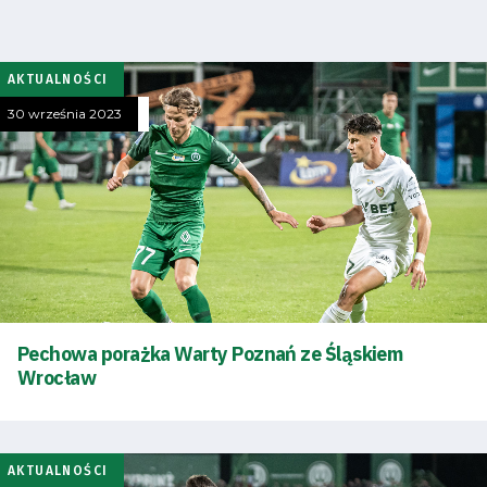
AKTUALNOŚCI
30 września 2023
Tryb
oszczędności
energii
Pechowa porażka Warty Poznań ze Śląskiem
Dostępność
Wrocław
SEARCH
FOR:
Search Button
AKTUALNOŚCI