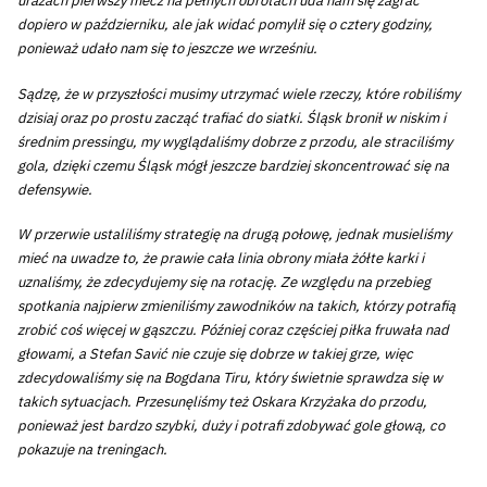
urazach pierwszy mecz na pełnych obrotach uda nam się zagrać
dopiero w październiku, ale jak widać pomylił się o cztery godziny,
ponieważ udało nam się to jeszcze we wrześniu.
Sądzę, że w przyszłości musimy utrzymać wiele rzeczy, które robiliśmy
dzisiaj oraz po prostu zacząć trafiać do siatki. Śląsk bronił w niskim i
średnim pressingu, my wyglądaliśmy dobrze z przodu, ale straciliśmy
gola, dzięki czemu Śląsk mógł jeszcze bardziej skoncentrować się na
defensywie.
W przerwie ustaliliśmy strategię na drugą połowę, jednak musieliśmy
mieć na uwadze to, że prawie cała linia obrony miała żółte karki i
uznaliśmy, że zdecydujemy się na rotację. Ze względu na przebieg
spotkania najpierw zmieniliśmy zawodników na takich, którzy potrafią
zrobić coś więcej w gąszczu. Później coraz częściej piłka fruwała nad
głowami, a Stefan Savić nie czuje się dobrze w takiej grze, więc
zdecydowaliśmy się na Bogdana Tiru, który świetnie sprawdza się w
takich sytuacjach. Przesunęliśmy też Oskara Krzyżaka do przodu,
ponieważ jest bardzo szybki, duży i potrafi zdobywać gole głową, co
pokazuje na treningach.