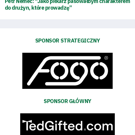
Petr Nemec: “Jako piłkarz pasowałbym charakterem
do drużyn, które prowadzę”
Pierwszy
zespół
SPONSOR STRATEGICZNY
Amp
Futbol
Akademia
Aktualności
SPONSOR GŁÓWNY
Warta
TV