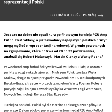
reprezentacji Polski
PRZEJDŹ DO TREŚCI PONIŻEJ
Jeszcze na dobre nie opadł kurz po finałowym turnieju PZU Amp
Futbol Ekstraklasy, a już zawodnicy najlepszych polskich drużyn
mogą myśleć o reprezentacji narodowej. W gronie powołanych
na zgrupowanie, które potrwa od 20 do 22 października,
znaleźli się Hubert Mularczyk i Marcin Oleksy z Warty Poznań.
W weekend amp futboliści rywalizowali w Bielsku-Białej o ostatnie
punkty w rozgrywkach ligowych. Mistrzem Polski została Wisła
Kraków, drugie miejsce przypadło zawodnikom TS-u Kuloodpornych
Bielsko-Biała, a trzecie – przedstawicielom Warty Poznań. Kolejne
pozycje zajęli kolejno zawodnicy Śląska Wrocław, Legii Warszawa,
Nowych Technologii Różyca i Stali Rzeszów.
Turniej na południu Polski był dla Marcina Oleksego szczególny. Po
pierwsze Zieloni zdobyli pierwszy w historii medal PZU Amp Futbol