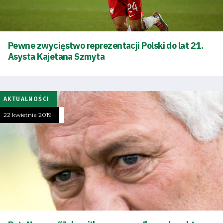
Dostępność
SEARCH
Pewne zwycięstwo reprezentacji Polski do lat 21.
FOR:
Asysta Kajetana Szmyta
Search Button
Klub
AKTUALNOŚCI
22 kwietnia 2019
Tabela
i
terminarz
Bilety
Kontakt