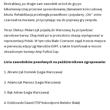
Ekstraklasy, po drugie sam zawodnik wrócił do gry po
kilkumiesięcznej przerwie spowodowanej złamaniem kości udowej
kikuta. Rehabilitacja przebiegła prawidłowo i popularny „Olo” znów
czarował na murawie, przyczyniając się do poprawy gry zespołu.
Teraz Oleksy i Mularczyk pojadą do Warszawy, by przywdziać
narodowe barwy. Obaj mieli już w przeszłości okazję występować w
reprezentacji Polski. W tym roku Biało-Czerwoni zajęli trzecie miejsce
w pierwszej edycji Ligi Narodów EAFF, a także triumfowali w mocno
obsadzonym turnieju Amp Futbol Cup.
Lista zawodników powołanych na październikowe zgrupowanie:
1. Abramczyk Dominik (Legia Warszawa)
2. Adamczyk Mariusz (Legia Warszawa)
3. Bąk Adrian (Legia Warszawa)
4. Dobkowski Dawid (TSP Kuloodporni Bielsko-Biała)