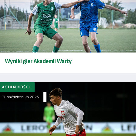
Wyniki gier Akademii Warty
AKTUALNOŚCI
17 października 2023
Tryb
oszczędności
energii