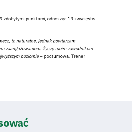
z 39 zdobytymi punktami, odnosząc 13 zwycięstw
 mecz, to naturalne, jednak powtarzam
pełnym zaangażowaniem. Życzę moim zawodnikom
najwyższym poziomie
– podsumował Trener
esować