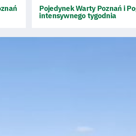
Poznań
Pojedynek Warty Poznań i Po
intensywnego tygodnia