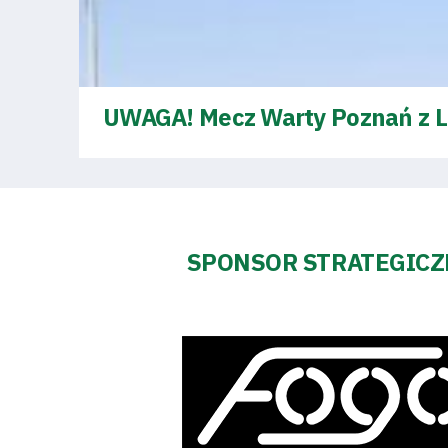
Regulaminy
Aleja
UWAGA! Mecz Warty Poznań z 
Warciarzy
#WARTOpobrać
Prowizja
SPONSOR STRATEGIC
pośredników
transakcyjnych