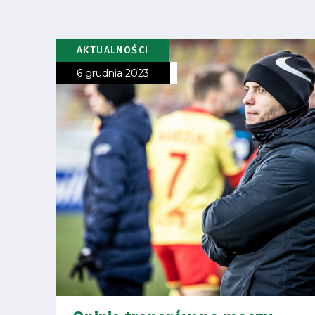
Pierwszy
zespół
AKTUALNOŚCI
Amp
6 grudnia 2023
Futbol
Akademia
Aktualności
Warta
TV