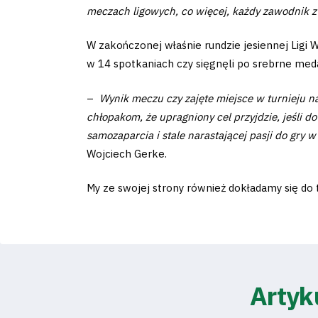
meczach ligowych, co więcej, każdy zawodnik z 
W zakończonej właśnie rundzie jesiennej Ligi 
w 14 spotkaniach czy sięgnęli po srebrne meda
Klub
–
Wynik meczu czy zajęte miejsce w turnieju n
Tabela
chłopakom, że upragniony cel przyjdzie, jeśli
samozaparcia i stale narastającej pasji do gry 
i
Wojciech Gerke.
terminarz
My ze swojej strony również dokładamy się do t
Bilety
Kontakt
Artyk