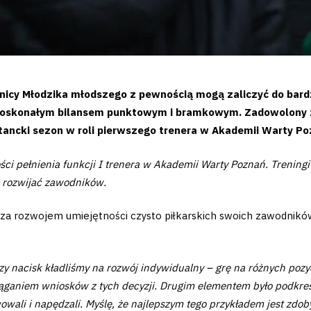
icy Młodzika młodszego z pewnością mogą zaliczyć do bardz
z doskonałym bilansem punktowym i bramkowym. Zadowolony 
utancki sezon w roli pierwszego trenera w Akademii Warty P
ści pełnienia funkcji I trenera w Akademii Warty Poznań. Trenin
ę rozwijać zawodników.
a rozwojem umiejętności czysto piłkarskich swoich zawodników 
y nacisk kładliśmy na rozwój indywidualny – grę na różnych pozyc
iąganiem wniosków z tych decyzji. Drugim elementem było podkr
wali i napędzali. Myślę, że najlepszym tego przykładem jest zdo