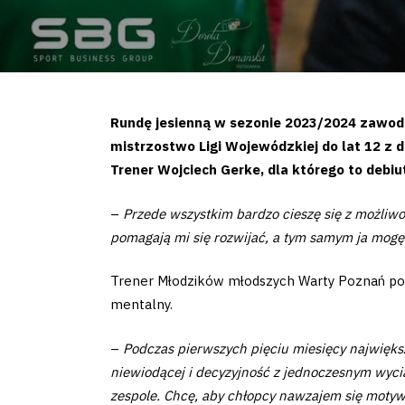
Rundę jesienną w sezonie 2023/2024 zawodn
mistrzostwo Ligi Wojewódzkiej do lat 12 
Trener Wojciech Gerke, dla którego to debi
–
Przede wszystkim bardzo cieszę się z możliwo
pomagają mi się rozwijać, a tym samym ja mog
Trener Młodzików młodszych Warty Poznań poz
mentalny.
–
Podczas pierwszych pięciu miesięcy największ
niewiodącej i decyzyjność z jednoczesnym wyc
zespole. Chcę, aby chłopcy nawzajem się motywo