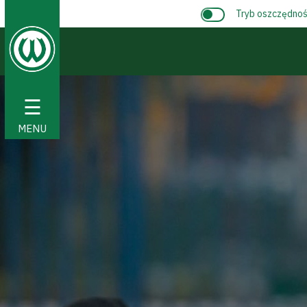
Tryb oszczędnośc
☰
MENU