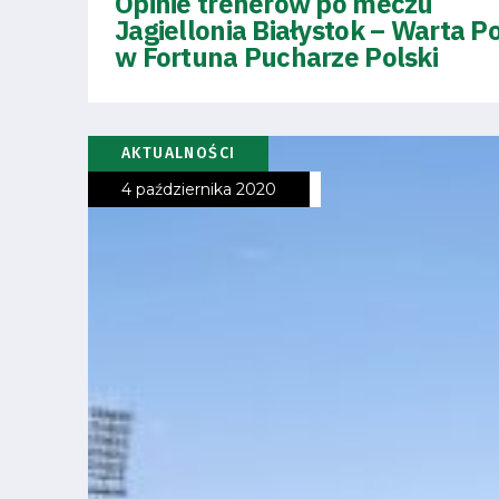
Opinie trenerów po meczu
Jagiellonia Białystok – Warta 
Fundacja
w Fortuna Pucharze Polski
Biznes
Sklep
AKTUALNOŚCI
4 października 2020
Sponsorzy
Trybuny
Polityka
prywatności