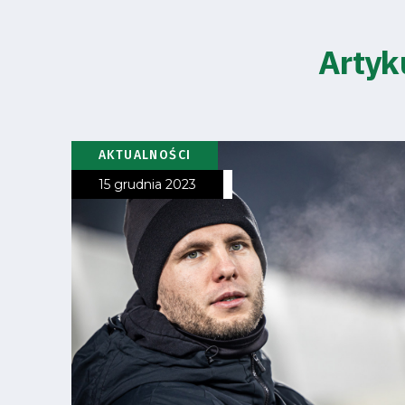
Artyk
Klub
Tabela
AKTUALNOŚCI
i
15 grudnia 2023
terminarz
Bilety
Kontakt