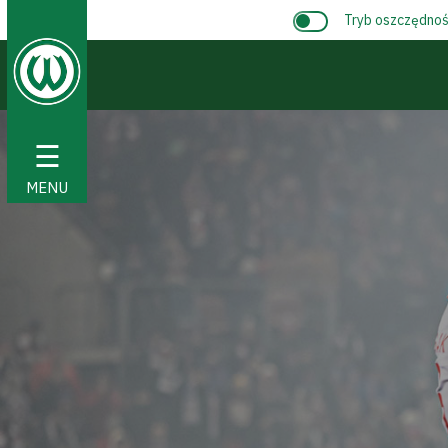
Tryb oszczędnośc
☰
MENU