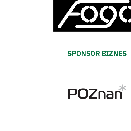
Regulaminy
Aleja
Warciarzy
#WARTOpobrać
SPONSOR BIZNES
Prowizja
pośredników
transakcyjnych