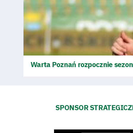
Fundacja
Biznes
Sklep
Sponsorzy
Warta Poznań rozpocznie sezon
Trybuny
SPONSOR STRATEGIC
Polityka
prywatności