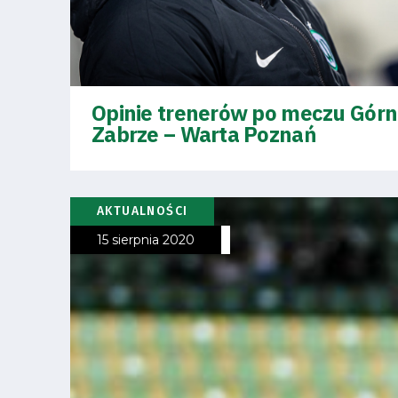
Pierwszy
zespół
Amp
Opinie trenerów po meczu Górn
Futbol
Zabrze – Warta Poznań
Akademia
AKTUALNOŚCI
15 sierpnia 2020
Aktualności
Warta
TV