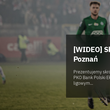
[WIDEO] Sk
Poznań
Prezentujemy skró
PKO Bank Polski E
ligowym...