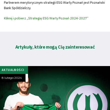
Partnerem merytorycznym strategii ESG Warty Poznań jest Poznański
Bank Spółdzielczy.
Kliknij i pobierz „Strategię ESG Warty Poznań 2024-2027”
Artykuły, które mogą Cię zainteresować
AKTUALNOŚCI
Tryb
8 lutego 2024
oszczędności
energii
Dostępność