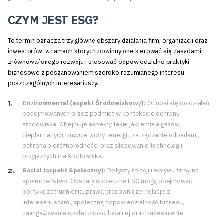
CZYM JEST ESG?
To termin oznacza trzy główne obszary działania firm, organizacji oraz
inwestorów, w ramach których powinny one kierować się zasadami
zrównoważonego rozwoju i stosować odpowiedzialne praktyki
biznesowe z poszanowaniem szeroko rozumianego interesu
poszczególnych interesariuszy.
Environmental (aspekt Środowiskowy):
Odnosi się do działań
podejmowanych przez podmiot w kontekście ochrony
środowiska. Obejmuje aspekty takie jak: emisja gazów
cieplarnianych, zużycie wody i energii, zarządzanie odpadami,
ochrona bioróżnorodności oraz stosowanie technologii
przyjaznych dla środowiska.
Social (aspekt Społeczny):
Dotyczy relacji i wpływu firmy na
społeczeństwo. Obszary społeczne ESG mogą obejmować
politykę zatrudnienia, prawa pracownicze, relacje z
interesariuszami, społeczną odpowiedzialność biznesu,
zaangażowanie społeczności lokalnej oraz zapewnienie