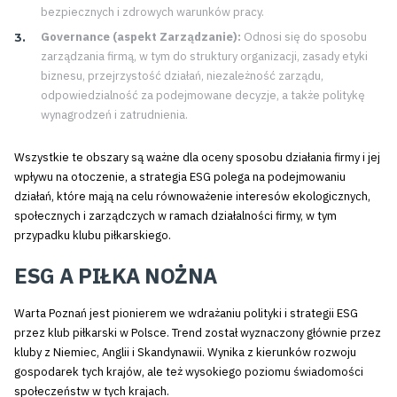
bezpiecznych i zdrowych warunków pracy.
Governance (aspekt Zarządzanie):
Odnosi się do sposobu
zarządzania firmą, w tym do struktury organizacji, zasady etyki
biznesu, przejrzystość działań, niezależność zarządu,
odpowiedzialność za podejmowane decyzje, a także politykę
wynagrodzeń i zatrudnienia.
Wszystkie te obszary są ważne dla oceny sposobu działania firmy i jej
wpływu na otoczenie, a strategia ESG polega na podejmowaniu
działań, które mają na celu równoważenie interesów ekologicznych,
społecznych i zarządczych w ramach działalności firmy, w tym
przypadku klubu piłkarskiego.
ESG A PIŁKA NOŻNA
Warta Poznań jest pionierem we wdrażaniu polityki i strategii ESG
przez klub piłkarski w Polsce. Trend został wyznaczony głównie przez
kluby z Niemiec, Anglii i Skandynawii. Wynika z kierunków rozwoju
gospodarek tych krajów, ale też wysokiego poziomu świadomości
społeczeństw w tych krajach.