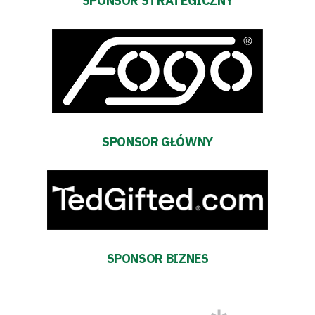
Biznes
SPONSOR STRATEGICZNY
Sklep
Sponsorzy
Trybuny
SPONSOR GŁÓWNY
Polityka
prywatności
Regulaminy
Aleja
SPONSOR BIZNES
Warciarzy