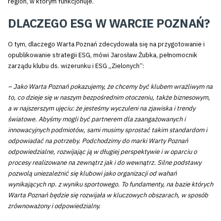
region, w którym funkcjonuje.
DLACZEGO ESG W WARCIE POZNAŃ?
O tym, dlaczego Warta Poznań zdecydowała się na przygotowanie i
opublikowanie strategii ESG, mówi Jarosław Żubka, pełnomocnik
zarządu klubu ds. wizerunku i ESG „Zielonych”:
– Jako Warta Poznań pokazujemy, że chcemy być klubem wrażliwym na
to, co dzieje się w naszym bezpośrednim otoczeniu, także biznesowym,
a w najszerszym ujęciu: że jesteśmy wyczuleni na zjawiska i trendy
światowe. Abyśmy mogli być partnerem dla zaangażowanych i
innowacyjnych podmiotów, sami musimy sprostać takim standardom i
odpowiadać na potrzeby. Podchodzimy do marki Warty Poznań
odpowiedzialne, rozwijając ją w długiej perspektywie i w oparciu o
procesy realizowane na zewnątrz jak i do wewnątrz. Silne podstawy
pozwolą uniezależnić się klubowi jako organizacji od wahań
wynikających np. z wyniku sportowego. To fundamenty, na bazie których
Warta Poznań będzie się rozwijała w kluczowych obszarach, w sposób
zrównoważony i odpowiedzialny.