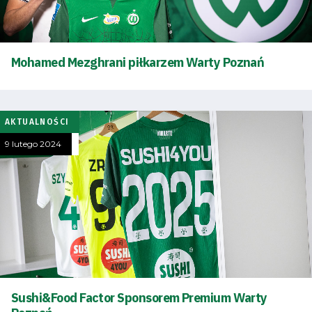
SEARCH
FOR:
Search Button
Mohamed Mezghrani piłkarzem Warty Poznań
Klub
Tabela
AKTUALNOŚCI
9 lutego 2024
i
terminarz
Bilety
Kontakt
Sushi&Food Factor Sponsorem Premium Warty
Pierwszy