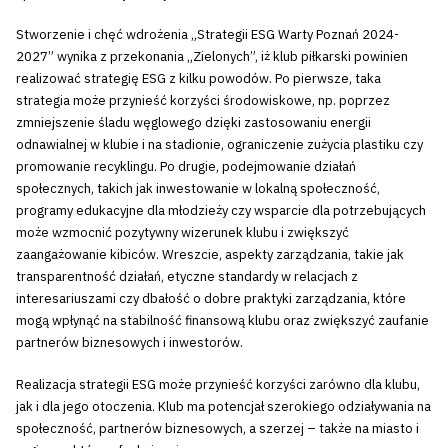
Stworzenie i chęć wdrożenia „Strategii ESG Warty Poznań 2024-
2027” wynika z przekonania „Zielonych”, iż klub piłkarski powinien
realizować strategię ESG z kilku powodów. Po pierwsze, taka
strategia może przynieść korzyści środowiskowe, np. poprzez
zmniejszenie śladu węglowego dzięki zastosowaniu energii
odnawialnej w klubie i na stadionie, ograniczenie zużycia plastiku czy
promowanie recyklingu. Po drugie, podejmowanie działań
społecznych, takich jak inwestowanie w lokalną społeczność,
programy edukacyjne dla młodzieży czy wsparcie dla potrzebujących
może wzmocnić pozytywny wizerunek klubu i zwiększyć
zaangażowanie kibiców. Wreszcie, aspekty zarządzania, takie jak
transparentność działań, etyczne standardy w relacjach z
interesariuszami czy dbałość o dobre praktyki zarządzania, które
mogą wpłynąć na stabilność finansową klubu oraz zwiększyć zaufanie
partnerów biznesowych i inwestorów.
Realizacja strategii ESG może przynieść korzyści zarówno dla klubu,
jak i dla jego otoczenia. Klub ma potencjał szerokiego odziaływania na
społeczność, partnerów biznesowych, a szerzej – także na miasto i