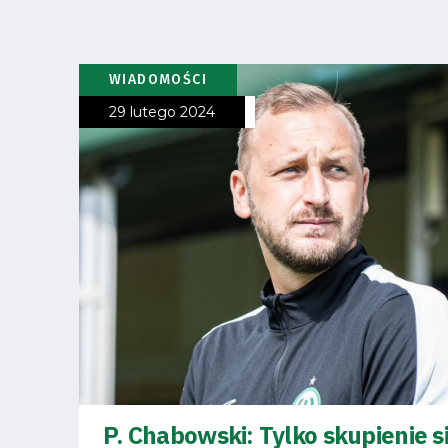
Regulaminy
Aleja
WIADOMOŚCI
29 lutego 2024
Warciarzy
#WARTOpobrać
Prowizja
pośredników
transakcyjnych
P. Chabowski: Tylko skupienie s