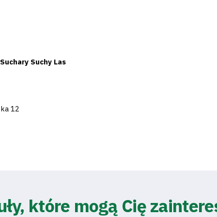
 Suchary Suchy Las
ska 12
uły, które mogą Cię zainter