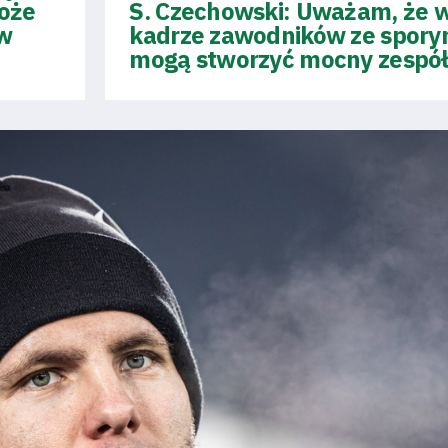
może
S. Czechowski: Uważam, że
 w
kadrze zawodników ze sporym
mogą stworzyć mocny zespó