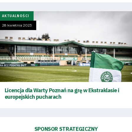
zespół
AKTUALNOŚCI
Amp
28 kwietnia 2023
Futbol
Akademia
Aktualności
Warta
Licencja dla Warty Poznań na grę w Ekstraklasie i
europejskich pucharach
TV
Fundacja
SPONSOR STRATEGICZNY
Biznes