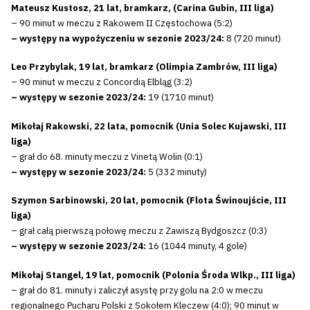
Mateusz Kustosz, 21 lat, bramkarz, (Carina Gubin, III liga)
– 90 minut w meczu z Rakowem II Częstochowa (5:2)
– występy na wypożyczeniu w sezonie 2023/24:
8 (720 minut)
Leo Przybylak, 19 lat, bramkarz (Olimpia Zambrów, III liga)
– 90 minut w meczu z Concordią Elbląg (3:2)
– występy w sezonie 2023/24:
19 (1710 minut)
Mikołaj Rakowski, 22 lata, pomocnik (Unia Solec Kujawski, III
liga)
– grał do 68. minuty meczu z Vinetą Wolin (0:1)
– występy w sezonie 2023/24:
5 (332 minuty)
Szymon Sarbinowski, 20 lat, pomocnik (Flota Świnoujście, III
liga)
– grał całą pierwszą połowę meczu z Zawiszą Bydgoszcz (0:3)
– występy w sezonie 2023/24:
16 (1044 minuty, 4 gole)
Mikołaj Stangel, 19 lat, pomocnik (Polonia Środa Wlkp., III liga)
– grał do 81. minuty i zaliczył asystę przy golu na 2:0 w meczu
regionalnego Pucharu Polski z Sokołem Kleczew (4:0); 90 minut w