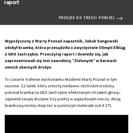
raport
PRZEJDŹ DO TREŚCI PONIŻEJ
Wypożyczony z Warty Poznań napastnik, Jakub Sangowski
zdobył bramkę, która przesądziła o zwycięstwie Olimpii Elbląg
z GKS Jastrzębie. Przeczytaj raport i dowiedz się, jak
zaprezentowali się inni zawodnicy “Zielonych” w barwach
swoich obecnych drużyn.
To czwarte trafienie wychowanka Akademii Warty Poznań w tym
sezonie. 22-latek, który zresztą niedawno obchodził urodziny
pokonał bramkarza GKS Jastrzębie efektownym strzałem głową i
zapewnił swojej drużynie trzy punkty w wyjazdowym meczu. Akcję
bramkową można obejrzeć w poniższym materiale (od 4:17):