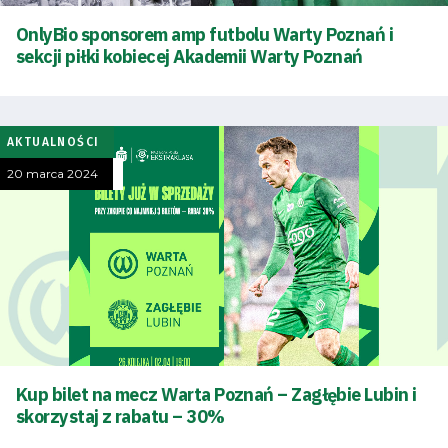
SEARCH
FOR:
OnlyBio sponsorem amp futbolu Warty Poznań i
Search Button
sekcji piłki kobiecej Akademii Warty Poznań
Klub
AKTUALNOŚCI
Tabela
20 marca 2024
i
terminarz
Bilety
Kontakt
Kup bilet na mecz Warta Poznań – Zagłębie Lubin i
skorzystaj z rabatu – 30%
Pierwszy