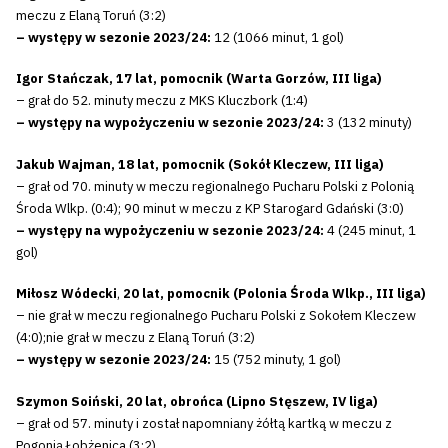
meczu z Elaną Toruń (3:2)
– występy w sezonie 2023/24:
12 (1066 minut, 1 gol)
Igor Stańczak, 17 lat, pomocnik (Warta Gorzów, III liga)
– grał do 52. minuty meczu z MKS Kluczbork (1:4)
– występy na wypożyczeniu w sezonie 2023/24:
3 (132 minuty)
Jakub Wajman, 18 lat, pomocnik (Sokół Kleczew, III liga)
– grał od 70. minuty w meczu regionalnego Pucharu Polski z Polonią
Środa Wlkp. (0:4); 90 minut w meczu z KP Starogard Gdański (3:0)
– występy na wypożyczeniu w sezonie 2023/24:
4 (245 minut, 1
gol)
Miłosz Wódecki
,
20 lat, pomocnik (Polonia Środa Wlkp., III liga)
– nie grał w meczu regionalnego Pucharu Polski z Sokołem Kleczew
(4:0);nie grał w meczu z Elaną Toruń (3:2)
– występy w sezonie 2023/24:
15 (752 minuty, 1 gol)
Szymon Soiński, 20 lat, obrońca (Lipno Stęszew, IV liga)
– grał od 57. minuty i został napomniany żółtą kartką w meczu z
Pogonią Łobżenica (3:2)