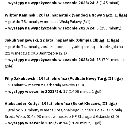
– występy na wypożyczeniu w sezonie 2023/24:
3 (145 minut)
Wiktor Kamiński, 20 lat, napastnik (Sandecja Nowy Sącz, II liga)
– grał do 78. minuty w meczu z Wisłą Puławy (3:1)
– występy na wypożyczeniu w sezonie 2023/24:
5 (253 minuty)
Jakub Sangowski, 22 lata, napastnik (Olimpia Elbląg, II liga)
– grał do 74. minuty, został napomniany żółtą kartką i strzelił gola na
2:1 w meczu z GKS Jastrzębie (2:1)
– występy na wypożyczeniu w sezonie 2023/24:
13 (791 minut, 4
gole)
Filip Jakubowski, 19 lat, obrońca (Podhale Nowy Targ, III liga)
– 90 minut w meczu z Garbarnią Kraków (3:0)
– występy w sezonie 2023/24:
17 (1408 minut, 1 gol)
Aleksander Kultys, 19 lat, obrońca (Sokół Kleczew, III liga)
– grał od 70. minuty w meczu regionalnego Pucharu Polski z Polonią
Środa Wlkp. (0:4); 90 minut w meczu z KP Starogard Gdański (3:0)
– występy w sezonie 2023/24:
14 (1190 minut, 1 gol)