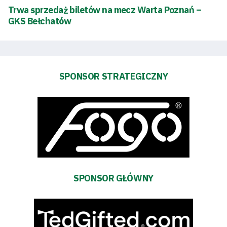
Trwa sprzedaż biletów na mecz Warta Poznań –
GKS Bełchatów
Dostępność
SEARCH
FOR:
Search Button
SPONSOR STRATEGICZNY
Klub
Tabela
i
terminarz
SPONSOR GŁÓWNY
Bilety
Kontakt