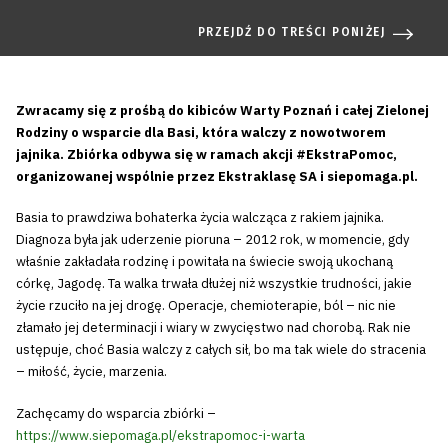
PRZEJDŹ DO TREŚCI PONIŻEJ
Zwracamy się z prośbą do kibiców Warty Poznań i całej Zielonej
Rodziny o wsparcie dla Basi, która walczy z nowotworem
jajnika. Zbiórka odbywa się w ramach akcji #EkstraPomoc,
organizowanej wspólnie przez Ekstraklasę SA i siepomaga.pl.
Basia to prawdziwa bohaterka życia walcząca z rakiem jajnika.
Diagnoza była jak uderzenie pioruna – 2012 rok, w momencie, gdy
właśnie zakładała rodzinę i powitała na świecie swoją ukochaną
córkę, Jagodę. Ta walka trwała dłużej niż wszystkie trudności, jakie
życie rzuciło na jej drogę. Operacje, chemioterapie, ból – nic nie
złamało jej determinacji i wiary w zwycięstwo nad chorobą. Rak nie
ustępuje, choć Basia walczy z całych sił, bo ma tak wiele do stracenia
– miłość, życie, marzenia.
Zachęcamy do wsparcia zbiórki –
https://www.siepomaga.pl/ekstrapomoc-i-warta