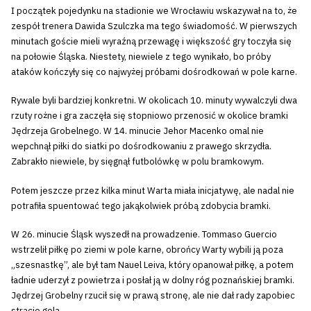
I początek pojedynku na stadionie we Wrocławiu wskazywał na to, że
zespół trenera Dawida Szulczka ma tego świadomość. W pierwszych
minutach goście mieli wyraźną przewagę i większość gry toczyła się
na połowie Śląska. Niestety, niewiele z tego wynikało, bo próby
ataków kończyły się co najwyżej próbami dośrodkowań w pole karne.
Rywale byli bardziej konkretni. W okolicach 10. minuty wywalczyli dwa
rzuty rożne i gra zaczęła się stopniowo przenosić w okolice bramki
Jędrzeja Grobelnego. W 14. minucie Jehor Macenko omal nie
wepchnął piłki do siatki po dośrodkowaniu z prawego skrzydła.
Zabrakło niewiele, by sięgnął futbolówkę w polu bramkowym.
Potem jeszcze przez kilka minut Warta miała inicjatywę, ale nadal nie
potrafiła spuentować tego jakąkolwiek próbą zdobycia bramki.
W 26. minucie Śląsk wyszedł na prowadzenie. Tommaso Guercio
wstrzelił piłkę po ziemi w pole karne, obrońcy Warty wybili ją poza
„szesnastkę”, ale był tam Nauel Leiva, który opanował piłkę, a potem
ładnie uderzył z powietrza i posłał ją w dolny róg poznańskiej bramki.
Jędrzej Grobelny rzucił się w prawą stronę, ale nie dał rady zapobiec
stracie gola.