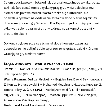
Celem podstawowym była jednak obrona korzystnego wyniku, bo za
taki należało uznać remis uzyskany przy grze w dziesięciu przez
niemal całą połowę meczu. Warta broniła się skutecznie, nie
pozwalała rywalom na oddawanie strzałów aż do pierwszej minuty
doliczonego czasu gry. Wtedy to Erik Exposito jedną nogą opanował
piłkę wstrzeloną z prawej strony, a drugą nogą kopnął po ziemi –
prosto do siatki!
Do końca było jeszcze sześć minut dodatkowego czasu, ale
gospodarze nie dali już sobie wydrzeć zwycięstwa, dzięki któremu
wracają do gry o mistrzostwo.
ŚLĄSK WROCŁAW – WARTA POZNAŃ 2:1 (1:0)
Bramki: 1:0 Nahuel Leiva (26. minuta), 1:1 Łukasz Bejger (56., sam.), 2:1
Erik Exposito (90. +1)
Warta Poznań:
Jędrzej Grobelny – Bogdan Tiru, Dawid Szymonowicz
Ż
, Konrad Matuszewski
Ż
– Mohamed Mezghrani, Mateusz Kupczak
Ż
,
Tomas Prikryl
Ż, Ż-Cz (49.)
– Maciej Żurawski (71. Filip Borowski),
Miguel Luis (56. Niilo Maenpaa) – Marton Eppel (71. Dario Vizinger),
Adam Zrelak (56. Kajetan Szmyt).
Sędziował
Paweł Raczkowski z Warszawy