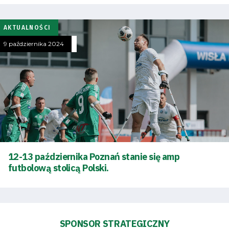
zespół
AKTUALNOŚCI
Amp
9 października 2024
Futbol
Akademia
Aktualności
Warta
12-13 października Poznań stanie się amp
futbolową stolicą Polski.
TV
Fundacja
SPONSOR STRATEGICZNY
Biznes