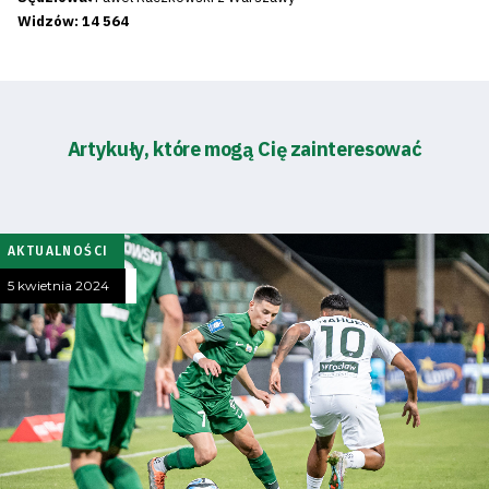
Widzów: 14 564
Artykuły, które mogą Cię zainteresować
AKTUALNOŚCI
5 kwietnia 2024
Tryb
oszczędności
energii
Dostępność