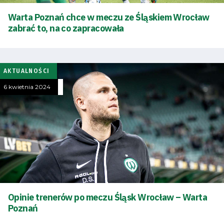
SEARCH
FOR:
Warta Poznań chce w meczu ze Śląskiem Wrocław
Search Button
zabrać to, na co zapracowała
Klub
AKTUALNOŚCI
Tabela
6 kwietnia 2024
i
terminarz
Bilety
Kontakt
Opinie trenerów po meczu Śląsk Wrocław – Warta
Poznań
Pierwszy