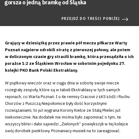
gorsza o jedną bramkę od Śląska
PRZEJDŹ DO TREŚCI PONIŻEJ
Grający w dziesiątkę przez prawie pół meczu piłkarze Warty
Poznań najpierw odrobili stratę z pierwszej połowy, ale potem
w doliczonym czasie gry stracili bramkę, która przesądziła o ich
porażce 1:2 ze Śląskiem Wrocław w sobotnim pojedynku 27.
kolejki PKO Bank Polski Ekstraklasy.
W piątkowy wieczór oraz w ciągu dnia w sobotę swoje mecze
rozegrały zespoły, które są w tabeli Ekstraklasy w tych samych
rejonach, co Warta Poznań. I o ile remisy Cracovii z ŁKS Łódź i Ruchu
Chorzów z Puszczą Niepołomice były dość korzystnymi
rozwiązaniami, to już wygrana Korony Kielce ze Stalą Mielec już
niekoniecznie. Na dodatek nie można było zapominać o tym, że
wszyscy bliżsi i dalsi sąsiedzi „Zielonych” powiększyli w tej kolejce
swój dorobek punktowy. Poznaniacy musieli na to zareagować.