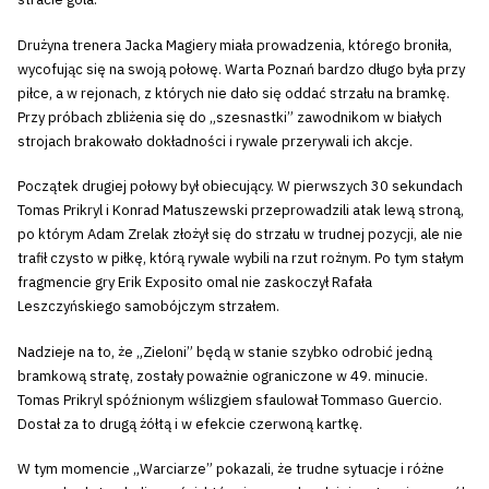
Drużyna trenera Jacka Magiery miała prowadzenia, którego broniła,
wycofując się na swoją połowę. Warta Poznań bardzo długo była przy
piłce, a w rejonach, z których nie dało się oddać strzału na bramkę.
Przy próbach zbliżenia się do „szesnastki” zawodnikom w białych
strojach brakowało dokładności i rywale przerywali ich akcje.
Początek drugiej połowy był obiecujący. W pierwszych 30 sekundach
Tomas Prikryl i Konrad Matuszewski przeprowadzili atak lewą stroną,
po którym Adam Zrelak złożył się do strzału w trudnej pozycji, ale nie
trafił czysto w piłkę, którą rywale wybili na rzut rożnym. Po tym stałym
fragmencie gry Erik Exposito omal nie zaskoczył Rafała
Leszczyńskiego samobójczym strzałem.
Nadzieje na to, że „Zieloni” będą w stanie szybko odrobić jedną
bramkową stratę, zostały poważnie ograniczone w 49. minucie.
Tomas Prikryl spóźnionym wślizgiem sfaulował Tommaso Guercio.
Dostał za to drugą żółtą i w efekcie czerwoną kartkę.
W tym momencie „Warciarze” pokazali, że trudne sytuacje i różne