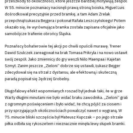
przeszkody to okoliczności, które jeszcze bardziej motywują zespół.
W 55. minucie poznaniacy nacisnęli prawą stroną boiska, Miguel Luis
dośrodkował precyzyjnie przed bramkę, a tam Adam Zrelak
przepchnął Łukasza Bejgera i pokonał Rafała Leszczyńskiego! Potem
okazało się, że wyrównująca bramka została zapisana oficjalnie jako
samobójcze trafienie obrońcy Śląska.
Poznańscy bohaterowie tej akcji po chwili opuścili murawę. Trener
Dawid Szulczek zareagował na brak Tomasa Prikryla i na nowo ustawił
swój zespół. Jako zmiennicy do gry weszli Niilo Maenpaa i Kajetan
Szmyt. Zanim jeszcze „Zieloni” dobrze się ustawili, Łukasz Bejger
zdecydował się na strzał z dystansu, ale efektowną i skuteczną
paradą popisał się Jędrzej Grobelny.
Długofalowy efekt wspomnianych roszad był jednak taki, że w grze
Warty długimi minutami nie było widać braku zawodnika. „Zieloni” grali
z ogromnym poświęceniem i było widać, że chcą pójść za ciosem i
przy sprzyjających okolicznościach powalczyć nawet o wygraną. W
75. minucie bliski szczęścia był Mateusz Kupczak – po jego strzale
piłka odbiła się rykoszetem i nieznacznie minęła lewy słupek bramki.