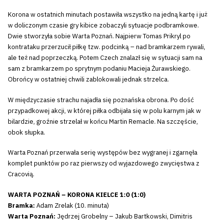
Korona w ostatnich minutach postawiła wszystko na jedną kartę i już
w doliczonym czasie gry kibice zobaczyli sytuacje podbramkowe.
Dwie stworzyła sobie Warta Poznań. Najpierw Tomas Prikryl po
kontrataku przerzucił piłkę tzw. podcinką – nad bramkarzem rywali,
ale też nad poprzeczką. Potem Czech znalazł się w sytuacji sam na
sam z bramkarzem po sprytnym podaniu Macieja Żurawskiego.
Obrońcy w ostatniej chwili zablokowali jednak strzelca.
W międzyczasie strachu najadła się poznańska obrona. Po dość
przypadkowej akcji, w której piłka odbijała się w polu karnym jak w
bilardzie, groźnie strzelał w końcu Martin Remacle. Na szczęście,
obok słupka.
Warta Poznań przerwała serię występów bez wygranej i zgarnęła
komplet punktów po raz pierwszy od wyjazdowego zwycięstwa z
Cracovią.
WARTA POZNAŃ – KORONA KIELCE 1:0 (1:0)
Bramka:
Adam Zrelak (10. minuta)
Warta Poznań:
Jędrzej Grobelny – Jakub Bartkowski, Dimitris