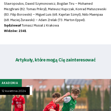
Stavropoulos, Dawid Szymonowicz, Bogdan Tiru – Mohamed
Mezghrani (82. Tomas Prikryl), Mateusz Kupczak, Konrad Matuszewski
(83. Filip Borowski) – Miguel Luis (68. Kajetan Szmyt), Niilo Maenpaa
(68. Maciej Żurawski) – Adam Zrelak (73. Marton Eppel).
Sędziował
Tomasz Musiał z Krakowa
Widzów: 2341
Artykuły, które mogą Cię zainteresować
AKADEMIA
Tryb
oszczędności
12 kwietnia 2024
energii
Dostępność