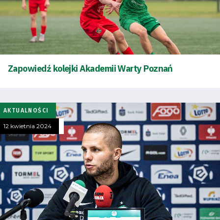
SEARCH
FOR:
Search Button
Zapowiedź kolejki Akademii Warty Poznań
Klub
Tabela
AKTUALNOŚCI
i
12 kwietnia 2024
terminarz
Bilety
Kontakt