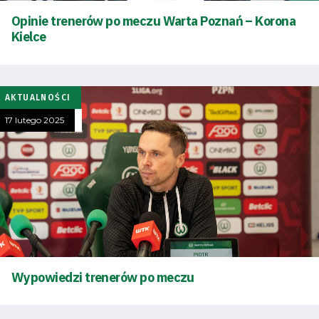
Pierwszy
Opinie trenerów po meczu Warta Poznań – Korona
Kielce
zespół
Amp
AKTUALNOŚCI
Futbol
17 lutego 2025
Akademia
Aktualności
Warta
TV
Wypowiedzi trenerów po meczu
Fundacja