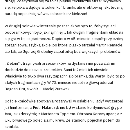
drogę. Zdecydował się za to na piękny, techniczny strzał. Wydawało
się, że piłka wyląduje w „okienku” bramki, ale efektowną i skuteczną
paradą popisał się wówczas bramkarz kielczan!
W drugiej połowie w interesie poznaniaków było to, żeby sytuacji
podbramkowych było jak najmniej. I tak długimi fragmentami układała
się gra w tej części meczu. Dopiero w 65. minucie zespół przyjezdny
zorganizował szybką akcję, po której płasko strzelał Martin Remacle,
ale tak, że Jędrzej Grobelny złapał piłkę bez większych problemów.
„Zieloni” utrzymywali przeciwników na dystans i nie pozwalali im
dochodzić do okazji strzeleckich. Sami też mieli ich niewiele.
Właściwie to tylko dwa razy zapachniało bramką dla Warty i było to po
stałych fragmentach gry. W 73. minucie niecelnie głową uderzał
Bogdan Tiru, a w 89. – Maciej Żurawski.
Goście końcówkę spotkania rozgrywali w osłabieniu, gdyż wyczerpali
już limit zmian, a Piotr Malarczyk nie był w stanie kontynuować gry po
tym, jak zderzył się z Martonem Eppelem. Obrońca Korony upadł, a z
łuku brwiowego poleciała mu krew. Ze stadionu pojechał potem do
szpitala.