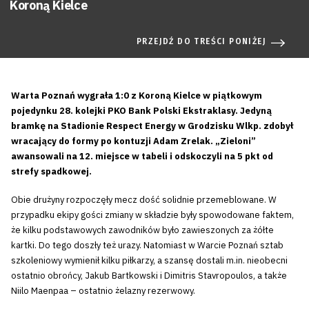
Koroną Kielce
PRZEJDŹ DO TREŚCI PONIŻEJ
Warta Poznań wygrała 1:0 z Koroną Kielce w piątkowym
pojedynku 28. kolejki PKO Bank Polski Ekstraklasy. Jedyną
bramkę na Stadionie Respect Energy w Grodzisku Wlkp. zdobył
wracający do formy po kontuzji Adam Zrelak. „Zieloni”
awansowali na 12. miejsce w tabeli i odskoczyli na 5 pkt od
strefy spadkowej.
Obie drużyny rozpoczęły mecz dość solidnie przemeblowane. W
przypadku ekipy gości zmiany w składzie były spowodowane faktem,
że kilku podstawowych zawodników było zawieszonych za żółte
kartki. Do tego doszły też urazy. Natomiast w Warcie Poznań sztab
szkoleniowy wymienił kilku piłkarzy, a szansę dostali m.in. nieobecni
ostatnio obrońcy, Jakub Bartkowski i Dimitris Stavropoulos, a także
Niilo Maenpaa – ostatnio żelazny rezerwowy.