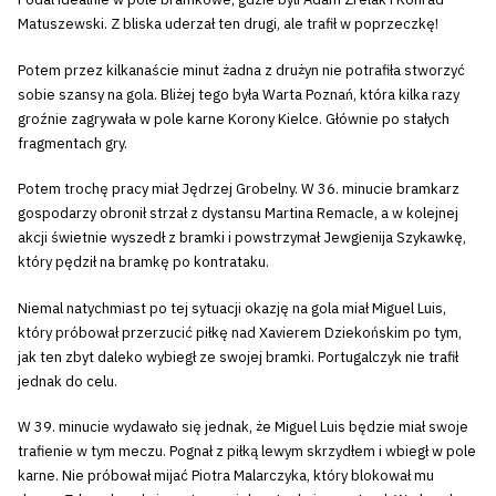
Matuszewski. Z bliska uderzał ten drugi, ale trafił w poprzeczkę!
Potem przez kilkanaście minut żadna z drużyn nie potrafiła stworzyć
sobie szansy na gola. Bliżej tego była Warta Poznań, która kilka razy
groźnie zagrywała w pole karne Korony Kielce. Głównie po stałych
fragmentach gry.
Potem trochę pracy miał Jędrzej Grobelny. W 36. minucie bramkarz
gospodarzy obronił strzał z dystansu Martina Remacle, a w kolejnej
akcji świetnie wyszedł z bramki i powstrzymał Jewgienija Szykawkę,
który pędził na bramkę po kontrataku.
Niemal natychmiast po tej sytuacji okazję na gola miał Miguel Luis,
który próbował przerzucić piłkę nad Xavierem Dziekońskim po tym,
jak ten zbyt daleko wybiegł ze swojej bramki. Portugalczyk nie trafił
jednak do celu.
W 39. minucie wydawało się jednak, że Miguel Luis będzie miał swoje
trafienie w tym meczu. Pognał z piłką lewym skrzydłem i wbiegł w pole
karne. Nie próbował mijać Piotra Malarczyka, który blokował mu