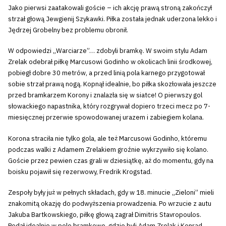
Jako pierwsi zaatakowali goście – ich akcję prawą stroną zakończył
strzał głową Jewgienij Szykawki. Piłka została jednak uderzona lekko i
Jędrzej Grobelny bez problemu obronił.
W odpowiedzi „Warciarze”… zdobyli bramkę. W swoim stylu Adam
Zrelak odebrał piłkę Marcusowi Godinho w okolicach linii środkowej,
pobiegł dobre 30 metrów, a przed linią pola karnego przygotował
sobie strzał prawą nogą. Kopnął idealnie, bo piłka skozłowała jeszcze
przed bramkarzem Korony i znalazła się w siatce! O pierwszy gol
słowackiego napastnika, który rozgrywał dopiero trzeci mecz po 7-
miesięcznej przerwie spowodowanej urazem i zabiegiem kolana.
Korona straciła nie tylko gola, ale też Marcusowi Godinho, któremu
podczas walki z Adamem Zrelakiem groźnie wykrzywiło się kolano.
Goście przez pewien czas grali w dziesiątkę, aż do momentu, gdy na
boisku pojawił się rezerwowy, Fredrik Krogstad.
Zespoły były już w pełnych składach, gdy w 18. minucie „Zieloni” mieli
znakomitą okazję do podwyższenia prowadzenia. Po wrzucie z autu
Jakuba Bartkowskiego, piłkę głową zagrał Dimitris Stavropoulos.
Podał idealnie w pole bramkowe, gdzie byli Adam Zrelak i Konrad