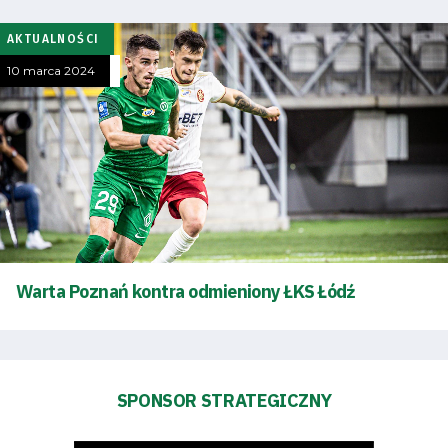
AKTUALNOŚCI
10 marca 2024
Warta Poznań kontra odmieniony ŁKS Łódź
Tryb
oszczędności
energii
Dostępność
SPONSOR STRATEGICZNY
SEARCH