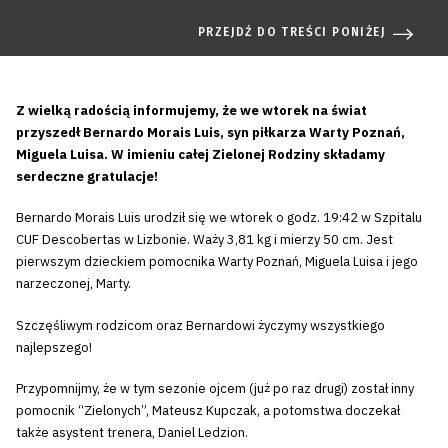
PRZEJDŹ DO TREŚCI PONIŻEJ
Z wielką radością informujemy, że we wtorek
na świat
przyszedł Bernardo Morais Luis, syn piłkarza Warty Poznań,
Miguela Luisa. W imieniu całej Zielonej Rodziny składamy
serdeczne gratulacje!
Bernardo Morais Luis urodził się we wtorek o godz. 19:42 w Szpitalu
CUF Descobertas w Lizbonie. Waży 3,81 kg i mierzy 50 cm. Jest
pierwszym dzieckiem pomocnika Warty Poznań, Miguela Luisa i jego
narzeczonej, Marty.
Szczęśliwym rodzicom oraz Bernardowi życzymy wszystkiego
najlepszego!
Przypomnijmy, że w tym sezonie ojcem (już po raz drugi) został inny
pomocnik “Zielonych”, Mateusz Kupczak, a potomstwa doczekał
także asystent trenera, Daniel Ledzion.