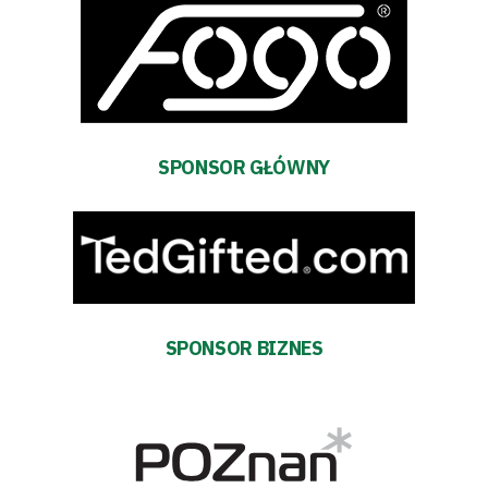
FOR:
Search Button
Klub
Tabela
SPONSOR GŁÓWNY
i
terminarz
Bilety
SPONSOR BIZNES
Kontakt
Pierwszy