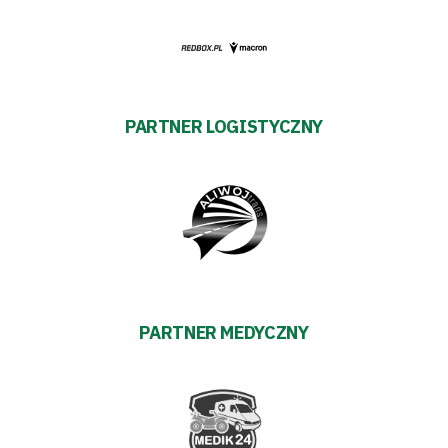
Sklep
Sponsorzy
Trybuny
PARTNER LOGISTYCZNY
Polityka
prywatności
Regulaminy
Aleja
PARTNER MEDYCZNY
Warciarzy
#WARTOpobrać