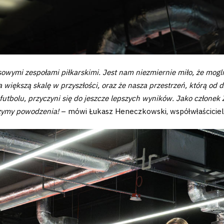
wymi zespołami piłkarskimi. Jest nam niezmiernie miło, że mogl
 większą skalę w przyszłości, oraz że nasza przestrzeń, którą o
utbolu, przyczyni się do jeszcze lepszych wyników. Jako członek
czymy powodzenia!
– mówi Łukasz Heneczkowski, współwłaściciel 