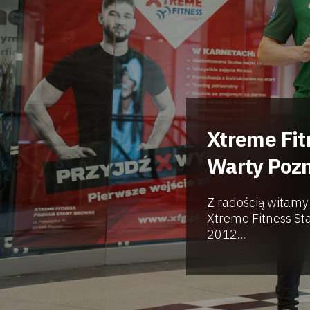
Xtreme Fit
Warty Poz
Z radością witamy
Xtreme Fitness St
2012...