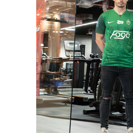
Fundacja
Biznes
Sklep
Sponsorzy
Trybuny
Polityka
prywatności