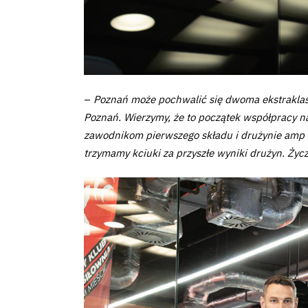
Pierwszy
zespół
Amp
Futbol
–
Poznań może pochwalić się dwoma ekstraklaso
Poznań. Wierzymy, że to początek współpracy na
Akademia
zawodnikom pierwszego składu i drużynie amp f
trzymamy kciuki za przyszłe wyniki drużyn. Ży
Aktualności
Warta
TV