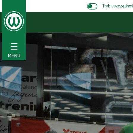
Tryb oszczędnośc
☰
MENU