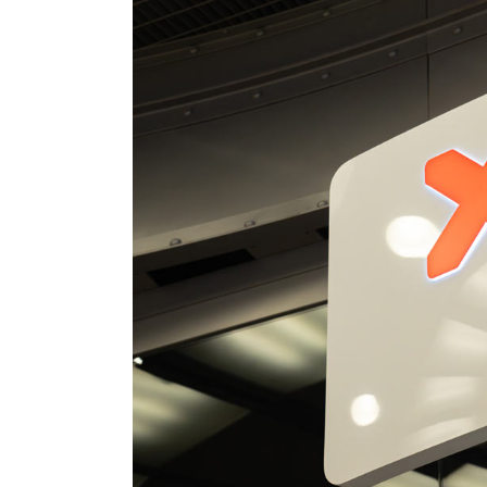
Klub
Tabela
i
terminarz
Bilety
Kontakt