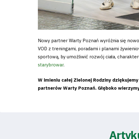
Regulaminy
Aleja
Warciarzy
Nowy partner Warty Poznań wyróżnia się nowo
VOD z treningami, poradami i planami żywieni
#WARTOpobrać
sportową, by umożliwić rozwój ciała, charakter
starybrowar
.
Prowizja
W imieniu całej Zielonej Rodziny dziękujem
pośredników
partnerów Warty Poznań. Głęboko wierzym
transakcyjnych
Artyk