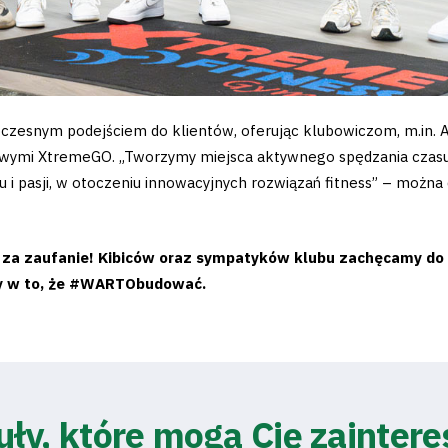
czesnym podejściem do klientów, oferując klubowiczom, m.in.
owymi XtremeGO. „Tworzymy miejsca aktywnego spędzania czasu,
u i pasji, w otoczeniu innowacyjnych rozwiązań fitness” – można
y za zaufanie! Kibiców oraz sympatyków klubu zachęcamy do 
y w to, że #WARTObudować.
uły, które mogą Cię zainter