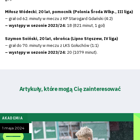
Miłosz Wódecki
,
20 lat, pomocnik (Polonia Środa Wlkp., III liga)
– grał od 62. minuty w meczu z KP Starogard Gdański (4:2)
– występy w sezonie 2023/24:
18 (821 minut, 1 gol)
Szymon Soiński, 20 lat, obrońca (Lipno Stęszew, IV liga)
– grał do 70. minuty w meczu z LKS Gołuchów (1:1)
– występy w sezonie 2023/24:
20 (1079 minut).
Artykuły, które mogą Cię zainteresować
AKADEMIA
1 maja 2024