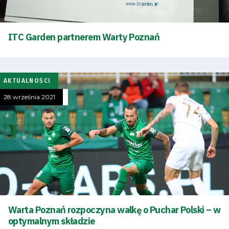
Dostępność
SEARCH
ITC Garden partnerem Warty Poznań
FOR:
Search Button
AKTUALNOŚCI
Klub
28 września 2021
Tabela
i
terminarz
Bilety
Warta Poznań rozpoczyna walkę o Puchar Polski – w
Kontakt
optymalnym składzie