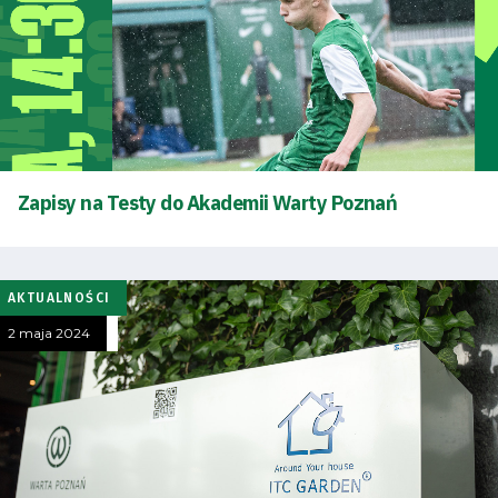
Zapisy na Testy do Akademii Warty Poznań
AKTUALNOŚCI
2 maja 2024
Tryb
oszczędności
energii