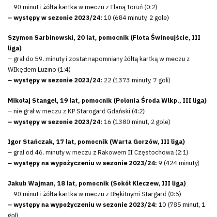
– 90 minut i żółta kartka w meczu z Elaną Toruń (0:2)
– występy w sezonie 2023/24:
10 (684 minuty, 2 gole)
Szymon Sarbinowski, 20 lat, pomocnik (Flota Świnoujście, III
liga)
– grał do 59. minuty i został napomniany żółtą kartką w meczu z
WIkędem Luzino (1:4)
– występy w sezonie 2023/24:
22 (1373 minuty, 7 goli)
Mikołaj Stangel, 19 lat, pomocnik (Polonia Środa Wlkp., III liga)
– nie grał w meczu z KP Starogard Gdański (4:2)
– występy w sezonie 2023/24:
16 (1380 minut, 2 gole)
Igor Stańczak, 17 lat, pomocnik (Warta Gorzów, III liga)
– grał od 46. minuty w meczu z Rakowem II Częstochowa (2:1)
– występy na wypożyczeniu w sezonie 2023/24:
9 (424 minuty)
Jakub Wajman, 18 lat, pomocnik (Sokół Kleczew, III liga)
– 90 minut i żółta kartka w meczu z Błękitnymi Stargard (0:5)
– występy na wypożyczeniu w sezonie 2023/24:
10 (785 minut, 1
gol)