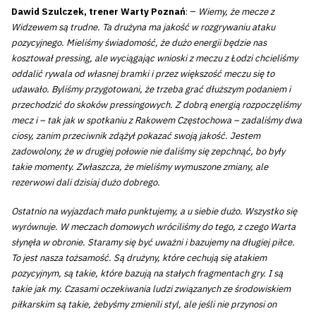
Dawid Szulczek, trener Warty Poznań
: –
Wiemy, że mecze z
Widzewem są trudne. Ta drużyna ma jakość w rozgrywaniu ataku
pozycyjnego. Mieliśmy świadomość, że dużo energii będzie nas
kosztował pressing, ale wyciągając wnioski z meczu z Łodzi chcieliśmy
oddalić rywala od własnej bramki i przez większość meczu się to
udawało. Byliśmy przygotowani, że trzeba grać dłuższym podaniem i
przechodzić do skoków pressingowych. Z dobrą energią rozpoczęliśmy
mecz i – tak jak w spotkaniu z Rakowem Częstochowa – zadaliśmy dwa
ciosy, zanim przeciwnik zdążył pokazać swoją jakość. Jestem
zadowolony, że w drugiej połowie nie daliśmy się zepchnąć, bo były
takie momenty. Zwłaszcza, że mieliśmy wymuszone zmiany, ale
rezerwowi dali dzisiaj dużo dobrego.
Ostatnio na wyjazdach mało punktujemy, a u siebie dużo. Wszystko się
wyrównuje. W meczach domowych wróciliśmy do tego, z czego Warta
słynęła w obronie. Staramy się być uważni i bazujemy na długiej piłce.
To jest nasza tożsamość. Są drużyny, które cechują się atakiem
pozycyjnym, są takie, które bazują na stałych fragmentach gry. I są
takie jak my. Czasami oczekiwania ludzi związanych ze środowiskiem
piłkarskim są takie, żebyśmy zmienili styl, ale jeśli nie przynosi on