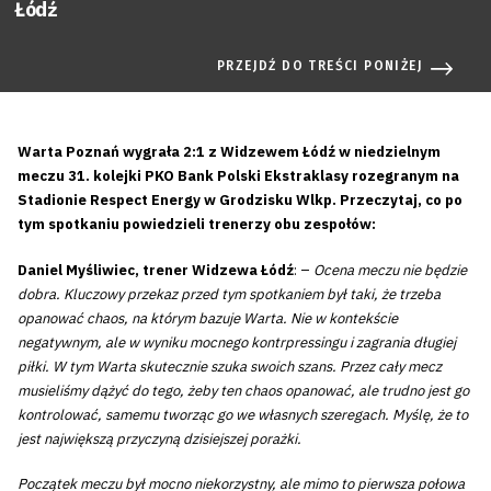
Łódź
PRZEJDŹ DO TREŚCI PONIŻEJ
Warta Poznań wygrała 2:1 z Widzewem Łódź w niedzielnym
meczu 31. kolejki PKO Bank Polski Ekstraklasy rozegranym na
Stadionie Respect Energy w Grodzisku Wlkp. Przeczytaj, co po
tym spotkaniu powiedzieli trenerzy obu zespołów:
Daniel Myśliwiec, trener Widzewa Łódź
: –
Ocena meczu nie będzie
dobra. Kluczowy przekaz przed tym spotkaniem był taki, że trzeba
opanować chaos, na którym bazuje Warta. Nie w kontekście
negatywnym, ale w wyniku mocnego kontrpressingu i zagrania długiej
piłki. W tym Warta skutecznie szuka swoich szans. Przez cały mecz
musieliśmy dążyć do tego, żeby ten chaos opanować, ale trudno jest go
kontrolować, samemu tworząc go we własnych szeregach. Myślę, że to
jest największą przyczyną dzisiejszej porażki.
Początek meczu był mocno niekorzystny, ale mimo to pierwsza połowa