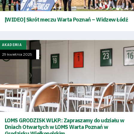
Dostępność
[WIDEO] Skrót meczu Warta Poznań – Widzew Łódź
SEARCH
FOR:
Search Button
AKADEMIA
Klub
29 kwietnia 2025
Tabela
i
terminarz
Bilety
LOMS GRODZISK WLKP.: Zapraszamy do udziału w
Kontakt
Dniach Otwartych w LOMS Warta Poznań w
Grodzisku Wielkopolskim