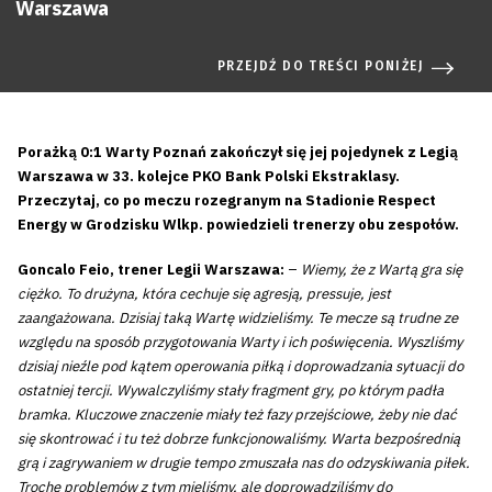
Warszawa
PRZEJDŹ DO TREŚCI PONIŻEJ
Porażką 0:1 Warty Poznań zakończył się jej pojedynek z Legią
Warszawa w 33. kolejce PKO Bank Polski Ekstraklasy.
Przeczytaj, co po meczu rozegranym na Stadionie Respect
Energy w Grodzisku Wlkp. powiedzieli trenerzy obu zespołów.
Goncalo Feio, trener Legii Warszawa:
–
Wiemy, że z Wartą gra się
ciężko. To drużyna, która cechuje się agresją, pressuje, jest
zaangażowana. Dzisiaj taką Wartę widzieliśmy. Te mecze są trudne ze
względu na sposób przygotowania Warty i ich poświęcenia. Wyszliśmy
dzisiaj nieźle pod kątem operowania piłką i doprowadzania sytuacji do
ostatniej tercji. Wywalczyliśmy stały fragment gry, po którym padła
bramka. Kluczowe znaczenie miały też fazy przejściowe, żeby nie dać
się skontrować i tu też dobrze funkcjonowaliśmy. Warta bezpośrednią
grą i zagrywaniem w drugie tempo zmuszała nas do odzyskiwania piłek.
Trochę problemów z tym mieliśmy, ale doprowadziliśmy do