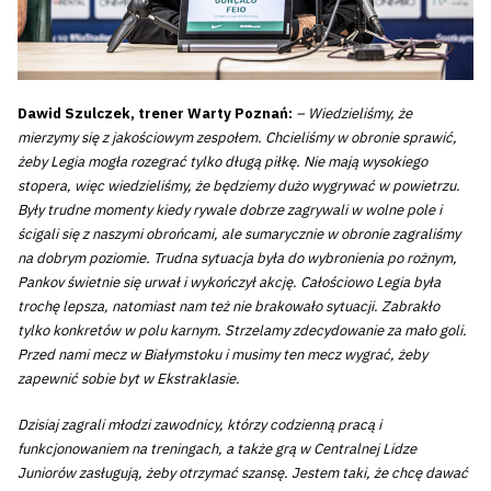
Dawid Szulczek, trener Warty Poznań:
– Wiedzieliśmy, że
mierzymy się z jakościowym zespołem. Chcieliśmy w obronie sprawić,
żeby Legia mogła rozegrać tylko długą piłkę. Nie mają wysokiego
stopera, więc wiedzieliśmy, że będziemy dużo wygrywać w powietrzu.
Były trudne momenty kiedy rywale dobrze zagrywali w wolne pole i
ścigali się z naszymi obrońcami, ale sumarycznie w obronie zagraliśmy
na dobrym poziomie. Trudna sytuacja była do wybronienia po rożnym,
Pankov świetnie się urwał i wykończył akcję. Całościowo Legia była
trochę lepsza, natomiast nam też nie brakowało sytuacji. Zabrakło
tylko konkretów w polu karnym. Strzelamy zdecydowanie za mało goli.
Przed nami mecz w Białymstoku i musimy ten mecz wygrać, żeby
zapewnić sobie byt w Ekstraklasie.
Dzisiaj zagrali młodzi zawodnicy, którzy codzienną pracą i
funkcjonowaniem na treningach, a także grą w Centralnej Lidze
Juniorów zasługują, żeby otrzymać szansę. Jestem taki, że chcę dawać