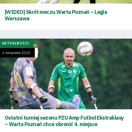
Dostępność
[WIDEO] Skrót meczu Warta Poznań – Legia
SEARCH
Warszawa
FOR:
Search Button
AKTUALNOŚCI
Klub
4 listopada 2022
Tabela
i
terminarz
Bilety
Ostatni turniej sezonu PZU Amp Futbol Ekstraklasy
Kontakt
– Warta Poznań chce obronić 4. miejsce