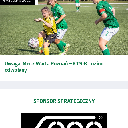
terminarz
16 września 2022
Bilety
Kontakt
Pierwszy
zespół
Uwaga! Mecz Warta Poznań – KTS-K Luzino
odwołany
Amp
Futbol
SPONSOR STRATEGICZNY
Akademia
Aktualności