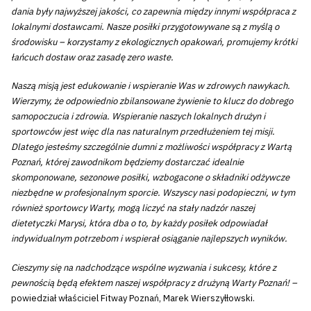
dania były najwyższej jakości, co zapewnia między innymi współpraca z
lokalnymi dostawcami. Nasze posiłki przygotowywane są z myślą o
środowisku – korzystamy z ekologicznych opakowań, promujemy krótki
łańcuch dostaw oraz zasadę zero waste.
Naszą misją jest edukowanie i wspieranie Was w zdrowych nawykach.
Wierzymy, że odpowiednio zbilansowane żywienie to klucz do dobrego
samopoczucia i zdrowia. Wspieranie naszych lokalnych drużyn i
sportowców jest więc dla nas naturalnym przedłużeniem tej misji.
Dlatego jesteśmy szczególnie dumni z możliwości współpracy z Wartą
Poznań, której zawodnikom będziemy dostarczać idealnie
skomponowane, sezonowe posiłki, wzbogacone o składniki odżywcze
niezbędne w profesjonalnym sporcie. Wszyscy nasi podopieczni, w tym
również sportowcy Warty, mogą liczyć na stały nadzór naszej
dietetyczki Marysi, która dba o to, by każdy posiłek odpowiadał
indywidualnym potrzebom i wspierał osiąganie najlepszych wyników.
Cieszymy się na nadchodzące wspólne wyzwania i sukcesy, które z
pewnością będą efektem naszej współpracy z drużyną Warty Poznań! –
powiedział właściciel Fitway Poznań, Marek Wierszyłłowski.