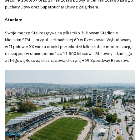
sezonie 2006/07 oraz 2 mistrzostwa Litwy, wicemistrzostwo Litwy, 3
puchary Litwy oraz Superpuchar Litwy z Žalgirisem.
Stadion:
Swoje mecze Stal rozgrywa na piłkarsko-żużlowym Stadionie
Miejskim STAL – przy ul. Hetmańskiej 69 w Rzeszowie. Wybudowany
w II połowie XX wieku obiekt przechodził kilkakrotnie modernizację i
dzisiaj jest w stanie pomieścić 11 500 kibiców. “Stalowcy” dzielą go
z II-ligową Resovią oraz żużlową drużyną H69 Speedway Rzeszów.