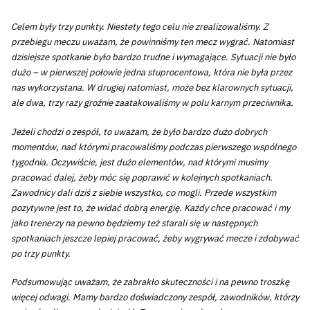
Celem były trzy punkty. Niestety tego celu nie zrealizowaliśmy. Z
przebiegu meczu uważam, że powinniśmy ten mecz wygrać. Natomiast
dzisiejsze spotkanie było bardzo trudne i wymagające. Sytuacji nie było
dużo – w pierwszej połowie jedna stuprocentowa, która nie była przez
nas wykorzystana. W drugiej natomiast, może bez klarownych sytuacji,
ale dwa, trzy razy groźnie zaatakowaliśmy w polu karnym przeciwnika.
Jeżeli chodzi o zespół, to uważam, że było bardzo dużo dobrych
momentów, nad którymi pracowaliśmy podczas pierwszego wspólnego
tygodnia. Oczywiście, jest dużo elementów, nad którymi musimy
pracować dalej, żeby móc się poprawić w kolejnych spotkaniach.
Zawodnicy dali dziś z siebie wszystko, co mogli. Przede wszystkim
pozytywne jest to, że widać dobrą energię. Każdy chce pracować i my
jako trenerzy na pewno będziemy też starali się w następnych
spotkaniach jeszcze lepiej pracować, żeby wygrywać mecze i zdobywać
po trzy punkty.
Podsumowując uważam, że zabrakło skuteczności i na pewno troszkę
więcej odwagi. Mamy bardzo doświadczony zespół, zawodników, którzy