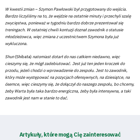
W kwestii zmian – Szymon Pawłowski był przygotowany do wejścia.
Bardzo liczyliśmy na to, że wejdzie na ostatnie minuty i przechyli szalę
zwycięstwa, ponieważ w tygodniu bardzo dobrze prezentował się
treningach. W ostatniej chwili kontuzji doznał zawodnik o statusie
młodzieżowca, więc zmiana z uczestnictwem Szymona była już
wykluczona.
Shun
(Shibata)
natomiast dotarł do nas całkiem niedawno, więc
cieszymy się, że mógł zadebiutować. Jest już ten jeden kroczek do
Tryb
przodu, jeżeli chodzi o wprowadzenie do zespołu.
Jest to zawodnik,
oszczędności
który może występować na pozycjach ofensywnych, na dziesiątce, na
energii
ósemce, więc cieszymy się, że dołączył do naszego zespołu, bo chcemy,
żeby Warta była taka bardzo energiczna, żeby była intensywna, a taki
Dostępność
zawodnik jest nam w stanie to dać.
SEARCH
FOR:
Search Button
Artykuły, które mogą Cię zainteresować