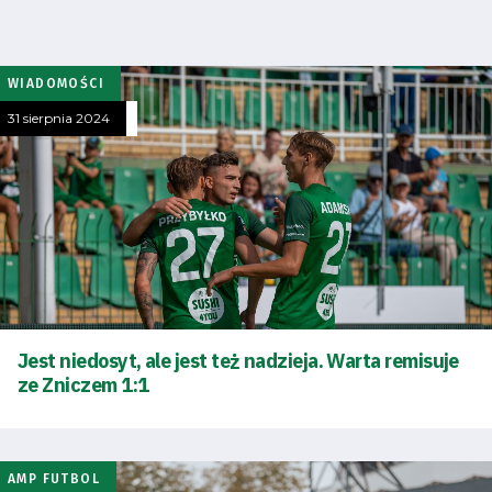
Klub
Tabela
WIADOMOŚCI
31 sierpnia 2024
i
terminarz
Bilety
Kontakt
Jest niedosyt, ale jest też nadzieja. Warta remisuje
Pierwszy
ze Zniczem 1:1
zespół
Amp
AMP FUTBOL