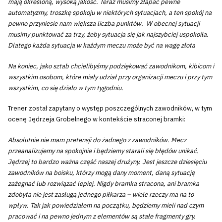
mają określoną, wysoką jakość. Teraz musimy złapać pewne
automatyzmy, troszkę spokoju w niektórych sytuacjach, a ten spokój na
pewno przyniesie nam większa liczba punktów. W obecnej sytuacji
musimy punktować za trzy, żeby sytuacja się jak najszybciej uspokoiła.
Dlatego każda sytuacja w każdym meczu może być na wagę złota
Na koniec, jako sztab chcielibyśmy podziękować zawodnikom, kibicom i
wszystkim osobom, które miały udział przy organizacji meczu i przy tym
wszystkim, co się działo w tym tygodniu.
Trener został zapytany o występ poszczególnych zawodników, w tym
ocenę Jędrzeja Grobelnego w kontekście straconej bramki:
Absolutnie nie mam pretensji do żadnego z zawodników.
Mecz
przeanalizujemy na spokojnie i będziemy starali się błędów unikać.
Jędrzej to bardzo ważna część naszej drużyny. Jest jeszcze dziesięciu
zawodników na boisku, którzy mogą dany moment, daną sytuację
zażegnać lub rozwiązać lepiej.
Nigdy bramka stracona, ani bramka
zdobyta nie jest zasługą jednego piłkarza – wiele rzeczy ma na to
wpływ. Tak jak powiedziałem na początku, będziemy mieli nad czym
pracować i na pewno jednym z elementów są stałe fragmenty gry.