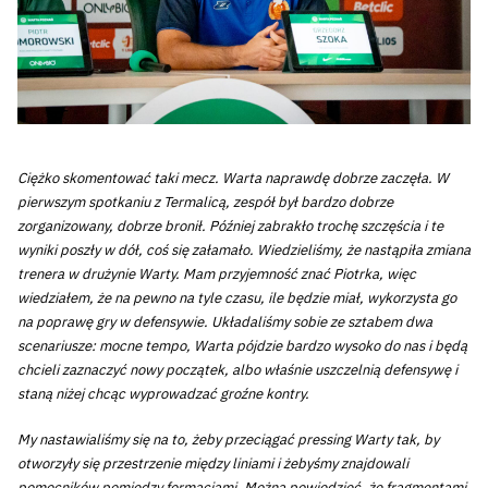
Ciężko skomentować taki mecz. Warta naprawdę dobrze zaczęła. W
pierwszym spotkaniu z Termalicą, zespół był bardzo dobrze
zorganizowany, dobrze bronił. Później zabrakło trochę szczęścia i te
wyniki poszły w dół, coś się załamało. Wiedzieliśmy, że nastąpiła zmiana
trenera w drużynie Warty. Mam przyjemność znać Piotrka, więc
wiedziałem, że na pewno na tyle czasu, ile będzie miał, wykorzysta go
na poprawę gry w defensywie. Układaliśmy sobie ze sztabem dwa
scenariusze: mocne tempo, Warta pójdzie bardzo wysoko do nas i będą
chcieli zaznaczyć nowy początek, albo właśnie uszczelnią defensywę i
staną niżej chcąc wyprowadzać groźne kontry.
My nastawialiśmy się na to, żeby przeciągać pressing Warty tak, by
otworzyły się przestrzenie między liniami i żebyśmy znajdowali
pomocników pomiędzy formacjami. Można powiedzieć, że fragmentami