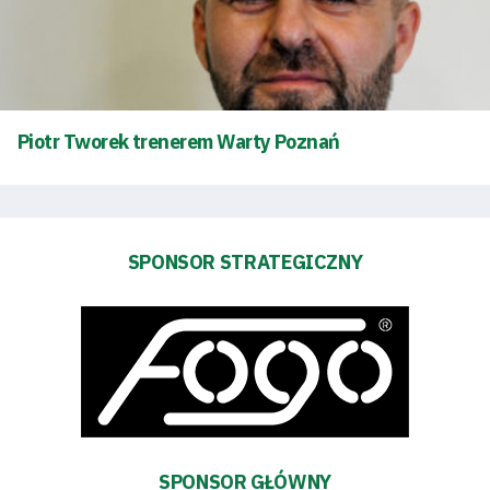
Trybuny
Polityka
Piotr Tworek trenerem Warty Poznań
prywatności
Regulaminy
SPONSOR STRATEGICZNY
Aleja
Warciarzy
#WARTOpobrać
Prowizja
pośredników
SPONSOR GŁÓWNY