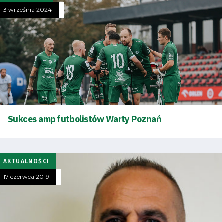
3 września 2024
Futbol
Akademia
Aktualności
Warta
Sukces amp futbolistów Warty Poznań
TV
Fundacja
AKTUALNOŚCI
Biznes
17 czerwca 2019
Sklep
Sponsorzy