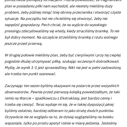
plan w posiadaniu piłki nam wychodził, ale niestety mieliśmy duży
problem, żeby później minąć linię obrony przeciwnika i stworzyć czyste
sytuacje. Na początku też nie chcieliśmy się otworzyć, żeby nie
napędzić gospodarzy. Pech chciał, że na wyjście do wysokiego
pressingu zdecydowaliśmy się wtedy, kiedy straciliśmy bramkę. To nie
był dobry moment. Na szczęście strzeliliśmy bramkę z rzutu wolnego
jeszcze przed przerwą.
W drugiej połowie mieliśmy plan, żeby być cierpliwymi i przy tej ciepłej
pogodzie dłużej utrzymywać piłkę, szukając wczesnych dośrodkowań.
Myślę, że wynik 1-1 jest sprawiedliwy. Nikt nie jest w pełni zadowolony,
ale trzeba ten punkt szanować.
Zaczynając ten sezon byliśmy skazywani na pożarcie przez wszystkich
obserwatorów. Pewnie przed pierwszą kolejką powiedziałbym, że taki
remis na Warcie – spadkowiczu z Ekstraklasy, jest bardzo cenny i
trzeba się cieszyć. Teraz wydaje mi się, że w takiej dyspozycji jakiej
byliśmy ostatnio, bardziej odbieram to jako stratę dwóch punktów.
Oczywiście nie ze względu na to, że dzisiaj wyglądaliśmy na boisku
wspaniale, tylko po prostu apetyt rośnie w miarę jedzenia. Jesteśmy