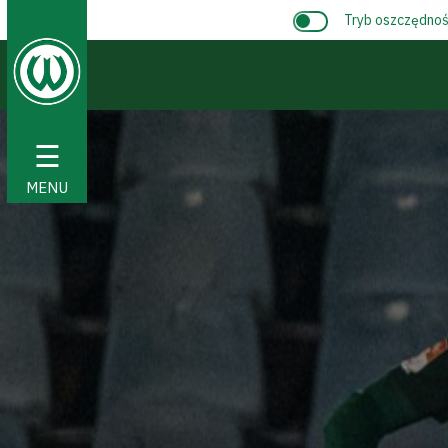
Tryb oszczędnośc
☰
MENU