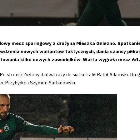
wy mecz sparingowy z drużyną Mieszka Gniezno. Spotkanie b
rawdzenia nowych wariantów taktycznych, dania szansy piłkar
stowania kilku nowych zawodników. Warta wygrała mecz 6:1
o stronie Zielonych dwa razy do siatki trafił Rafał Adamski. Dr
er Przybyłko i Szymon Sarbinowski.