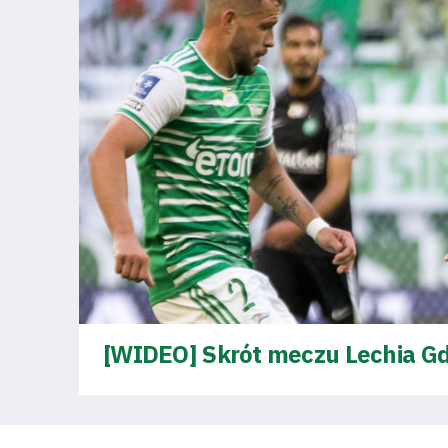
Regulaminy
Aleja
Warciarzy
#WARTOpobrać
Prowizja
pośredników
transakcyjnych
[WIDEO] Skrót meczu Lechia G