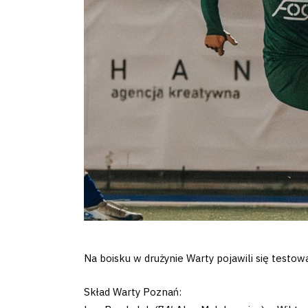
Klub
Tabela
i
terminarz
Bilety
Kontakt
Na boisku w drużynie Warty pojawili się testow
Skład Warty Poznań: