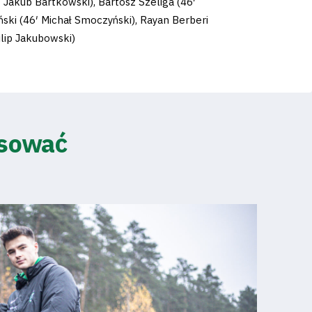
 Jakub Bartkowski), Bartosz Szeliga (46′
ński (46′ Michał Smoczyński), Rayan Berberi
ilip Jakubowski)
esować