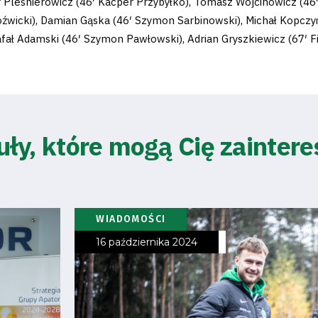
 Pleśnierowicz (46′ Kacper Przybyłko), Tomasz Wojcinowicz (46′
Jóźwicki), Damian Gąska (46′ Szymon Sarbinowski), Michał Kopczy
fał Adamski (46′ Szymon Pawłowski), Adrian Gryszkiewicz (67′ F
uły, które mogą Cię zainter
WIADOMOŚCI
16 października 2024