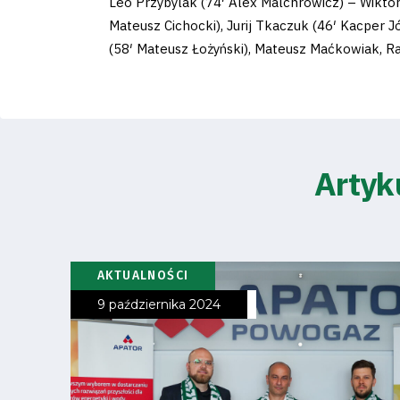
Pierwszy
Leo Przybylak (74′ Alex Malchrowicz) – Wiktor
Mateusz Cichocki), Jurij Tkaczuk (46′ Kacper 
zespół
(58′ Mateusz Łożyński), Mateusz Maćkowiak, Ra
Amp
Futbol
Akademia
Artyk
AKTUALNOŚCI
Aktualności
9 października 2024
Warta
TV