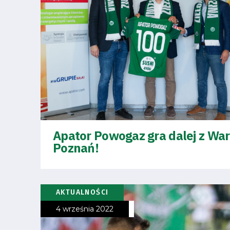
Fundacja
Biznes
Sklep
Sponsorzy
Trybuny
Apator Powogaz gra dalej z War
Poznań!
Polityka
AKTUALNOŚCI
4 września 2022
prywatności