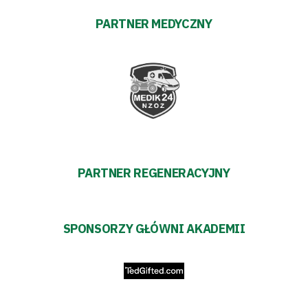
PARTNER MEDYCZNY
Polityka
prywatności
Regulaminy
Aleja
Warciarzy
PARTNER REGENERACYJNY
#WARTOpobrać
Prowizja
SPONSORZY GŁÓWNI AKADEMII
pośredników
transakcyjnych