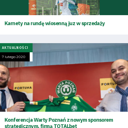
Karnety na rundę wiosenną juz w sprzedaży
AKTUALNOŚCI
7 lutego 2020
Konferencja Warty Poznań z nowym sponsorem
strategicznym, firmą TOTALbet