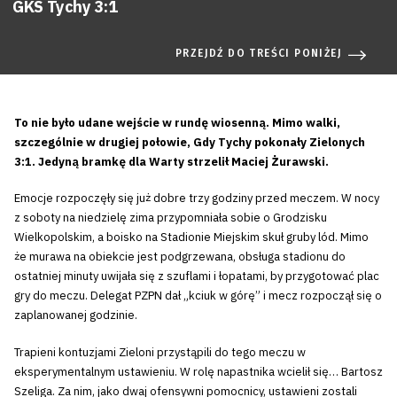
GKS Tychy 3:1
PRZEJDŹ DO TREŚCI PONIŻEJ
To nie było udane wejście w rundę wiosenną. Mimo walki,
szczególnie w drugiej połowie, Gdy Tychy pokonały Zielonych
3:1. Jedyną bramkę dla Warty strzelił Maciej Żurawski.
Emocje rozpoczęły się już dobre trzy godziny przed meczem. W nocy
z soboty na niedzielę zima przypomniała sobie o Grodzisku
Wielkopolskim, a boisko na Stadionie Miejskim skuł gruby lód. Mimo
że murawa na obiekcie jest podgrzewana, obsługa stadionu do
ostatniej minuty uwijała się z szuflami i łopatami, by przygotować plac
gry do meczu. Delegat PZPN dał „kciuk w górę” i mecz rozpoczął się o
zaplanowanej godzinie.
Trapieni kontuzjami Zieloni przystąpili do tego meczu w
eksperymentalnym ustawieniu. W rolę napastnika wcielił się… Bartosz
Szeliga. Za nim, jako dwaj ofensywni pomocnicy, ustawieni zostali