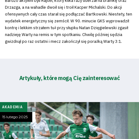
Bardzo aktywni byli Rajsel, który kilka razy uderzał na bramkę oraz
Drzazga, a na wahadle dwoił się i troił Kacper Michalski. Do akcji
ofensywnych cały czas starał się podłączać Bartkowski. Niestety, ten
wydatek energetyczny się zemścił. W 90. minucie GKS wyprowadził
kontrę i lekkim strzałem tuż przy słupku Natan Dzięgielewski zgasił
nadzieję Warty na remis w tym spotkaniu. Chwilę później sędzia
gwizdnął po raz ostatni i mecz zakończył się porażką Warty 3:1.
Artykuły, które mogą Cię zainteresować
AKADEMIA
15 lutego 2025