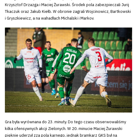
Krzysztof Drzazga i Maciej Żurawski. Środek pola zabezpieczali Jurij
Tkaczuk oraz Jakub Kiełb. W obronie zagrali Wojcinowicz, Bartkowski
i Gryszkiewicz, a na wahadłach Michalski i Markov.
Gra była wyrównana do 23. minuty. Do tego czasu obserwowaliśmy
kilka ofensywnych akcji Zielonych. W 20. minucie Maciej Żurawski
pięknie uderzył zza pola karnego, jednak bramkarz GKS był na