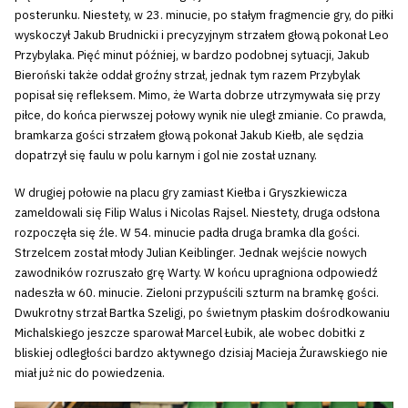
posterunku. Niestety, w 23. minucie, po stałym fragmencie gry, do piłki
wyskoczył Jakub Brudnicki i precyzyjnym strzałem głową pokonał Leo
Przybylaka. Pięć minut później, w bardzo podobnej sytuacji, Jakub
Bieroński także oddał groźny strzał, jednak tym razem Przybylak
popisał się refleksem. Mimo, że Warta dobrze utrzymywała się przy
piłce, do końca pierwszej połowy wynik nie uległ zmianie. Co prawda,
bramkarza gości strzałem głową pokonał Jakub Kiełb, ale sędzia
dopatrzył się faulu w polu karnym i gol nie został uznany.
W drugiej połowie na placu gry zamiast Kiełba i Gryszkiewicza
zameldowali się Filip Walus i Nicolas Rajsel. Niestety, druga odsłona
rozpoczęła się źle. W 54. minucie padła druga bramka dla gości.
Strzelcem został młody Julian Keiblinger. Jednak wejście nowych
zawodników rozruszało grę Warty. W końcu upragniona odpowiedź
nadeszła w 60. minucie. Zieloni przypuścili szturm na bramkę gości.
Dwukrotny strzał Bartka Szeligi, po świetnym płaskim dośrodkowaniu
Michalskiego jeszcze sparował Marcel Łubik, ale wobec dobitki z
bliskiej odległości bardzo aktywnego dzisiaj Macieja Żurawskiego nie
miał już nic do powiedzenia.