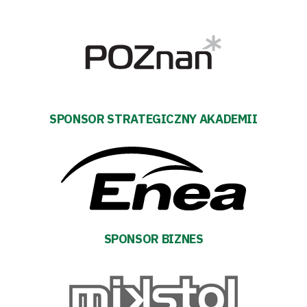
Polityka
prywatności
Regulaminy
Aleja
SPONSOR STRATEGICZNY AKADEMII
Warciarzy
#WARTOpobrać
Prowizja
SPONSOR BIZNES
pośredników
transakcyjnych