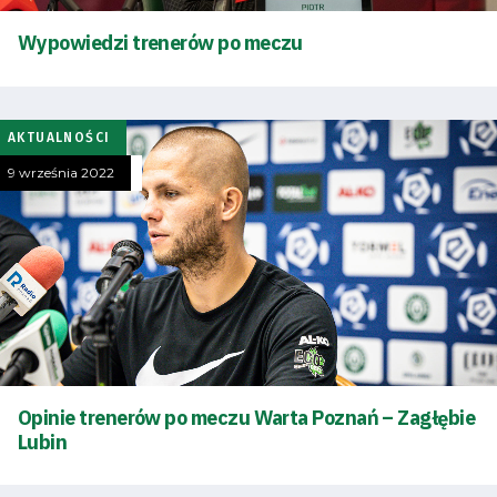
i
Wypowiedzi trenerów po meczu
terminarz
Bilety
AKTUALNOŚCI
9 września 2022
Kontakt
Pierwszy
zespół
Amp
Opinie trenerów po meczu Warta Poznań – Zagłębie
Futbol
Lubin
Akademia