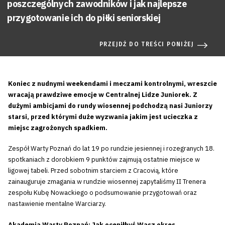
poszczególnych zawodników i jak najlepsze
przygotowanie ich do piłki seniorskiej
PRZEJDŹ DO TREŚCI PONIŻEJ
Koniec z nudnymi weekendami i meczami kontrolnymi, wreszcie
wracają prawdziwe emocje w Centralnej Lidze Juniorek. Z
dużymi ambicjami do rundy wiosennej podchodzą nasi Juniorzy
starsi, przed którymi duże wyzwania jakim jest ucieczka z
miejsc zagrożonych spadkiem.
Zespół Warty Poznań do lat 19 po rundzie jesiennej i rozegranych 18.
spotkaniach z dorobkiem 9 punktów zajmują ostatnie miejsce w
ligowej tabeli. Przed sobotnim starciem z Cracovią, które
zainauguruje zmagania w rundzie wiosennej zapytaliśmy II Trenera
zespołu Kubę Nowackiego o podsumowanie przygotowań oraz
nastawienie mentalne Warciarzy.
Akademia Warty Poznań: Jak oceniłbyś Wasz okres