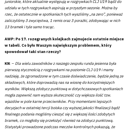
juniorskie, które aktualnie występują w rozgrywkach CLJ U19 bądź do
udziału w tych rozgrywkach aspirują w przyszłym sezonie. Można by
rzec, że ostatecznie w spotkaniach tych wyszliśmy „na zero”, ponieważ
zaliczyliśmy 3 zwycięstwa, 1 remis oraz 3 porażki, zdobywając w nich
13 bramek i tyle samo tracąc.
AWP: Po 17. rozegranych kolejkach zajmujecie ostatnie miejsce
w tabeli. Co było Waszym największym problemem, który
spowodował taki stan rzeczy?
KN
: –
Dla wielu zawodników z naszego zespołu runda jesienna była
pierwszą stycznością z rozgrywkami na poziomie CLJ U19 i mamy
nadzieję, że zgromadzone w tym czasie doświadczenie, będzie jedną ze
składowych, które doprowadzą nas na wiosnę do korzystniejszych
wyników. Większą zdobycz punktową w dotychczasowych spotkaniach
mogła zapewnić nam wyższa skuteczność czy większa ilość tzw.
wjazdów w pole karne przeciwników. Przy momentami lepszych
decyzjach w ostatniej tercji boiska czy wyższej jakości finalizacji bądź
finalnego podania mogliśmy cieszyć się z większej ilości zdobytych
bramek, co mogłoby się przełożyć również na zdobycz punktową.
Statystyki prowadzone podczas meczów kontrolnych pokazują, że