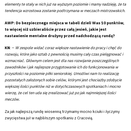
elementy te stały w nich już na wyższym poziomie i mamy nadzieję, że ta
tendencja wzrostowa zostanie podtrzymana w meczach mistrzowskich.
AWP: Do bezpiecznego miejsca w tabeli dzieli Was 10 punktów,
to więcej niż uzbieraliście przez całą jesień, jakie jest
nastawienie mentalne drużyny przed nadchodzącą rundą?
KN
: –
W zespole widać coraz większe nastawienie do pracy i chęć do
rozwoju, które jako sztab z pewnością musimy cały czas pielęgnować i
wzmacniać. Głównym celem jest dla nas rozwijanie poszczególnych
zawodników i jak najlepsze przygotowanie ich do funkcjonowania w
przyszłości na poziomie piłki seniorskiej. Umożliwi nam to realizację
pozostałych założonych sobie celów, którymi jest chociażby zdobycie
większej ilości punktów niż w dotychczasowych spotkaniach i mocno
wierzę, że cel ten uda się zrealizować już po jak najmniejszej ilości
meczów.
Za jak najlepszą rundę wiosenną trzymamy mocno kciuki i życzymy
zwycięstwa już w najbliższym spotkaniu z Cracovią.