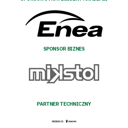
Regulaminy
Aleja
Warciarzy
#WARTOpobrać
SPONSOR BIZNES
Prowizja
pośredników
transakcyjnych
PARTNER TECHNICZNY