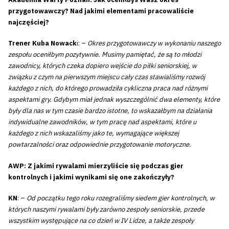
przygotowawczy? Nad jakimi elementami pracowaliście
najczęściej?
Trener Kuba Nowack
i: –
Okres przygotowawczy w wykonaniu naszego
zespołu oceniłbym pozytywnie. Musimy pamiętać, że są to młodzi
zawodnicy, których czeka dopiero wejście do piłki seniorskiej, w
związku z czym na pierwszym miejscu cały czas stawialiśmy rozwój
każdego z nich, do którego prowadziła cykliczna praca nad różnymi
aspektami gry. Gdybym miał jednak wyszczególnić dwa elementy, które
były dla nas w tym czasie bardzo istotne, to wskazałbym na działania
indywidualne zawodników, w tym pracę nad aspektami, które u
każdego z nich wskazaliśmy jako te, wymagające większej
powtarzalności oraz odpowiednie przygotowanie motoryczne.
AWP: Z jakimi rywalami mierzyliście się podczas gier
kontrolnych i jakimi wynikami się one zakończyły?
KN
: –
Od początku tego roku rozegraliśmy siedem gier kontrolnych, w
których naszymi rywalami były zarówno zespoły seniorskie, przede
wszystkim występujące na co dzień w IV Lidze, a także zespoły