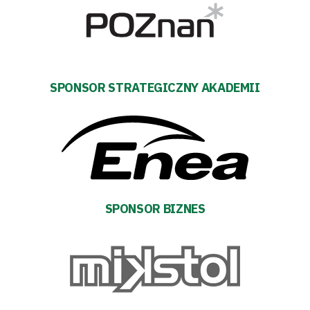
Polityka
prywatności
Regulaminy
SPONSOR STRATEGICZNY AKADEMII
Aleja
Warciarzy
#WARTOpobrać
Prowizja
SPONSOR BIZNES
pośredników
transakcyjnych