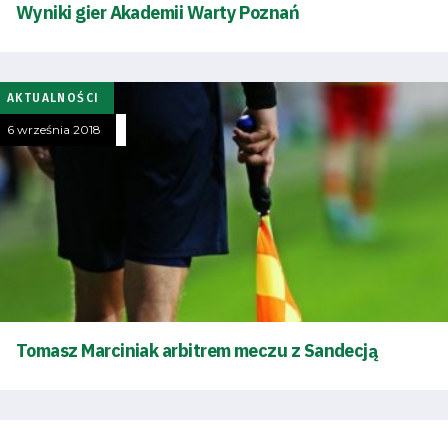
i
Wyniki gier Akademii Warty Poznań
terminarz
Bilety
AKTUALNOŚCI
6 września 2018
Kontakt
Pierwszy
zespół
Amp
Tomasz Marciniak arbitrem meczu z Sandecją
Futbol
Akademia