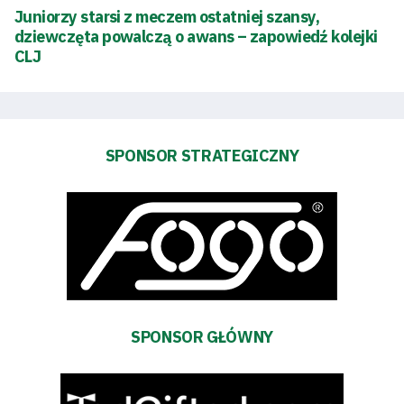
Juniorzy starsi z meczem ostatniej szansy,
dziewczęta powalczą o awans – zapowiedź kolejki
Dostępność
CLJ
SEARCH
FOR:
Search Button
SPONSOR STRATEGICZNY
Klub
Tabela
i
terminarz
SPONSOR GŁÓWNY
Bilety