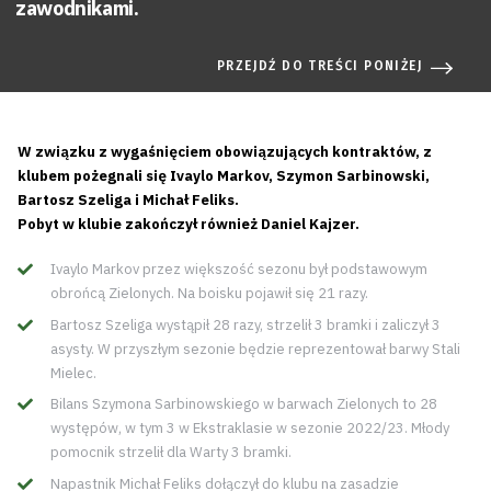
zawodnikami.
PRZEJDŹ DO TREŚCI PONIŻEJ
W związku z wygaśnięciem obowiązujących kontraktów, z
klubem pożegnali się Ivaylo Markov, Szymon Sarbinowski,
Bartosz Szeliga i Michał Feliks.
Pobyt w klubie zakończył również Daniel Kajzer.
Ivaylo Markov przez większość sezonu był podstawowym
obrońcą Zielonych. Na boisku pojawił się 21 razy.
Bartosz Szeliga wystąpił 28 razy, strzelił 3 bramki i zaliczył 3
asysty. W przyszłym sezonie będzie reprezentował barwy Stali
Mielec.
Bilans Szymona Sarbinowskiego w barwach Zielonych to 28
występów, w tym 3 w Ekstraklasie w sezonie 2022/23. Młody
pomocnik strzelił dla Warty 3 bramki.
Napastnik Michał Feliks dołączył do klubu na zasadzie