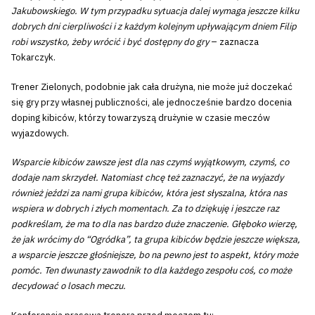
Jakubowskiego. W tym przypadku sytuacja dalej wymaga jeszcze kilku
dobrych dni cierpliwości i z każdym kolejnym upływającym dniem Filip
robi wszystko, żeby wrócić i być dostępny do gry
– zaznacza
Tokarczyk.
Trener Zielonych, podobnie jak cała drużyna, nie może już doczekać
się gry przy własnej publiczności, ale jednocześnie bardzo docenia
doping kibiców, którzy towarzyszą drużynie w czasie meczów
wyjazdowych.
Wsparcie kibiców zawsze jest dla nas czymś wyjątkowym, czymś, co
dodaje nam skrzydeł. Natomiast chcę też zaznaczyć, że na wyjazdy
również jeździ za nami grupa kibiców, która jest słyszalna, która nas
wspiera w dobrych i złych momentach. Za to dziękuję i jeszcze raz
podkreślam, że ma to dla nas bardzo duże znaczenie. Głęboko wierzę,
że jak wrócimy do “Ogródka”, ta grupa kibiców będzie jeszcze większa,
a wsparcie jeszcze głośniejsze, bo na pewno jest to aspekt, który może
pomóc. Ten dwunasty zawodnik to dla każdego zespołu coś, co może
decydować o losach meczu.