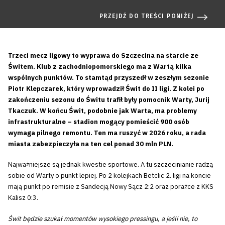
PRZEJDŹ DO TREŚCI PONIŻEJ
Trzeci mecz ligowy to wyprawa do Szczecina na starcie ze
Świtem. Klub z zachodniopomorskiego ma z Wartą kilka
wspólnych punktów. To stamtąd przyszedł w zeszłym sezonie
Piotr Klepczarek, który wprowadził Świt do II ligi. Z kolei po
zakończeniu sezonu do Świtu trafił były pomocnik Warty, Jurij
Tkaczuk. W końcu Świt, podobnie jak Warta, ma problemy
infrastrukturalne – stadion mogący pomieścić 900 osób
wymaga pilnego remontu. Ten ma ruszyć w 2026 roku, a rada
miasta zabezpieczyła na ten cel ponad 30 mln PLN.
Najważniejsze są jednak kwestie sportowe. A tu szczecinianie radzą
sobie od Warty o punkt lepiej. Po 2 kolejkach Betclic 2. ligi na koncie
mają punkt po remisie z Sandecją Nowy Sącz 2:2 oraz porażce z KKS
Kalisz 0:3.
Świt będzie szukał momentów wysokiego pressingu, a jeśli nie, to