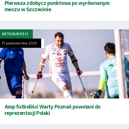
Pierwsza zdobycz punktowa po wyrównanym
meczu w Szczecinie
SEARCH
FOR:
Search Button
AKTUALNOŚCI
17 października 2023
Klub
Tabela
i
terminarz
Bilety
Amp futboliści Warty Poznań powołani do
Kontakt
reprezentacji Polski