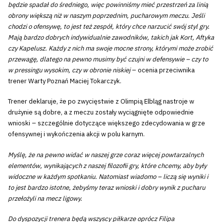
będzie spadał do średniego, więc powinniśmy mieć przestrzeń za linią
obrony większą niż w naszym poprzednim, pucharowym meczu. Jeśli
chodzi o ofensywę, to jest też zespół, który chce narzucić swój styl gry.
Mają bardzo dobrych indywidualnie zawodników, takich jak Kort, Aftyka
czy Kapelusz. Każdy z nich ma swoje mocne strony, którymi może zrobić
przewagę, dlatego na pewno musimy być czujni w defensywie – czy to
w pressingu wysokim, czy w obronie niskiej
– ocenia przeciwnika
trener Warty Poznań Maciej Tokarczyk.
Trener deklaruje, że po zwycięstwie z Olimpią Elbląg nastroje w
drużynie są dobre, a z meczu zostały wyciągnięte odpowiednie
wnioski – szczególnie dotyczące większego zdecydowania w grze
ofensywnej i wykończenia akcji w polu karnym.
Myślę, że na pewno widać w naszej grze coraz więcej powtarzalnych
elementów, wynikających z naszej filozofii gry, które chcemy, aby były
widoczne w każdym spotkaniu. Natomiast wiadomo – liczą się wyniki i
to jest bardzo istotne, żebyśmy teraz wnioski i dobry wynik z pucharu
przełożyli na mecz ligowy.
Do dyspozycji trenera będą wszyscy piłkarze oprócz Filipa