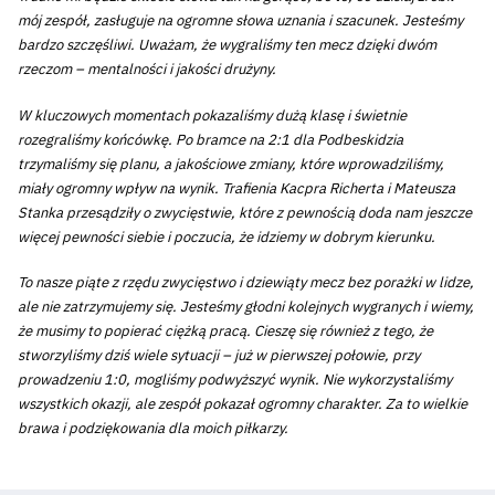
mój zespół, zasługuje na ogromne słowa uznania i szacunek. Jesteśmy
bardzo szczęśliwi. Uważam, że wygraliśmy ten mecz dzięki dwóm
rzeczom – mentalności i jakości drużyny.
W kluczowych momentach pokazaliśmy dużą klasę i świetnie
rozegraliśmy końcówkę. Po bramce na 2:1 dla Podbeskidzia
trzymaliśmy się planu, a jakościowe zmiany, które wprowadziliśmy,
miały ogromny wpływ na wynik. Trafienia Kacpra Richerta i Mateusza
Stanka przesądziły o zwycięstwie, które z pewnością doda nam jeszcze
więcej pewności siebie i poczucia, że idziemy w dobrym kierunku.
To nasze piąte z rzędu zwycięstwo i dziewiąty mecz bez porażki w lidze,
ale nie zatrzymujemy się. Jesteśmy głodni kolejnych wygranych i wiemy,
że musimy to popierać ciężką pracą. Cieszę się również z tego, że
stworzyliśmy dziś wiele sytuacji – już w pierwszej połowie, przy
prowadzeniu 1:0, mogliśmy podwyższyć wynik. Nie wykorzystaliśmy
wszystkich okazji, ale zespół pokazał ogromny charakter. Za to wielkie
brawa i podziękowania dla moich piłkarzy.