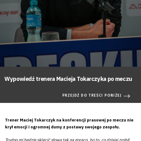
Wypowiedź trenera Macieja Tokarczyka po meczu
PRZEJDŹ DO TREŚCI PONIŻEJ
Trener Maciej Tokarczyk na konferencji prasowej po meczu nie
krył emocji i ogromnej dumy z postawy swojego zespołu.
Trudno mi będzie sklecić słowa tak na gorąco, bo to, co dzisiaj zrobił