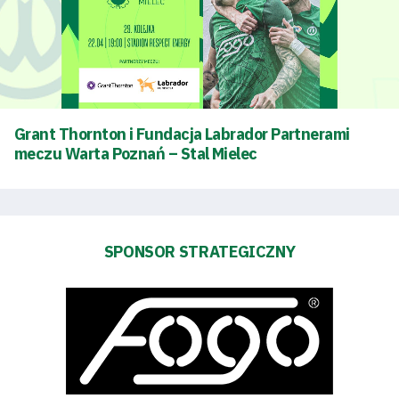
Klub
Tabela
i
Grant Thornton i Fundacja Labrador Partnerami
meczu Warta Poznań – Stal Mielec
terminarz
Bilety
Kontakt
SPONSOR STRATEGICZNY
Pierwszy
zespół