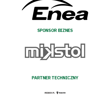
Sponsorzy
Trybuny
SPONSOR BIZNES
Polityka
prywatności
Regulaminy
Aleja
PARTNER TECHNICZNY
Warciarzy
#WARTOpobrać
Prowizja