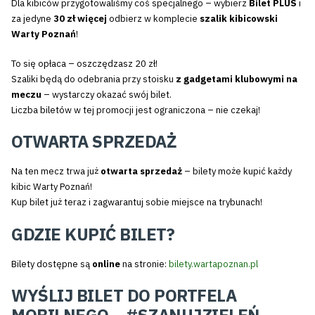
Dla kibiców przygotowaliśmy coś specjalnego – wybierz
Bilet PLUS
i
za jedyne
30 zł więcej
odbierz w komplecie
szalik kibicowski
Warty Poznań
!
To się opłaca – oszczędzasz 20 zł!
Szaliki będą do odebrania przy stoisku
z gadgetami klubowymi na
meczu
– wystarczy okazać swój bilet.
Liczba biletów w tej promocji jest ograniczona – nie czekaj!
OTWARTA SPRZEDAŻ
Na ten mecz trwa już
otwarta sprzedaż
– bilety może kupić każdy
kibic Warty Poznań!
Kup bilet już teraz i zagwarantuj sobie miejsce na trybunach!
GDZIE KUPIĆ BILET?
Bilety dostępne są
online
na stronie:
bilety.wartapoznan.pl
WYŚLIJ BILET DO PORTFELA