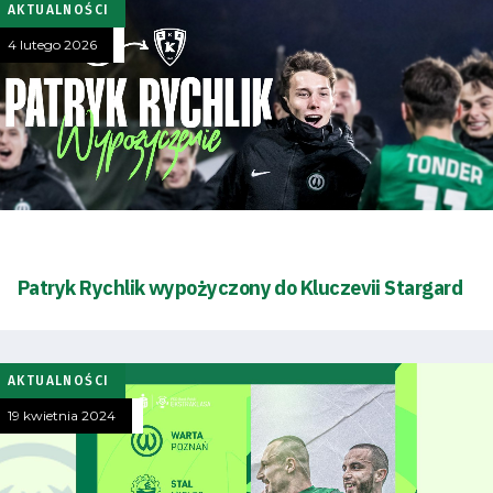
AKTUALNOŚCI
4 lutego 2026
Tryb
oszczędności
Patryk Rychlik wypożyczony do Kluczevii Stargard
energii
Dostępność
AKTUALNOŚCI
19 kwietnia 2024
SEARCH
FOR:
Search Button