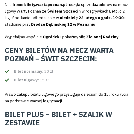
Na stronie
bilety.wartapoznan.pl
ruszyła sprzedaż biletów na mecz
ligowy Warty Poznań ze
Świtem Szczecin
w rozgrywkach Betclic 2.
Ligi. Spotkanie odbędzie się w
niedzielę 22 lutego o godz. 19:30
na
stadionie przy
Drodze Dębińskiej 12 w Poznaniu
.
Wypełnijmy wspólnie
Ogródek
i pokażmy siłę
Zielonej Rodziny!
CENY BILETÓW NA MECZ WARTA
POZNAŃ – ŚWIT SZCZECIN:
Bilet normalny:
30 zł
Bilet ulgowy:
15 zł
Prawo zakupu biletu ulgowego przysługuje dzieciom do 13. roku życia
na podstawie ważnej legitymacji.
BILET PLUS – BILET + SZALIK W
ZESTAWIE