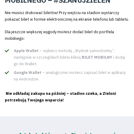
MOBILNEGO – #SZANUJZIELEŃ
Nie musisz drukować biletów! Przy wejściu na stadion wystarczy
pokazać bilet w formie elektronicznej na ekranie telefonu lub tabletu.
Dla jeszcze większej wygody możesz dodać bilet do portfela
mobilnego:
Apple Wallet
– wybierz metodę „Wydruk samodzielny”,
następnie w szczegółach biletu kliknij
BILET MOBILNY
i dodaj
go do Wallet.
Google Wallet
– analogicznie możesz zapisać bilet w aplikacji
na Androidzie.
Nie odkładaj zakupu na później – stadion czeka, a Zieloni
potrzebują Twojego wsparcia!