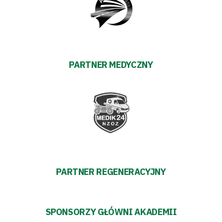
Aleja
Warciarzy
#WARTOpobrać
PARTNER MEDYCZNY
Prowizja
pośredników
transakcyjnych
PARTNER REGENERACYJNY
SPONSORZY GŁÓWNI AKADEMII