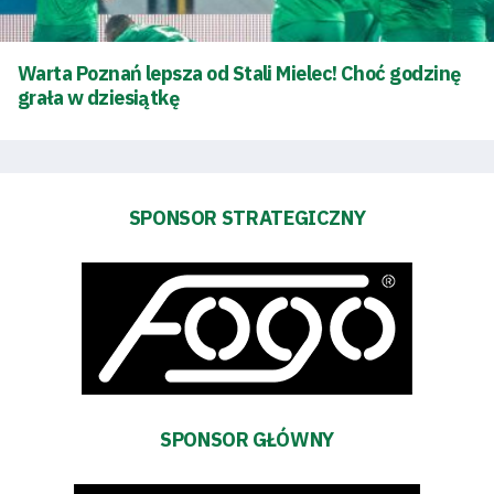
energii
Warta Poznań lepsza od Stali Mielec! Choć godzinę
Dostępność
grała w dziesiątkę
SEARCH
FOR:
Search Button
SPONSOR STRATEGICZNY
Klub
Tabela
i
terminarz
SPONSOR GŁÓWNY
Bilety