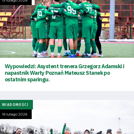
13 lutego 2026
Wypowiedzi: Asystent trenera Grzegorz Adamski i
napastnik Warty Poznań Mateusz Stanek po
ostatnim sparingu.
WIADOMOŚCI
16 lutego 2026