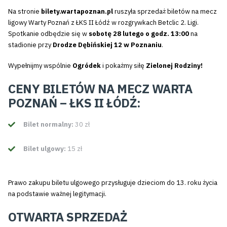
Na stronie
bilety.wartapoznan.pl
ruszyła sprzedaż biletów na mecz
ligowy Warty Poznań z ŁKS II Łódź
w rozgrywkach Betclic 2. Ligi.
Spotkanie odbędzie się w
sobotę 28 lutego o godz. 13:00
na
stadionie przy
Drodze Dębińskiej 12 w Poznaniu
.
Wypełnijmy wspólnie
Ogródek
i pokażmy siłę
Zielonej Rodziny!
CENY BILETÓW NA MECZ WARTA
POZNAŃ – ŁKS II ŁÓDŹ:
Bilet normalny:
30 zł
Bilet ulgowy:
15 zł
Prawo zakupu biletu ulgowego przysługuje dzieciom do 13. roku życia
na podstawie ważnej legitymacji.
OTWARTA SPRZEDAŻ