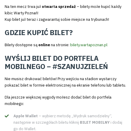
Na ten mecz trwa już
otwarta sprzedaż
– bilety może kupić każdy
kibic Warty Poznań!
Kup bilet już teraz i zagwarantuj sobie miejsce na trybunach!
GDZIE KUPIĆ BILET?
Bilety dostępne są
online
na stronie:
bilety.wartapoznan.pl
WYŚLIJ BILET DO PORTFELA
MOBILNEGO – #SZANUJZIELEŃ
Nie musisz drukować biletów! Przy wejściu na stadion wystarczy
pokazać bilet w formie elektronicznej na ekranie telefonu lub tabletu.
Dla jeszcze większej wygody możesz dodać bilet do portfela
mobilnego:
Apple Wallet
– wybierz metodę „Wydruk samodzielny”,
następnie w szczegółach biletu kliknij
BILET MOBILNY
i dodaj
go do Wallet.