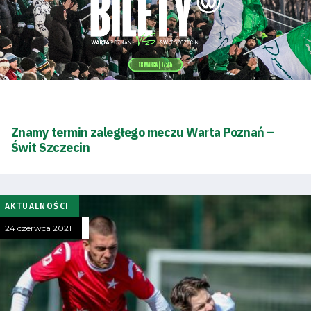
oszczędności
energii
Dostępność
SEARCH
FOR:
Search Button
Znamy termin zaległego meczu Warta Poznań –
Świt Szczecin
Klub
AKTUALNOŚCI
Tabela
24 czerwca 2021
i
terminarz