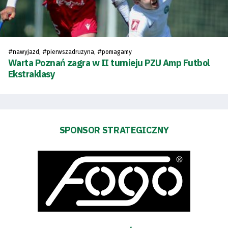
Bilety
Kontakt
#
, #
, #
nawyjazd
pierwszadruzyna
pomagamy
Pierwszy
Warta Poznań zagra w II turnieju PZU Amp Futbol
Ekstraklasy
zespół
Amp
SPONSOR STRATEGICZNY
Futbol
Akademia
Aktualności
Warta