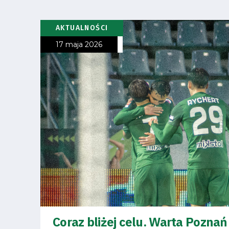
Fundacja
AKTUALNOŚCI
Biznes
17 maja 2026
Sklep
Sponsorzy
Trybuny
Polityka
prywatności
Coraz bliżej celu. Warta Poznań