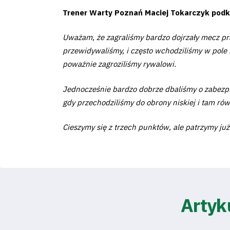
Pierwszy
Trener Warty Poznań Maciej Tokarczyk podkr
zespół
Uważam, że zagraliśmy bardzo dojrzały mecz pra
Amp
przewidywaliśmy, i często wchodziliśmy w pole
poważnie zagroziliśmy rywalowi.
Futbol
Jednocześnie bardzo dobrze dbaliśmy o zabezpiec
Akademia
gdy przechodziliśmy do obrony niskiej i tam ró
Cieszymy się z trzech punktów, ale patrzymy ju
Aktualności
Warta
Artyk
TV