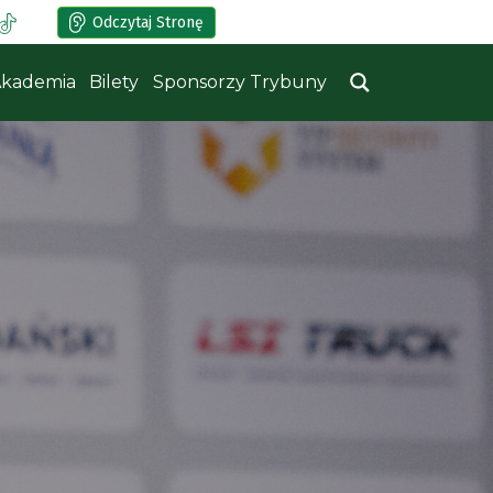
Odczytaj Stronę
kademia
Bilety
Sponsorzy Trybuny