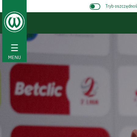
Tryb oszczędnośc
☰
MENU