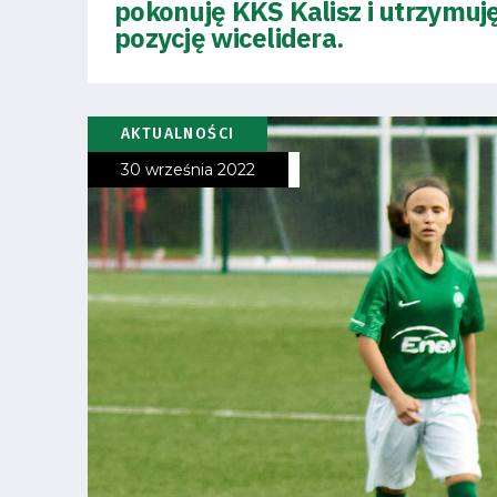
pokonuję KKS Kalisz i utrzymuj
Regulaminy
pozycję wicelidera.
Aleja
Warciarzy
AKTUALNOŚCI
30 września 2022
#WARTOpobrać
Prowizja
pośredników
transakcyjnych