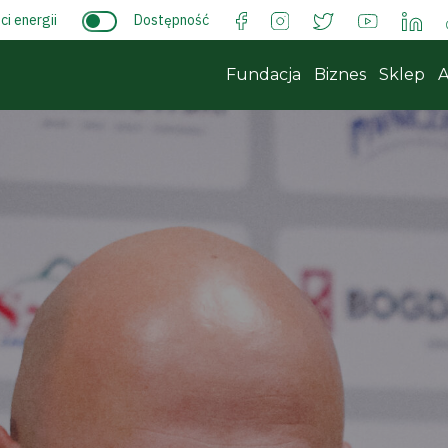
i energii
Dostępność
Fundacja
Biznes
Sklep
A