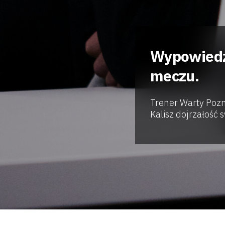
Wypowiedź 
Klub
meczu.
Tabela
Trener Warty Pozn
i
Kalisz dojrzałość 
terminarz
Bilety
Kontakt