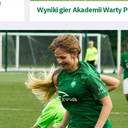
ę
Wyniki gier Akademii Warty 