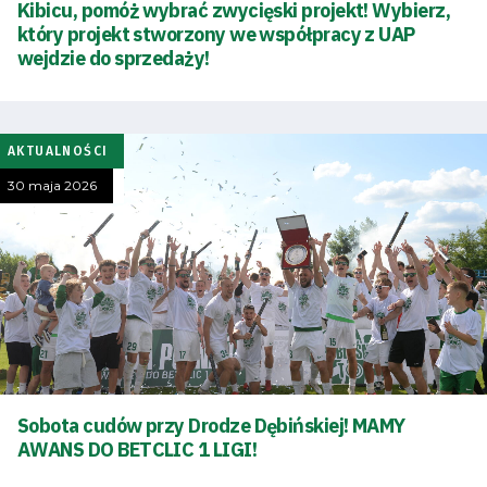
Kibicu, pomóż wybrać zwycięski projekt! Wybierz,
który projekt stworzony we współpracy z UAP
zespół
wejdzie do sprzedaży!
Amp
Futbol
AKTUALNOŚCI
Akademia
30 maja 2026
Aktualności
Warta
TV
Sobota cudów przy Drodze Dębińskiej! MAMY
Fundacja
AWANS DO BETCLIC 1 LIGI!
Biznes