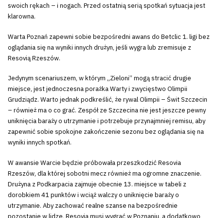
swoich rękach – i nogach. Przed ostatnią serią spotkań sytuacja jest
klarowna.
Warta Poznań zapewni sobie bezpośredni awans do Betclic 1. ligi bez
oglądania się na wyniki innych drużyn, jeśli wygra lub zremisuje z
Resovią Rzeszów.
Jedynym scenariuszem, w którym „Zieloni” mogą stracić drugie
miejsce, jest jednoczesna porażka Warty i zwycięstwo Olimpii
Grudziądz. Warto jednak podkreślić, że rywal Olimpii – Świt Szczecin
– również ma o co grać. Zespół ze Szczecina nie jest jeszcze pewny
uniknięcia baraży o utrzymanie i potrzebuje przynajmniej remisu, aby
zapewnić sobie spokojne zakończenie sezonu bez oglądania się na
wyniki innych spotkań.
W awansie Warcie będzie próbowała przeszkodzić Resovia
Rzeszów, dla której sobotni mecz również ma ogromne znaczenie.
Drużyna z Podkarpacia zajmuje obecnie 13. miejsce w tabeli z
dorobkiem 41 punktów i wciąż walczy o uniknięcie baraży o
utrzymanie. Aby zachować realne szanse na bezpośrednie
pozostanie w lidze, Resovia musi wygrać w Poznaniu, a dodatkowo