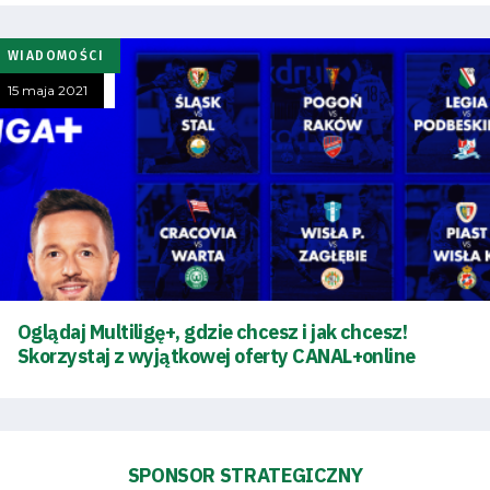
Sklep
WIADOMOŚCI
Sponsorzy
15 maja 2021
Trybuny
Polityka
prywatności
Regulaminy
Oglądaj Multiligę+, gdzie chcesz i jak chcesz!
Skorzystaj z wyjątkowej oferty CANAL+online
Aleja
Warciarzy
SPONSOR STRATEGICZNY