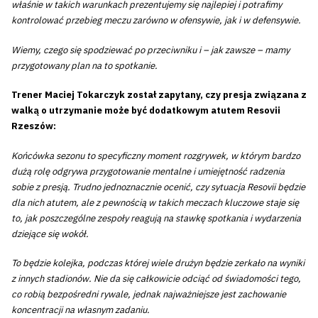
właśnie w takich warunkach prezentujemy się najlepiej i potrafimy
kontrolować przebieg meczu zarówno w ofensywie, jak i w defensywie.
Wiemy, czego się spodziewać po przeciwniku i – jak zawsze – mamy
przygotowany plan na to spotkanie.
Trener Maciej Tokarczyk został zapytany, czy presja związana z
walką o utrzymanie może być dodatkowym atutem Resovii
Rzeszów:
Końcówka sezonu to specyficzny moment rozgrywek, w którym bardzo
dużą rolę odgrywa przygotowanie mentalne i umiejętność radzenia
sobie z presją. Trudno jednoznacznie ocenić, czy sytuacja Resovii będzie
dla nich atutem, ale z pewnością w takich meczach kluczowe staje się
to, jak poszczególne zespoły reagują na stawkę spotkania i wydarzenia
dziejące się wokół.
To będzie kolejka, podczas której wiele drużyn będzie zerkało na wyniki
z innych stadionów. Nie da się całkowicie odciąć od świadomości tego,
co robią bezpośredni rywale, jednak najważniejsze jest zachowanie
koncentracji na własnym zadaniu.