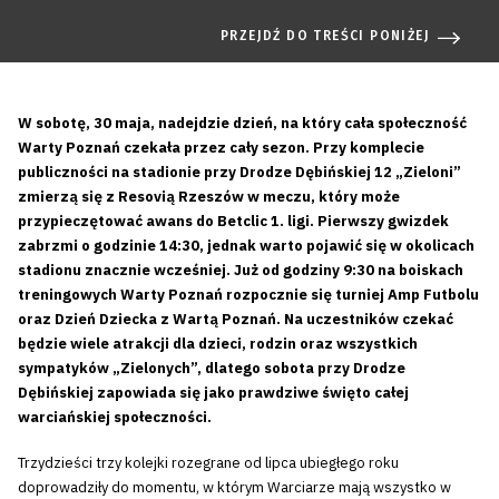
PRZEJDŹ DO TREŚCI PONIŻEJ
W sobotę, 30 maja, nadejdzie dzień, na który cała społeczność
Warty Poznań czekała przez cały sezon. Przy komplecie
publiczności na stadionie przy Drodze Dębińskiej 12 „Zieloni”
zmierzą się z Resovią Rzeszów w meczu, który może
przypieczętować awans do Betclic 1. ligi. Pierwszy gwizdek
zabrzmi o godzinie 14:30, jednak warto pojawić się w okolicach
stadionu znacznie wcześniej. Już od godziny 9:30 na boiskach
treningowych Warty Poznań rozpocznie się turniej Amp Futbolu
oraz Dzień Dziecka z Wartą Poznań. Na uczestników czekać
będzie wiele atrakcji dla dzieci, rodzin oraz wszystkich
sympatyków „Zielonych”, dlatego sobota przy Drodze
Dębińskiej zapowiada się jako prawdziwe święto całej
warciańskiej społeczności.
Trzydzieści trzy kolejki rozegrane od lipca ubiegłego roku
doprowadziły do momentu, w którym Warciarze mają wszystko w