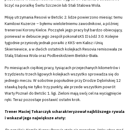
liczyć na porażkę Świtu Szczecin lub Stali Stalowa Wola.
Misję utrzymania Resovii w Betclic 2. lidze powierzono miesiąc temu
Kamilowi Kuzerze – byłemu wieloletniemu zawodnikowi, a później
trenerowi Korony Kielce. Początek jego pracy był bardzo obiecujący,
ponieważ w debiucie jego zespół pokonał ŁKS II Łódź 3:0. Kolejne
tygodnie przyniosły jednak porażki z KKS-em Kalisz i Unią
Skierniewice, a w dwóch ostatnich kolejkach Resovia remisowała ze
Stalą Stalowa Wola oraz Podbeskidziem Bielsko-Biała.
Po miesiącach ciężkiej pracy, tysiącach przejechanych kilometrów i
trzydziestu trzech ligowych kolejkach wszystko sprowadza się do
jednego meczu. W sobotnie popołudnie przy Drodze Dębińskiej 12
stawką będą nie tylko trzy punkty, ale przede wszystkim powrót
Warty Poznań do Betclic 1. ligi. Zieloni mają swój cel na wyciągnięcie
ręki. Teraz pozostaje postawić ostatni krok.
Trener Maciej Tokarczyk scharakteryzował najbliższego rywala
i wskazał jego największe atuty: