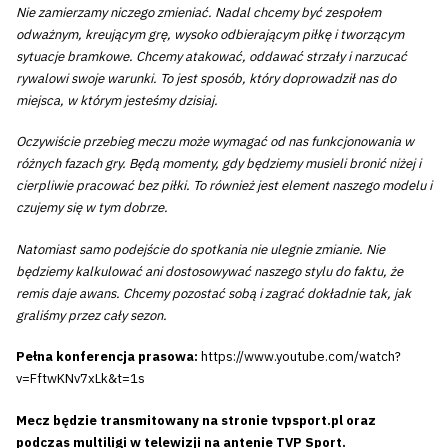
Nie zamierzamy niczego zmieniać. Nadal chcemy być zespołem
odważnym, kreującym grę, wysoko odbierającym piłkę i tworzącym
sytuacje bramkowe. Chcemy atakować, oddawać strzały i narzucać
rywalowi swoje warunki. To jest sposób, który doprowadził nas do
miejsca, w którym jesteśmy dzisiaj.
Oczywiście przebieg meczu może wymagać od nas funkcjonowania w
różnych fazach gry. Będą momenty, gdy będziemy musieli bronić niżej i
cierpliwie pracować bez piłki. To również jest element naszego modelu i
czujemy się w tym dobrze.
Natomiast samo podejście do spotkania nie ulegnie zmianie. Nie
będziemy kalkulować ani dostosowywać naszego stylu do faktu, że
remis daje awans. Chcemy pozostać sobą i zagrać dokładnie tak, jak
Tryb
graliśmy przez cały sezon.
oszczędności
energii
Pełna konferencja prasowa:
https://www.youtube.com/watch?
v=FftwKNv7xLk&t=1s
Dostępność
Mecz będzie transmitowany na stronie tvpsport.pl oraz
podczas multiligi w telewizji na antenie TVP Sport.