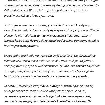
Po przyjściu Kamila Kuzery Resovia stała się zespołem, który chce grać
wysoko i agresywnie. Rzeszowianie występują również w ustawieniu 3-
4-3, podobnie jak Warta, i starają się wywierać dużą presję na
przeciwniku już od pierwszych minut.
To drużyna jakościowa, posiadająca w składzie wielu kreatywnych
zawodników, którzy dobrze czują się w grze z piłką przy nodze. Choć w
ofensywie nie mają jeszcze tylu wypracowanych automatyzmów i
wariantów co zespoły pracujące dłużej pod jednym trenerem, nadal są
bardzo groźnym rywalem.
W sobotnim spotkaniu nie wystąpią Ortiz oraz Czyżycki. Szczególnie
nieobecność Ortiza może mieć znaczenie, ponieważ jest to jeden z
najlepiej pressujących zawodników w całej lidze. Nie zmienia to jednak
naszego podejścia. Spodziewamy się, że Resovia i tak będzie grała
bardzo intensywnie i będzie próbowała odbierać piłkę wysoko.
To zespół walczący o utrzymanie, dlatego możemy spodziewać się
pełnego zaangażowania i walki o każdy metr boiska. Z naszej
perspektywy najważniejsze będzie jednak skupienie się na sobie,
realizacja własnego planu i utrzymanie kontroli emocjonalnej. To