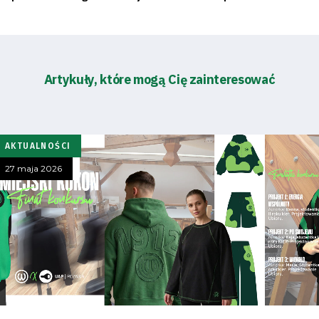
SEARCH
FOR:
Search Button
Artykuły, które mogą Cię zainteresować
Klub
Tabela
AKTUALNOŚCI
i
27 maja 2026
terminarz
Bilety
Kontakt
Pierwszy