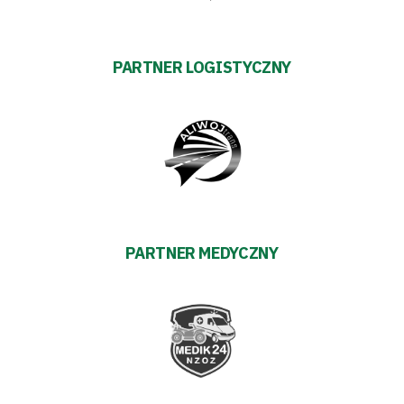
FOR:
Search Button
PARTNER LOGISTYCZNY
Klub
Tabela
i
terminarz
PARTNER MEDYCZNY
Bilety
Kontakt
Pierwszy