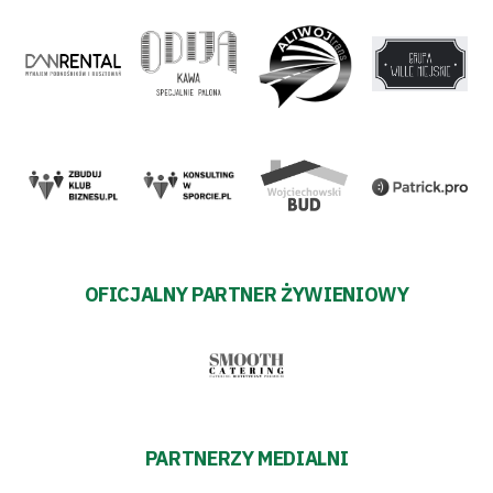
Sklep
Sponsorzy
Trybuny
Polityka
prywatności
OFICJALNY PARTNER ŻYWIENIOWY
Regulaminy
Aleja
Warciarzy
PARTNERZY MEDIALNI
#WARTOpobrać