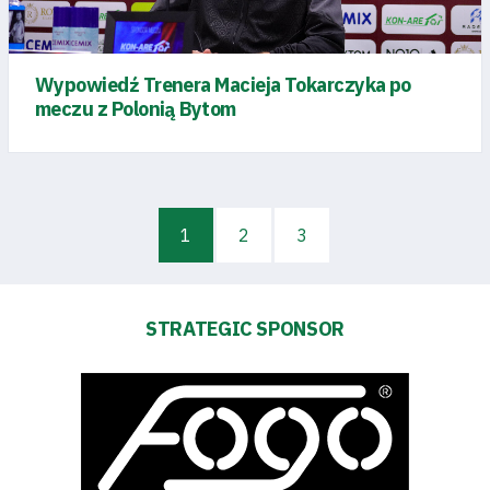
Accessibility
Wypowiedź Trenera Macieja Tokarczyka po
SEARCH
FOR:
meczu z Polonią Bytom
Search Button
Club
1
2
3
Table
and
STRATEGIC SPONSOR
schedule
Tickets
Contact