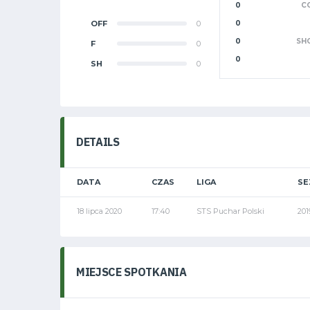
0
C
OFF
0
0
0
SH
F
0
0
SH
0
DETAILS
DATA
CZAS
LIGA
SE
18 lipca 2020
17:40
STS Puchar Polski
201
MIEJSCE SPOTKANIA