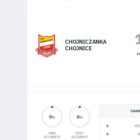
CHOJNICZANKA
CHOJNICE
F
GAME
0
0
%
%
0
YE
PASS
SHOT
0
ACCURACY
ACCURACY