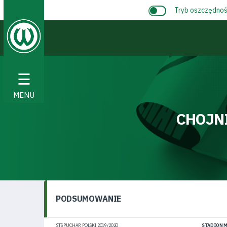
Tryb oszczędnośc
☰
MENU
CHOJN
PODSUMOWANIE
STS PUCHAR POLSKI 2019/2020
STADION M