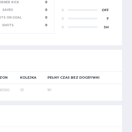
ORNER KICK
0
SAVES
0
0
OFF
OTS ON GOAL
0
0
F
SHOTS
0
0
SH
ZON
KOLEJKA
PEŁNY CZAS BEZ DOGRYWKI
9/2020
33
90'