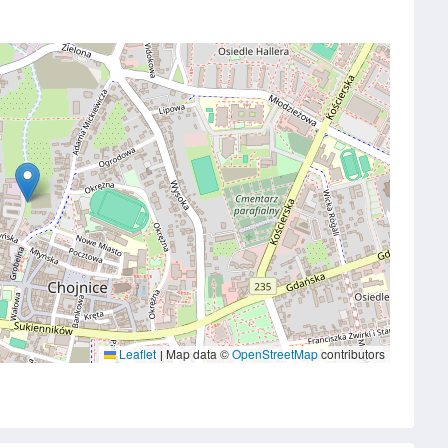
Leaflet
Map data ©
OpenStreetMap
contributors
|