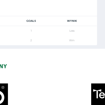
GOALS
WYNIK
1
Loss
2
Win
ZNY