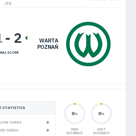
(33)
1
-
2
WARTA
POZNAŃ
INAL SCORE
 STATISTICS
0
0
%
%
LLOW CARDS
0
PASS
SHOT
RED CARDS
0
ACCURACY
ACCURACY