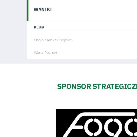
Pierwszy
WYNIKI
zespół
Amp
KLUB
Chojniczanka Chojnice
Futbol
Warta Poznań
Akademia
SPONSOR STRATEGIC
Aktualności
Warta
TV